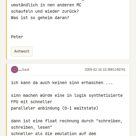
umständlich in nen anderen MC 

schaufeln und wieder zurück?

Was ist so geheim daran?

Peter
Antwort
...
Gast
2009-02-16 10:38
#1148741
.
ich kann da auch keinen sinn erhaschen ...

sinn machen würde eine in logik synthetisierte 
FPU mit schneller 

paralleler anbindung (0-1 waitstate)

dann ist eine float rechnung durch "schreiben, 
schreiben, lesen" 

schneller als die emulation auf dem 