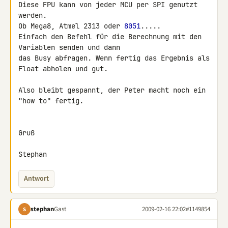
Diese FPU kann von jeder MCU per SPI genutzt 
werden.

Ob Mega8, Atmel 2313 oder 
8051
.....

Einfach den Befehl für die Berechnung mit den 
Variablen senden und dann

das Busy abfragen. Wenn fertig das Ergebnis als 
Float abholen und gut.

Also bleibt gespannt, der Peter macht noch ein 
"how to" fertig.

Gruß

Stephan
Antwort
stephan
Gast
2009-02-16 22:02
#1149854
S