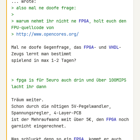
> also mal ne doofe frage:
>
> warum nehmt ihr nicht ne 
FPGA
, holt euch den 
FPU-quellcode von
> 
http://www.opencores.org/
Mal ne doofe Gegenfrage, das 
FPGA
- und 
VHDL
-
Zeugs lernt man bestimmt 

spielend in max 1-2 Tagen?

> fpga is für 5euro auch drin und über 100MIPS 
lacht ihr dann
Träum weiter.

Schon durch die nötigen 5V-Pegelwandler, 
Spannungsregler, 4-Layer-PCB 

ist der Mehraufwand weit über 5€, den 
FPGA
 noch 
garnicht eingerechnet.

Was schluckt denn so ein 
FPGA
, kommt er auch 