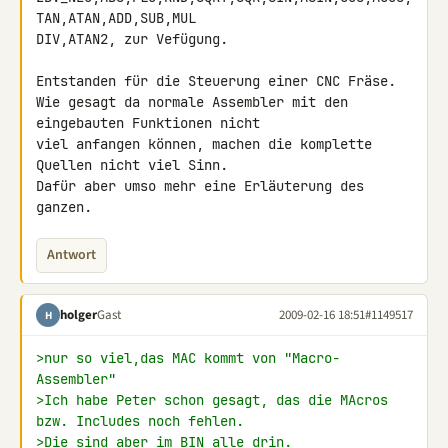
TAN,ATAN,ADD,SUB,MUL

DIV,ATAN2, zur Vefügung.

Entstanden für die Steuerung einer CNC Fräse.

Wie gesagt da normale Assembler mit den 
eingebauten Funktionen nicht 

viel anfangen können, machen die komplette 
Quellen nicht viel Sinn. 

Dafür aber umso mehr eine Erläuterung des 
ganzen.
Antwort
holger
Gast
2009-02-16 18:51
#1149517
H
>nur so viel,das MAC kommt von "Macro-
Assembler"
>Ich habe Peter schon gesagt, das die MAcros 
bzw. Includes noch fehlen.
>Die sind aber im BIN alle drin.