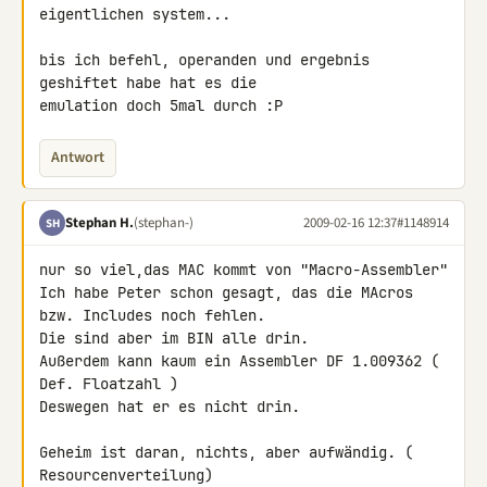
eigentlichen system...

bis ich befehl, operanden und ergebnis 
geshiftet habe hat es die 

emulation doch 5mal durch :P
Antwort
Stephan H.
(stephan-)
2009-02-16 12:37
#1148914
SH
nur so viel,das MAC kommt von "Macro-Assembler"

Ich habe Peter schon gesagt, das die MAcros 
bzw. Includes noch fehlen.

Die sind aber im BIN alle drin.

Außerdem kann kaum ein Assembler DF 1.009362 ( 
Def. Floatzahl )

Deswegen hat er es nicht drin.

Geheim ist daran, nichts, aber aufwändig. ( 
Resourcenverteilung)
