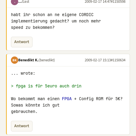
...
Gast
2009-02-17 14:47
#1150598
.
habt ihr schon an ne eigene CORDIC 
implementierung gedacht? um noch mehr 

speed zu bekommen?
Antwort
Benedikt K.
(benedikt)
2009-02-17 15:13
#1150634
BK
... wrote:

> fpga is für 5euro auch drin
Wo bekommt man einen 
FPGA
 + Config ROM für 5€? 
Sowas könnte ich gut 

gebrauchen.
Antwort