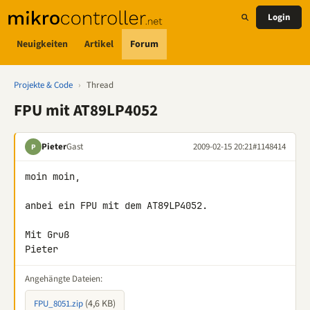
Login
Neuigkeiten
Artikel
Forum
Projekte & Code
›
Thread
FPU mit AT89LP4052
Pieter
Gast
2009-02-15 20:21
#1148414
P
moin moin,

anbei ein FPU mit dem AT89LP4052.

Mit Gruß

Pieter
Angehängte Dateien:
(4,6 KB)
FPU_8051.zip