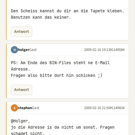
Den Scheiss kannst du dir an die Tapete kleben.

Benutzen kann das keiner.
Antwort
holger
Gast
2009-02-16 19:13
#1149584
H
PS: Am Ende des BIN-Files steht ne E-Mail 
Adresse.

Fragen also bitte dort hin schicken ;)
Antwort
stephan
Gast
2009-02-16 21:50
#1149834
S
@Holger,

jo die Adresse is da nicht um sonst. Fragen 
schadet nicht.
