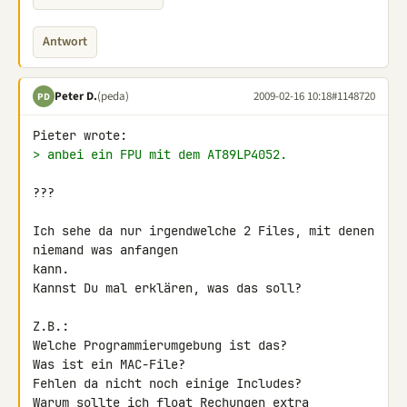
Antwort
Peter D.
(peda)
2009-02-16 10:18
#1148720
PD
> anbei ein FPU mit dem AT89LP4052.
???

Ich sehe da nur irgendwelche 2 Files, mit denen 
niemand was anfangen 

kann.

Kannst Du mal erklären, was das soll?

Z.B.:

Welche Programmierumgebung ist das?

Was ist ein MAC-File?

Fehlen da nicht noch einige Includes?

Warum sollte ich float Rechungen extra 