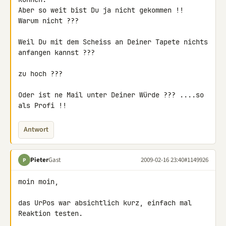
Aber so weit bist Du ja nicht gekommen !!

Warum nicht ???

Weil Du mit dem Scheiss an Deiner Tapete nichts 
anfangen kannst ???

zu hoch ???

Oder ist ne Mail unter Deiner Würde ??? ....so 
als Profi !!
Antwort
Pieter
Gast
2009-02-16 23:40
#1149926
P
moin moin,

das UrPos war absichtlich kurz, einfach mal 
Reaktion testen.
