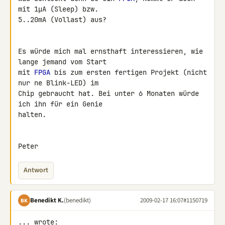
mit 1µA (Sleep) bzw. 

5..20mA (Vollast) aus?

Es würde mich mal ernsthaft interessieren, wie 
lange jemand vom Start 

mit 
FPGA
 bis zum ersten fertigen Projekt (nicht 
nur ne Blink-LED) im 

Chip gebraucht hat. Bei unter 6 Monaten würde 
ich ihn für ein Genie 

halten.

Peter
Antwort
Benedikt K.
(benedikt)
2009-02-17 16:07
#1150719
BK
... wrote:
