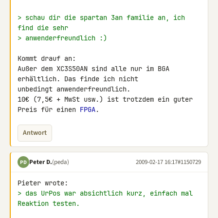
> schau dir die spartan 3an familie an, ich 
find die sehr
> anwenderfreundlich :)
Kommt drauf an:

Außer dem XC3S50AN sind alle nur im BGA 
erhältlich. Das finde ich nicht 

unbedingt anwenderfreundlich.

10€ (7,5€ + MwSt usw.) ist trotzdem ein guter 
Preis für einen 
FPGA
.
Antwort
Peter D.
(peda)
2009-02-17 16:17
#1150729
PD
> das UrPos war absichtlich kurz, einfach mal 
Reaktion testen.