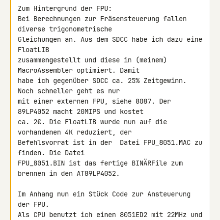
Zum Hintergrund der FPU:

Bei Berechnungen zur Fräsensteuerung fallen 
diverse trigonometrische 

Gleichungen an. Aus dem SDCC habe ich dazu eine 
FloatLIB 

zusammengestellt und diese in (meinem) 
MacroAssembler optimiert. Damit 

habe ich gegenüber SDCC ca. 25% Zeitgewinn. 
Noch schneller geht es nur 

mit einer externen FPU, siehe 8087. Der 
89LP4052 macht 20MIPS und kostet 

ca. 2€. Die FloatLIB wurde nun auf die 
vorhandenen 4K reduziert, der 

Befehlsvorrat ist in der  Datei FPU_8051.MAC zu 
finden. Die Datei 

FPU_8051.BIN ist das fertige BINÄRFile zum 
brennen in den AT89LP4052.

Im Anhang nun ein Stück Code zur Ansteuerung 
der FPU.

Als CPU benutzt ich einen 8051ED2 mit 22MHz und 