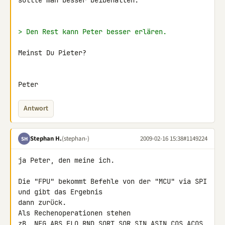
sollte man besser beibehalten.

> Den Rest kann Peter besser erlären.
Meinst Du Pieter?

Peter
Antwort
Stephan H.
(stephan-)
2009-02-16 15:38
#1149224
SH
ja Peter, den meine ich.

Die "FPU" bekommt Befehle von der "MCU" via SPI 
und gibt das Ergebnis 

dann zurück.

Als Rechenoperationen stehen 

zB._NEG,ABS,FLO,RND,SQRT,SQR,SIN,ASIN,COS,ACOS,