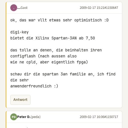
...
Gast
2009-02-17 15:21
#1150647
.
ok, das war vllt etwas sehr optimistisch :D

digi-key

bietet die Xilinx Spartan-3AN ab 7,50

das tolle an denen, die beinhalten ihren 
configflash (nach aussen also 

wie ne cpld, aber eigentlich fpga)

schau dir die spartan 3an familie an, ich find 
die sehr 

anwenderfreundlich :)
Antwort
Peter D.
(peda)
2009-02-17 16:06
#1150717
PD