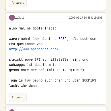
Antwort
...
Gast
2009-02-17 14:45
#1150595
.
also mal ne doofe frage:

warum nehmt ihr nicht ne 
FPGA
, holt euch den 
http://www.opencores.org/
strickt eure SPI schnittstelle rein, und 
schwupps ist das lahmste an der 

geschichte der spi (mit ca 12µs@10MHz)

fpga is für 5euro auch drin und über 100MIPS 
lacht ihr dann
Antwort