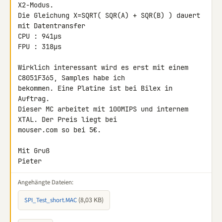
X2-Modus.

Die Gleichung X=SQRT( SQR(A) + SQR(B) ) dauert 
mit Datentransfer

CPU : 941µs

FPU : 318µs

Wirklich interessant wird es erst mit einem 
C8051F365, Samples habe ich 

bekommen. Eine Platine ist bei Bilex in 
Auftrag.

Dieser MC arbeitet mit 100MIPS und internem 
XTAL. Der Preis liegt bei 

mouser.com so bei 5€.

Mit Gruß

Pieter
Angehängte Dateien:
(8,03 KB)
SPI_Test_short.MAC