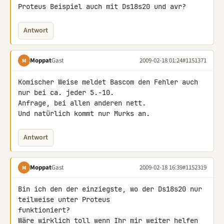
Proteus Beispiel auch mit Ds18s20 und avr?
Antwort
Moppat
Gast
2009-02-18 01:24
#1151371
M
Komischer Weise meldet Bascom den Fehler auch 
nur bei ca. jeder 5.-10. 

Anfrage, bei allen anderen nett.

Und natürlich kommt nur Murks an.
Antwort
Moppat
Gast
2009-02-18 16:39
#1152319
M
Bin ich den der einziegste, wo der Ds18s20 nur 
teilweise unter Proteus 

funktioniert?

Wäre wirklich toll wenn Ihr mir weiter helfen 