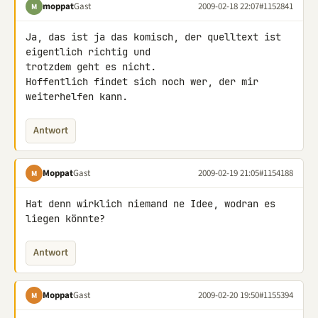
moppat
Gast
2009-02-18 22:07
#1152841
M
Ja, das ist ja das komisch, der quelltext ist 
eigentlich richtig und 

trotzdem geht es nicht.

Hoffentlich findet sich noch wer, der mir 
weiterhelfen kann.
Antwort
Moppat
Gast
2009-02-19 21:05
#1154188
M
Hat denn wirklich niemand ne Idee, wodran es 
liegen könnte?
Antwort
Moppat
Gast
2009-02-20 19:50
#1155394
M