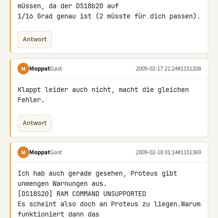
müssen, da der DS18b20 auf 

1/16 Grad genau ist (2 müsste für dich passen).
Antwort
Moppat
Gast
2009-02-17 21:24
#1151208
M
Klappt leider auch nicht, macht die gleichen 
Fehler.
Antwort
Moppat
Gast
2009-02-18 01:14
#1151369
M
Ich hab auch gerade gesehen, Proteus gibt 
unmengen Warnungen aus.

[DS18S20] RAM COMMAND UNSUPPORTED

Es scheint also doch an Proteus zu liegen.Warum 
funktioniert dann das 
