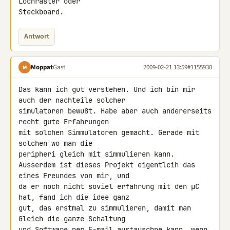
Lochraster oder 

Steckboard.
Antwort
Moppat
Gast
2009-02-21 13:59
#1155930
M
Das kann ich gut verstehen. Und ich bin mir 
auch der nachteile solcher 

simulatoren bewußt. Habe aber auch andererseits 
recht gute Erfahrungen 

mit solchen Simmulatoren gemacht. Gerade mit 
solchen wo man die 

peripheri gleich mit simmulieren kann.

Ausserdem ist dieses Projekt eigentlcih das 
eines Freundes von mir, und 

da er noch nicht soviel erfahrung mit den µC 
hat, fand ich die idee ganz 

gut, das erstmal zu simmulieren, damit man 
Gleich die ganze Schaltung 

und Software per E-mail austauschne kann, wenn 