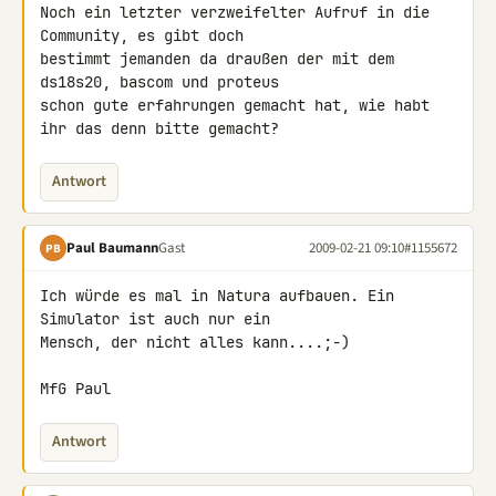
Noch ein letzter verzweifelter Aufruf in die 
Community, es gibt doch 

bestimmt jemanden da draußen der mit dem 
ds18s20, bascom und proteus 

schon gute erfahrungen gemacht hat, wie habt 
ihr das denn bitte gemacht?
Antwort
Paul Baumann
Gast
2009-02-21 09:10
#1155672
PB
Ich würde es mal in Natura aufbauen. Ein 
Simulator ist auch nur ein

Mensch, der nicht alles kann....;-)

MfG Paul
Antwort