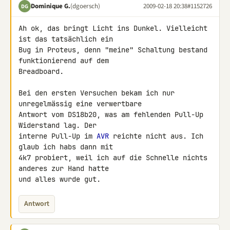
Dominique G.
(dgoersch)
2009-02-18 20:38
#1152726
DG
Ah ok, das bringt Licht ins Dunkel. Vielleicht 
ist das tatsächlich ein 

Bug in Proteus, denn "meine" Schaltung bestand 
funktionierend auf dem 

Breadboard.

Bei den ersten Versuchen bekam ich nur 
unregelmässig eine verwertbare 

Antwort vom DS18b20, was am fehlenden Pull-Up 
Widerstand lag. Der 

interne Pull-Up im 
AVR
 reichte nicht aus. Ich 
glaub ich habs dann mit 

4k7 probiert, weil ich auf die Schnelle nichts 
anderes zur Hand hatte 

und alles wurde gut.
Antwort