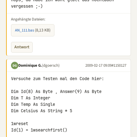
vergessen ;-)
Angehängte Dateien:
(8,13 KB)
AN_111.bas
Antwort
Dominique G.
(dgoersch)
2009-02-17 09:09
#1150127
DG
Versuche zum Testen mal den Code hier:

Dim Id(8) As Byte , Answer(9) As Byte

Dim T As Integer

Dim Temp As Single

Dim Celsius As String * 5

1wreset

Id(1) = 1wsearchfirst()
