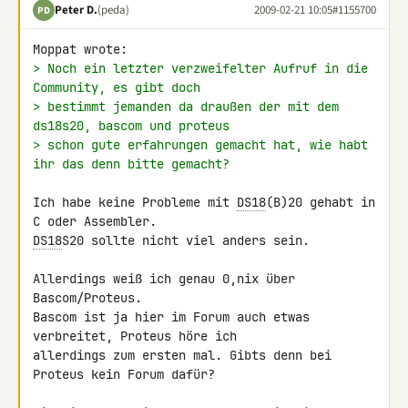
Peter D.
(peda)
2009-02-21 10:05
#1155700
PD
> Noch ein letzter verzweifelter Aufruf in die 
Community, es gibt doch
> bestimmt jemanden da draußen der mit dem 
ds18s20, bascom und proteus
> schon gute erfahrungen gemacht hat, wie habt 
ihr das denn bitte gemacht?
Ich habe keine Probleme mit 
DS18
(B)20 gehabt in 
DS18
S20 sollte nicht viel anders sein.

Allerdings weiß ich genau 0,nix über 
Bascom/Proteus.

Bascom ist ja hier im Forum auch etwas 
verbreitet, Proteus höre ich 

allerdings zum ersten mal. Gibts denn bei 
Proteus kein Forum dafür?
