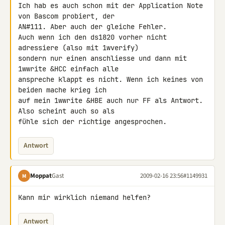
Ich hab es auch schon mit der Application Note 
von Bascom probiert, der 

AN#111. Aber auch der gleiche Fehler.

Auch wenn ich den ds1820 vorher nicht 
adressiere (also mit 1wverify) 

sondern nur einen anschliesse und dann mit 
1wwrite &HCC einfach alle 

anspreche klappt es nicht. Wenn ich keines von 
beiden mache krieg ich 

auf mein 1wwrite &HBE auch nur FF als Antwort. 
Also scheint auch so als 

fühle sich der richtige angesprochen.
Antwort
Moppat
Gast
2009-02-16 23:56
#1149931
M
Kann mir wirklich niemand helfen?
Antwort