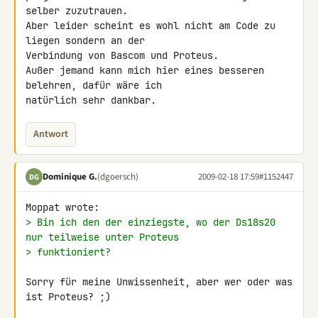
selber zuzutrauen.

Aber leider scheint es wohl nicht am Code zu 
liegen sondern an der 

Verbindung von Bascom und Proteus.

Außer jemand kann mich hier eines besseren 
belehren, dafür wäre ich 

natürlich sehr dankbar.
Antwort
Dominique G.
(dgoersch)
2009-02-18 17:59
#1152447
DG
> Bin ich den der einziegste, wo der Ds18s20 
nur teilweise unter Proteus
> funktioniert?
Sorry für meine Unwissenheit, aber wer oder was 
ist Proteus? ;)