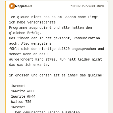
Moppat
Gast
2009-02-15 22:49
#1148494
M
Ich glaube nicht das es am Bascom code liegt, 
ich habe verschiedenste 

Programme ausprobiert und alle hatten den 
gleichen Erfolg.

Das finden der Id hat geklappt, kommunikation 
auch. Also wenigstens 

fühlt sich der richtige ds1820 angesprochen und 
sendet wenn er dazu 

aufgefordert wird etwas. Nur halt leider nicht 
das was ich erwarte.

im grossen und ganzen ist es immer das gleiche:

 1wreset

 1wwrite &HCC

 1wwrite &H44

 Waitus 750

 1wreset

 ' Den gewünschten Sensor auswählen
