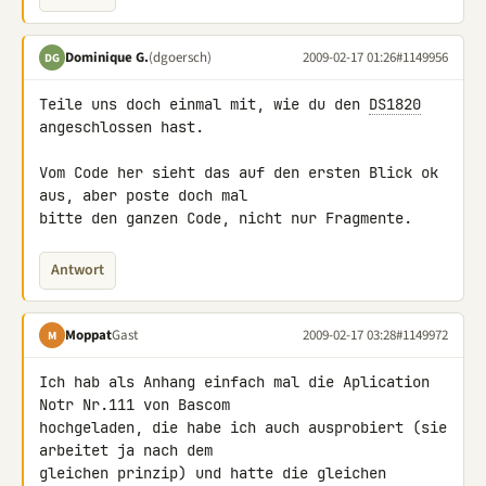
Dominique G.
(dgoersch)
2009-02-17 01:26
#1149956
DG
Teile uns doch einmal mit, wie du den 
DS1820
angeschlossen hast.

Vom Code her sieht das auf den ersten Blick ok 
aus, aber poste doch mal 

bitte den ganzen Code, nicht nur Fragmente.
Antwort
Moppat
Gast
2009-02-17 03:28
#1149972
M
Ich hab als Anhang einfach mal die Aplication 
Notr Nr.111 von Bascom 

hochgeladen, die habe ich auch ausprobiert (sie 
arbeitet ja nach dem 

gleichen prinzip) und hatte die gleichen 