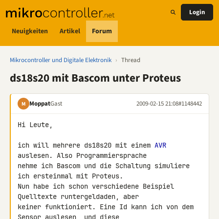
Login
Neuigkeiten
Artikel
Forum
Mikrocontroller und Digitale Elektronik
›
Thread
ds18s20 mit Bascom unter Proteus
Moppat
Gast
2009-02-15 21:08
#1148442
M
Hi Leute,

ich will mehrere ds18s20 mit einem 
AVR
auslesen. Also Programmiersprache 

nehme ich Bascom und die Schaltung simuliere 
ich ersteinmal mit Proteus.

Nun habe ich schon verschiedene Beispiel 
Quelltexte runtergeldaden, aber 

keiner funktioniert. Eine Id kann ich von dem 
Sensor auslesen, und diese 
