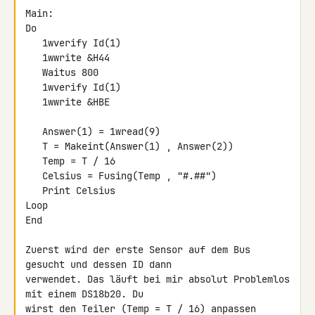
Main:

Do

   1wverify Id(1)

   1wwrite &H44

   Waitus 800

   1wverify Id(1)

   1wwrite &HBE

   Answer(1) = 1wread(9)

   T = Makeint(Answer(1) , Answer(2))

   Temp = T / 16

   Celsius = Fusing(Temp , "#.##")

   Print Celsius

Loop

End

Zuerst wird der erste Sensor auf dem Bus 
gesucht und dessen ID dann 

verwendet. Das läuft bei mir absolut Problemlos 
mit einem DS18b20. Du 

wirst den Teiler (Temp = T / 16) anpassen 