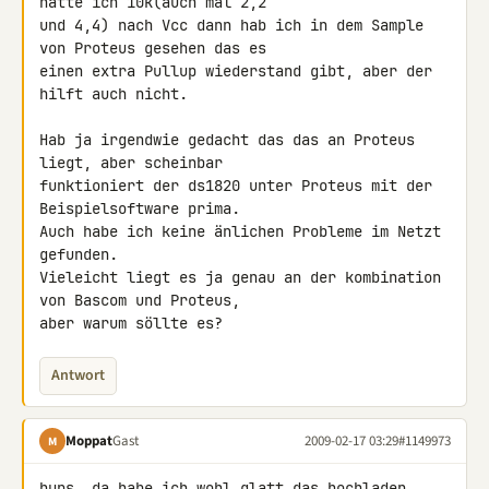
hatte ich 10k(auch mal 2,2 

und 4,4) nach Vcc dann hab ich in dem Sample 
von Proteus gesehen das es 

einen extra Pullup wiederstand gibt, aber der 
hilft auch nicht.

Hab ja irgendwie gedacht das das an Proteus 
liegt, aber scheinbar 

funktioniert der ds1820 unter Proteus mit der 
Beispielsoftware prima.

Auch habe ich keine änlichen Probleme im Netzt 
gefunden.

Vieleicht liegt es ja genau an der kombination 
von Bascom und Proteus, 

aber warum söllte es?
Antwort
Moppat
Gast
2009-02-17 03:29
#1149973
M
hups, da habe ich wohl glatt das hochladen 