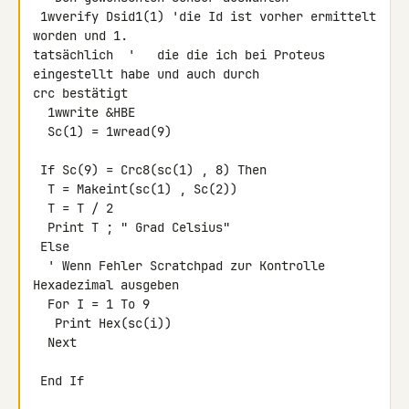
 1wverify Dsid1(1) 'die Id ist vorher ermittelt 
worden und 1. 

tatsächlich  '   die die ich bei Proteus 
eingestellt habe und auch durch 

crc bestätigt

  1wwrite &HBE

  Sc(1) = 1wread(9)

 If Sc(9) = Crc8(sc(1) , 8) Then

  T = Makeint(sc(1) , Sc(2))

  T = T / 2

  Print T ; " Grad Celsius"

 Else

  ' Wenn Fehler Scratchpad zur Kontrolle 
Hexadezimal ausgeben

  For I = 1 To 9

   Print Hex(sc(i))

  Next

 End If
