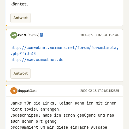
könntet.
Antwort
Avr N.
(avrnix)
2009-02-18 16:55
#1152346
AN
http://comwebnet.weimars.net/forum/forumdisplay
.php?fid=43
http://www.comwebnet.de
Antwort
Moppat
Gast
2009-02-18 17:01
#1152355
M
Danke für die Links, leider kann ich mit ihnen 
nicht soviel anfangen.

Codeschnipsel habe ich schon genügend und hab 
auch schon oft genug 

programmiert um mir diese einfache Aufgabe 