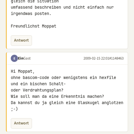
gleich die Situation 

umfassend beschreiben und nicht einfach nur 
irgendwas posten.

Freundlichst Moppat
Antwort
Ein
Gast
2009-02-15 22:01
#1148463
E
Hi Moppat,

ohne bascom-code oder wenigstens ein hexfile 
und ein bischen Schalt- 

oder Verdrahtungsplan?

Wie soll man da eine Erkenntnis machen?

Da kannst du ja gleich eine Glaskugel anglotzen 
;-)
Antwort