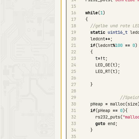
15
16
while
(
1
)
17
{
18
//gelbe und rote LE
19
static
uint16_t
led
20
ledcnt
++
;
21
if
(
ledcnt
%
100
==
0
)
22
{
23
t
=!
t
;
24
LED_GE
(
t
);
25
LED_RT
(
t
);
26
27
}
28
29
//Speic
30
pHeap
=
malloc
(
size
31
if
(
pHeap
==
0
){
32
rs232_puts
(
"mallo
33
goto
end
;
34
}
35