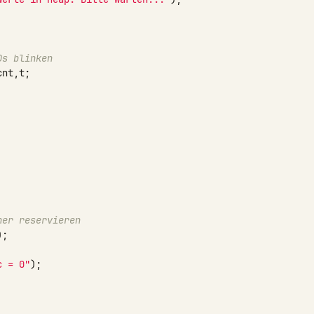
Ds blinken
cnt
,
t
;
her reservieren
);
c = 0"
);