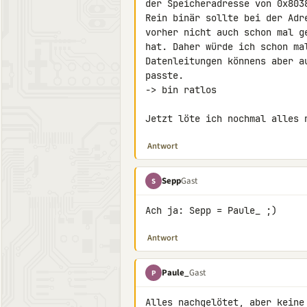
der Speicheradresse von 0x8038
Rein binär sollte bei der Adr
vorher nicht auch schon mal g
hat. Daher würde ich schon ma
Datenleitungen könnens aber a
passte.

-> bin ratlos

Jetzt löte ich nochmal alles 
Antwort
Sepp
Gast
S
Ach ja: Sepp = Paule_ ;)
Antwort
Paule_
Gast
P
Alles nachgelötet, aber keine