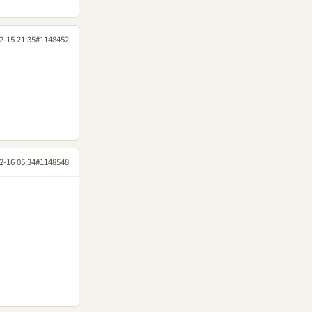
2-15 21:35
#1148452
2-16 05:34
#1148548