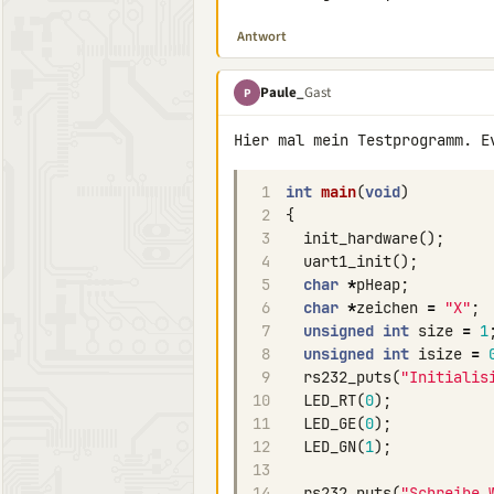
Antwort
Paule_
Gast
P
1
int
main
(
void
)
2
{
3
init_hardware
();
4
uart1_init
();
5
char
*
pHeap
;
6
char
*
zeichen
=
"X"
;
7
unsigned
int
size
=
1
8
unsigned
int
isize
=
9
rs232_puts
(
"Initialis
10
LED_RT
(
0
);
11
LED_GE
(
0
);
12
LED_GN
(
1
);
13
14
rs232_puts
(
"Schreibe 