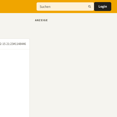
Login
ANZEIGE
2-15 21:23
#1148446