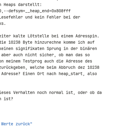
 Heaps darstellt:

,--defsym=__heap_end=0x808fff

Lesefehler und kein Fehler bei der 

s.

eiter kalte Lötstelle bei einem Adresspin. 

die 10238 Byte hinzurechne komme ich auf 

keinen signifikaten Sprung in der binären 

 aber auch nicht sicher, ob man das so 

on meinem Testprog auch die Adresse des 

zurückgeben, welche beim Abbruch dez 10238 

 Adresse? Einen Ort nach heap_start, also 

ieses Verhalten noch normal ist, oder ob da 

 ist?

 Werte zurück"