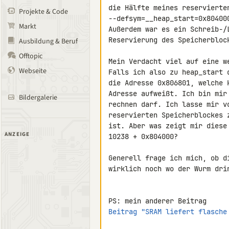
die Hälfte meines reservierten
Projekte & Code
--defsym=__heap_start=0x804000
Markt
Außerdem war es ein Schreib-/
Reservierung des Speicherblock
Ausbildung & Beruf
Offtopic
Mein Verdacht viel auf eine w
Webseite
Falls ich also zu heap_start 
die Adresse 0x806801, welche 
Adresse aufweißt. Ich bin mir
Bildergalerie
rechnen darf. Ich lasse mir v
reservierten Speicherblockes 
ist. Aber was zeigt mir diese
ANZEIGE
10238 + 0x804000?

Generell frage ich mich, ob d
wirklich noch wo der Wurm drin
Beitrag "SRAM liefert flasche