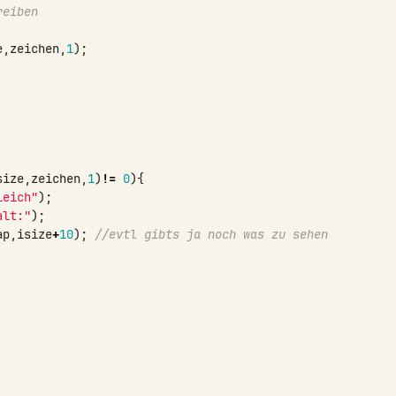
reiben
e
,
zeichen
,
1
);
size
,
zeichen
,
1
)
!=
0
){
leich"
);
alt:"
);
ap
,
isize
+
10
);
//evtl gibts ja noch was zu sehen