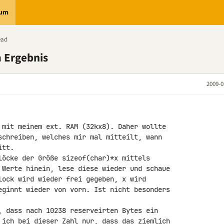
rum
ead
 Ergebnis
2009-0
 mit meinem ext. RAM (32kx8). Daher wollte 

schreiben, welches mir mal mitteilt, wann 

tt.

löcke der Größe sizeof(char)*x mittels 

 Werte hinein, lese diese wieder und schaue 

lock wird wieder frei gegeben, x wird 

eginnt wieder von vorn. Ist nicht besonders 

, dass nach 10238 reserveirten Bytes ein 

 ich bei dieser Zahl nur, dass das ziemlich 
