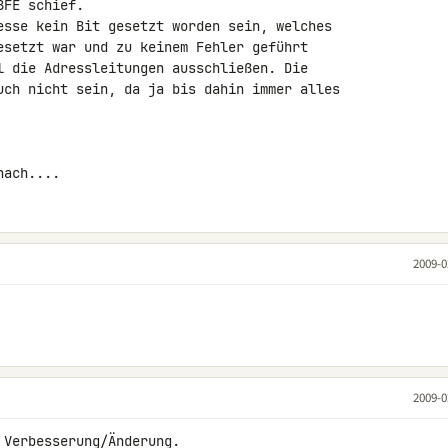
FE schief.

esse kein Bit gesetzt worden sein, welches 

esetzt war und zu keinem Fehler geführt 

l die Adressleitungen ausschließen. Die 

uch nicht sein, da ja bis dahin immer alles 

nach....
2009-0
2009-0
 Verbesserung/Änderung.