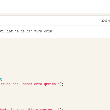
2009-0
;
0
;
ierung des Boards erfolgreich."
);
Werte in Heap. Bitte warten..."
);