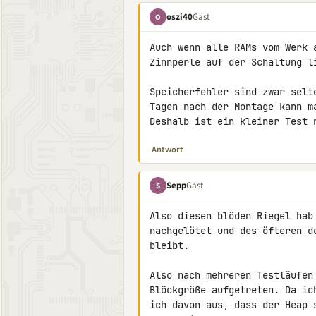
oszi40
Gast
O
Auch wenn alle RAMs vom Werk 
Zinnperle auf der Schaltung li
Speicherfehler sind zwar selt
Tagen nach der Montage kann m
Deshalb ist ein kleiner Test 
Antwort
Sepp
Gast
S
Also diesen blöden Riegel hab
nachgelötet und des öfteren d
bleibt.

Also nach mehreren Testläufen
Blöckgröße aufgetreten. Da ic
ich davon aus, dass der Heap 