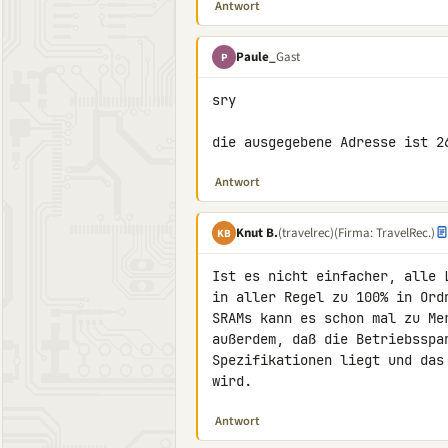
Antwort
Paule_
Gast
P
sry

die ausgegebene Adresse ist 2
Antwort
Knut B.
(travelrec)
(Firma: TravelRec.)
KB
Ist es nicht einfacher, alle 
in aller Regel zu 100% in Ord
SRAMs kann es schon mal zu Me
außerdem, daß die Betriebsspan
Spezifikationen liegt und das
wird.
Antwort