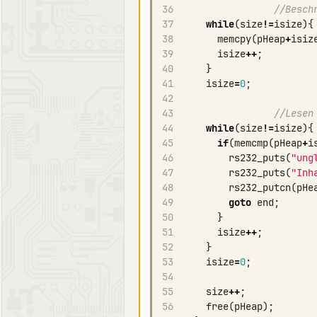
36
//Besch
37
while
(
size
!=
isize
){
38
memcpy
(
pHeap
+
isiz
39
isize
++
;
40
}
41
isize
=
0
;
42
43
//Lesen
44
while
(
size
!=
isize
){
45
if
(
memcmp
(
pHeap
+
i
46
rs232_puts
(
"ung
47
rs232_puts
(
"Inh
48
rs232_putcn
(
pHe
49
goto
end
;
50
}
51
isize
++
;
52
}
53
isize
=
0
;
54
55
size
++
;
56
free
(
pHeap
);