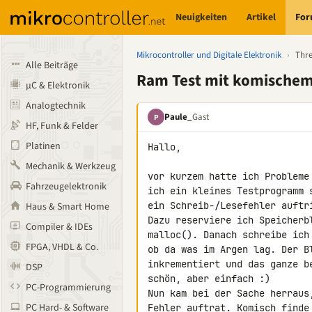
Neuigkeiten
Artikel
Fo
Mikrocontroller und Digitale Elektronik
›
Thr
Alle Beiträge
Ram Test mit komischem
µC & Elektronik
Analogtechnik
Paule_
Gast
P
HF, Funk & Felder
Platinen
Hallo,

Mechanik & Werkzeug
vor kurzem hatte ich Probleme
Fahrzeugelektronik
ich ein kleines Testprogramm 
ein Schreib-/Lesefehler auftri
Haus & Smart Home
Dazu reserviere ich Speicherb
Compiler & IDEs
malloc(). Danach schreibe ich
FPGA, VHDL & Co.
ob da was im Argen lag. Der B
inkrementiert und das ganze b
DSP
schön, aber einfach :)

PC-Programmierung
Nun kam bei der Sache herraus
PC Hard- & Software
Fehler auftrat. Komisch finde