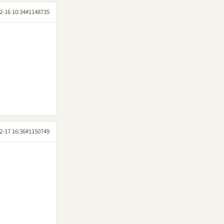
2-16 10:34
#1148735
2-17 16:36
#1150749