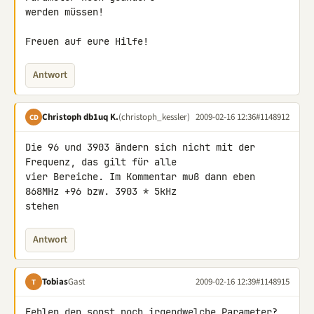
werden müssen!

Freuen auf eure Hilfe!
Antwort
Christoph db1uq K.
(christoph_kessler)
2009-02-16 12:36
#1148912
CD
Die 96 und 3903 ändern sich nicht mit der 
Frequenz, das gilt für alle 

vier Bereiche. Im Kommentar muß dann eben 
868MHz +96 bzw. 3903 * 5kHz 

stehen
Antwort
Tobias
Gast
2009-02-16 12:39
#1148915
T
Fehlen den sonst noch irgendwelche Parameter?
