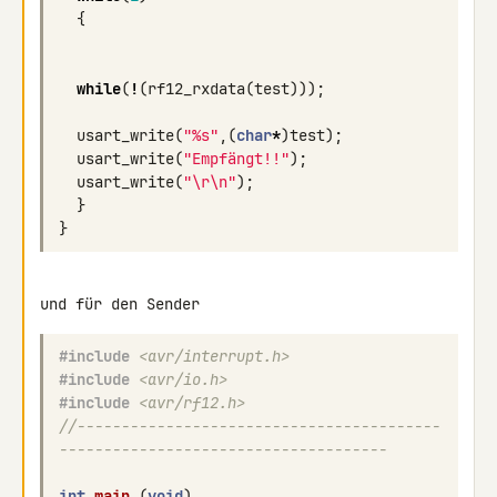
{
while
(
!
(
rf12_rxdata
(
test
)));
usart_write
(
"%s"
,(
char
*
)
test
);
usart_write
(
"Empfängt!!"
);
usart_write
(
"
\r\n
"
);
}
}
#include
<avr/interrupt.h>
#include
<avr/io.h>
#include
<avr/rf12.h>
//-----------------------------------------
-------------------------------------
int
main
(
void
)