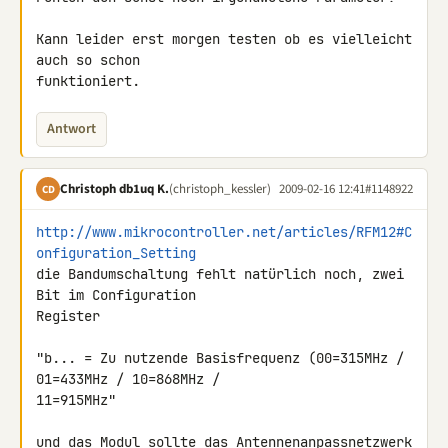
Kann leider erst morgen testen ob es vielleicht 
auch so schon 

funktioniert.
Antwort
Christoph db1uq K.
(christoph_kessler)
2009-02-16 12:41
#1148922
CD
http://www.mikrocontroller.net/articles/RFM12#C
onfiguration_Setting
die Bandumschaltung fehlt natürlich noch, zwei 
Bit im Configuration 

Register

"b... = Zu nutzende Basisfrequenz (00=315MHz / 
01=433MHz / 10=868MHz / 

11=915MHz"

und das Modul sollte das Antennenanpassnetzwerk 