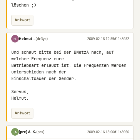
löschen ;)
Antwort
Helmut -.
(dc3yc)
2009-02-16 12:55
#1148952
H-
Und schaut bitte bei der BNetzA nach, auf 
welcher Frequenz eure 

Betriebsart erlaubt ist! Die Frequenzen werden 
unterschieden nach der 

Einschaltdauer der Sender.

Servus,

Helmut.
Antwort
(prx) A. K.
(prx)
2009-02-16 13:00
#1148960
(A