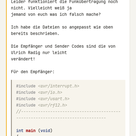
Leider funktioniert die Funkübertragung noch 
nicht. Vielleicht weiß ja 

jemand von euch was ich falsch mache?

Ich habe die Dateien so angepasst wie oben 
bereits beschrieben.

Die Empfänger und Sender Codes sind die von 
Ulrich Radig nur leicht 

verändert!

Für den Empfänger:
#include
<avr/interrupt.h>
#include
<avr/io.h>
#include
<avr/usart.h>
#include
<avr/rf12.h>
//-----------------------------------------
-------------------------------------
int
main
(
void
)