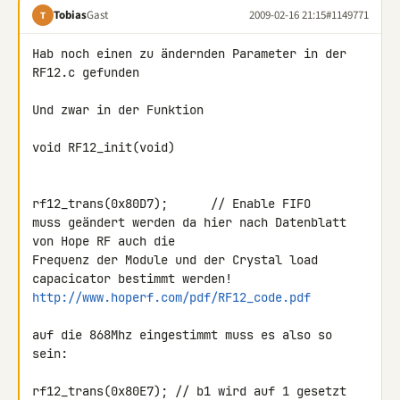
Tobias
Gast
2009-02-16 21:15
#1149771
T
Hab noch einen zu ändernden Parameter in der 
RF12.c gefunden

Und zwar in der Funktion

void RF12_init(void)

rf12_trans(0x80D7);      // Enable FIFO

muss geändert werden da hier nach Datenblatt 
von Hope RF auch die 

Frequenz der Module und der Crystal load 
http://www.hoperf.com/pdf/RF12_code.pdf
auf die 868Mhz eingestimmt muss es also so 
sein:

rf12_trans(0x80E7); // b1 wird auf 1 gesetzt 