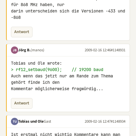
für 868 MHz haben, nur 

darin unterscheiden sich die Versionen -433 und 
-868
Antwort
Jörg B.
(manos)
2009-02-16 12:46
#1148931
JB
> rf12_setbaud(9600);    // 19200 baud
Auch wenn das jetzt nur am Rande zum Thema 
gehört finde ich den 

Kommentar möglicherweise fragwürdig...
Antwort
Tobias und Ole
Gast
2009-02-16 12:47
#1148934
TU
Ist erstmal nicht wichtig Kommentare kann man 