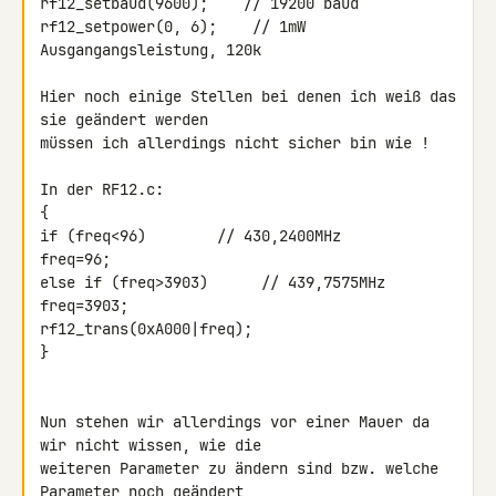
rf12_setbaud(9600);    // 19200 baud

rf12_setpower(0, 6);    // 1mW 
Ausgangangsleistung, 120k

Hier noch einige Stellen bei denen ich weiß das 
sie geändert werden 

müssen ich allerdings nicht sicher bin wie !

In der RF12.c:

{

if (freq<96)        // 430,2400MHz

freq=96;

else if (freq>3903)      // 439,7575MHz

freq=3903;

rf12_trans(0xA000|freq);

}

Nun stehen wir allerdings vor einer Mauer da 
wir nicht wissen, wie die 

weiteren Parameter zu ändern sind bzw. welche 
Parameter noch geändert 
