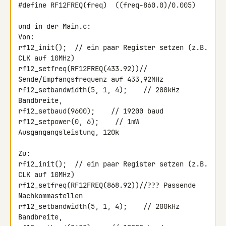
#define RF12FREQ(freq)  ((freq-860.0)/0.005)

und in der Main.c:

Von:

rf12_init();  // ein paar Register setzen (z.B. 
CLK auf 10MHz)

rf12_setfreq(RF12FREQ(433.92))// 
Sende/Empfangsfrequenz auf 433,92MHz

rf12_setbandwidth(5, 1, 4);    // 200kHz 
Bandbreite,

rf12_setbaud(9600);    // 19200 baud

rf12_setpower(0, 6);    // 1mW 
Ausgangangsleistung, 120k

Zu:

rf12_init();  // ein paar Register setzen (z.B. 
CLK auf 10MHz)

rf12_setfreq(RF12FREQ(868.92))//??? Passende 
Nachkommastellen

rf12_setbandwidth(5, 1, 4);    // 200kHz 
Bandbreite,
