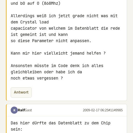
und b0 auf 0 (868Mhz)

Allerdings weiß ich jetzt grade nicht was mit 
dem Crystal load 

capacicator von welchem im Datenblatt die rede 
ist gemeint ist und kann 

so diese Parameter nicht anpassen.

Kann mir hier vielleicht jemand helfen ?

Ansonsten müsste im Code denk ich alles 
gleichbleiben oder habe ich da 

noch etwas vergessen ?
Antwort
Ralf
Gast
2009-02-17 06:25
#1149985
R
Das hier dürfte das Datenblatt zu dem Chip 
sein:
