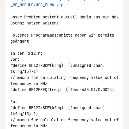
_RF_MODULE/USB_FUNK.zip
Unser Problem besteht aktuell darin das wir das 
868Mhz nutzen wollen!

Folgende Programmabschnitte haben wir bereits 
geändert:

In der RF12.h:

Von:

#define RF12TxBDW(kfrq)  ((unsigned char)
(kfrq/15)-1)

// macro for calculating frequency value out of 
frequency in MHz

#define RF12FREQ(freq)  ((freq-430.0)/0.0025)

Zu:

#define RF12TxBDW(kfrq)  ((unsigned char)
(kfrq/15)-1)

// macro for calculating frequency value out of 
frequency in MHz
