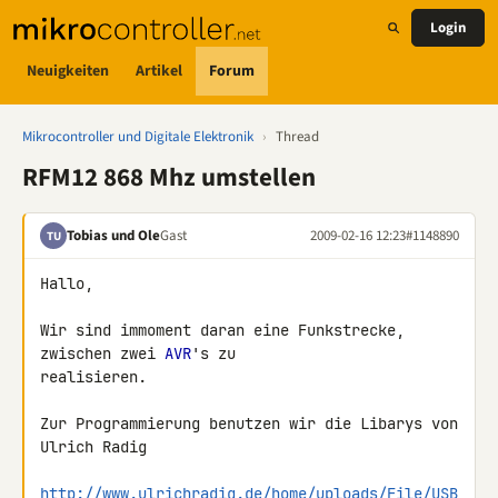
Login
Neuigkeiten
Artikel
Forum
Mikrocontroller und Digitale Elektronik
›
Thread
RFM12 868 Mhz umstellen
Tobias und Ole
Gast
2009-02-16 12:23
#1148890
TU
Hallo,

Wir sind immoment daran eine Funkstrecke, 
zwischen zwei 
AVR
's zu 

realisieren.

Zur Programmierung benutzen wir die Libarys von 
Ulrich Radig

http://www.ulrichradig.de/home/uploads/File/USB