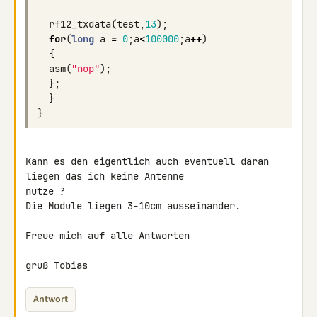
rf12_txdata
(
test
,
13
);
for
(
long
a
=
0
;
a
<
100000
;
a
++
)
{
asm
(
"nop"
);
};
}
}
Kann es den eigentlich auch eventuell daran 
liegen das ich keine Antenne 

nutze ?

Die Module liegen 3-10cm ausseinander.

Freue mich auf alle Antworten

gruß Tobias
Antwort