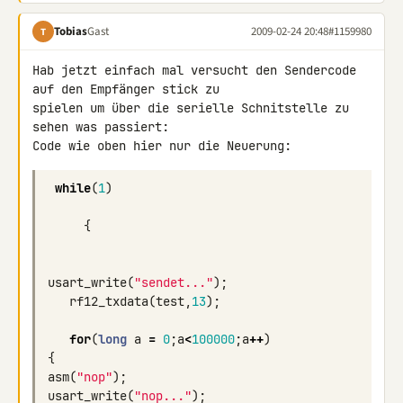
Tobias
Gast
2009-02-24 20:48
#1159980
T
Hab jetzt einfach mal versucht den Sendercode 
auf den Empfänger stick zu 

spielen um über die serielle Schnitstelle zu 
sehen was passiert:

Code wie oben hier nur die Neuerung:
while
(
1
)
{
usart_write
(
"sendet..."
);
rf12_txdata
(
test
,
13
);
for
(
long
a
=
0
;
a
<
100000
;
a
++
)
{
asm
(
"nop"
);
usart_write
(
"nop..."
);