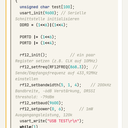
{
unsigned
char
test
[
100
];
usart_init
(
9600
);
// Serielle 
Schnittstelle initialisieren
DDRD
=
(
1
<<
6
)
|
(
1
<<
4
);
PORTD
|=
(
1
<<
6
);
PORTD
|=
(
1
<<
4
);
rf12_init
();
// ein paar 
Register setzen (z.B. CLK auf 10MHz)
rf12_setfreq
(
RF12FREQ
(
868
.
3
));
// 
Sende/Empfangsfrequenz auf 433,92MHz 
einstellen
rf12_setbandwidth
(
5
,
1
,
4
);
// 200kHz 
Bandbreite, -6dB Verstärkung, DRSSI 
threshold: -79dBm 
rf12_setbaud
(
9600
);
rf12_setpower
(
0
,
6
);
// 1mW 
Ausgangangsleistung, 120k
usart_write
(
"USB TEST
\r\n
"
);
while
(
1
)