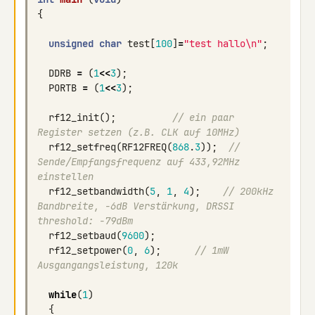
{
unsigned
char
test
[
100
]
=
"test hallo
\n
"
;
DDRB
=
(
1
<<
3
);
PORTB
=
(
1
<<
3
);
rf12_init
();
// ein paar 
Register setzen (z.B. CLK auf 10MHz)
rf12_setfreq
(
RF12FREQ
(
868
.
3
));
// 
Sende/Empfangsfrequenz auf 433,92MHz 
einstellen
rf12_setbandwidth
(
5
,
1
,
4
);
// 200kHz 
Bandbreite, -6dB Verstärkung, DRSSI 
threshold: -79dBm 
rf12_setbaud
(
9600
);
rf12_setpower
(
0
,
6
);
// 1mW 
Ausgangangsleistung, 120k
while
(
1
)
{