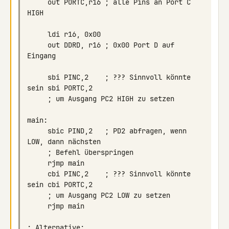
     out PORTC,r16 ; alle Pins an Port C 
     out DDRD, r16 ; 0x00 Port D auf 
     sbi PINC,2    ; ??? Sinnvoll könnte 
     sbic PIND,2   ; PD2 abfragen, wenn 
     cbi PINC,2    ; ??? Sinnvoll könnte 