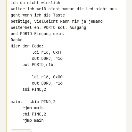
ich da nicht wirklich 

weiter ich weiß nicht warum die Led nicht aus 
geht wenn ich die Taste 

betätige, vielleicht kann mir ja jemand 
weiterhelfen. PORTC soll Ausgang 

und PORTD Eingang sein.

Danke.

Hier der Code:

         ldi r16, 0xFF

         out DDRC, r16

     out PORTD,r16

         ldi r16, 0x00

         out DDRD, r16

     sbi PINC,2

main:   sbic PIND,2

     rjmp main

     cbi PINC,2

     rjmp main