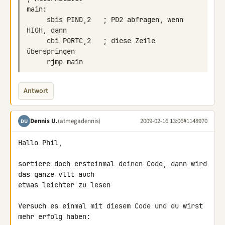
     sbis PIND,2   ; PD2 abfragen, wenn 
     cbi PORTC,2   ; diese Zeile 
Antwort
Dennis U.
(atmegadennis)
2009-02-16 13:06
#1148970
DU
Hallo Phil,

sortiere doch ersteinmal deinen Code, dann wird 
das ganze vllt auch 

etwas leichter zu lesen

Versuch es einmal mit diesem Code und du wirst 
mehr erfolg haben:
