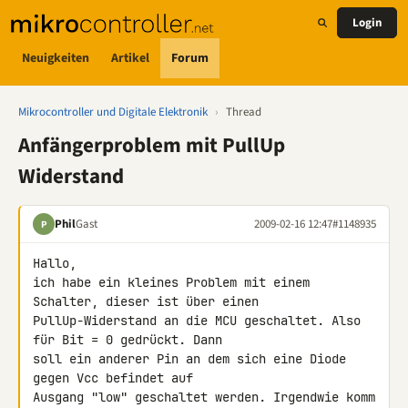
Login
Neuigkeiten
Artikel
Forum
Mikrocontroller und Digitale Elektronik
›
Thread
Anfängerproblem mit PullUp
Widerstand
Phil
Gast
2009-02-16 12:47
#1148935
P
Hallo,

ich habe ein kleines Problem mit einem 
Schalter, dieser ist über einen 

PullUp-Widerstand an die MCU geschaltet. Also 
für Bit = 0 gedrückt. Dann 

soll ein anderer Pin an dem sich eine Diode 
gegen Vcc befindet auf 

Ausgang "low" geschaltet werden. Irgendwie komm 