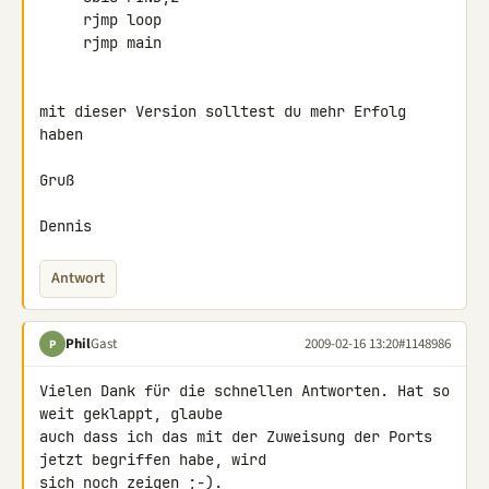
     rjmp loop

     rjmp main

mit dieser Version solltest du mehr Erfolg 
haben

Gruß

Dennis
Antwort
Phil
Gast
2009-02-16 13:20
#1148986
P
Vielen Dank für die schnellen Antworten. Hat so 
weit geklappt, glaube 

auch dass ich das mit der Zuweisung der Ports 
jetzt begriffen habe, wird 

sich noch zeigen ;-).
