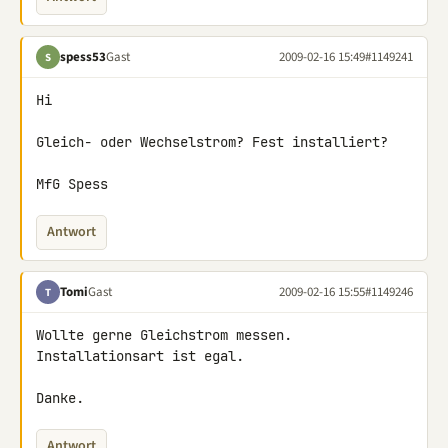
spess53
Gast
2009-02-16 15:49
#1149241
S
Hi

Gleich- oder Wechselstrom? Fest installiert?

MfG Spess
Antwort
Tomi
Gast
2009-02-16 15:55
#1149246
T
Wollte gerne Gleichstrom messen. 
Installationsart ist egal.

Danke.
Antwort