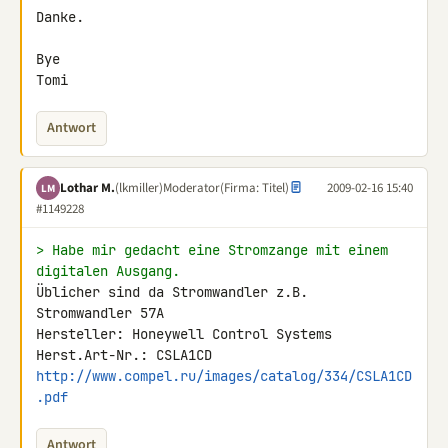
Danke.

Bye

Tomi
Antwort
Lothar M.
(lkmiller)
Moderator
(Firma: Titel)
2009-02-16 15:40
LM
#1149228
> Habe mir gedacht eine Stromzange mit einem 
digitalen Ausgang.
Üblicher sind da Stromwandler z.B.

Stromwandler 57A

Hersteller: Honeywell Control Systems

http://www.compel.ru/images/catalog/334/CSLA1CD
.pdf
Antwort