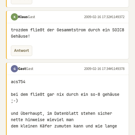
Klaus
Gast
2009-02-16 17:32
#1149372
K
trozdem fließt der Gesammtstrom durch ein SOIC8 
Gehäuse!
Antwort
Gast
Gast
2009-02-16 17:34
#1149378
G
acs754

bei dem fließt gar nix durch ein so-8 gehäuse 
;-)

und überhaupt, im Datenblatt stehen sicher 
nette hinweise wieviel man 

dem kleinen Käfer zumuten kann und wie lange