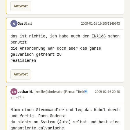
Antwort
Gast
Gast
2009-02-16 19:50
#1149643
G
das ist richtig, ich habe auch den 
INA168
 schon 
benutzt

die Anforderung war doch aber das ganze 
galvanisch getrennt zu 

realisieren
Antwort
Lothar M.
(lkmiller)
Moderator
(Firma: Titel)
2009-02-16 20:40
LM
#1149714
Nimm einen Stromwandler und leg das Kabel durch 
und fertig. Dann änderst 

du nichts am System (Auto) selbst und hast eine 
garantierte galvanische 
