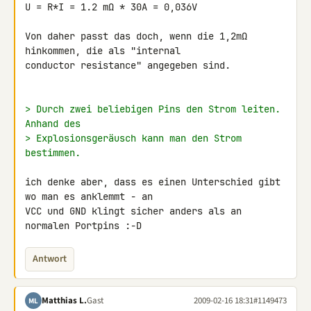
U = R*I = 1.2 mΩ * 30A = 0,036V

Von daher passt das doch, wenn die 1,2mΩ 
hinkommen, die als "internal 

conductor resistance" angegeben sind.

> Durch zwei beliebigen Pins den Strom leiten. 
Anhand des
> Explosionsgeräusch kann man den Strom 
bestimmen.
ich denke aber, dass es einen Unterschied gibt 
wo man es anklemmt - an 

VCC und GND klingt sicher anders als an 
normalen Portpins :-D
Antwort
Matthias L.
Gast
2009-02-16 18:31
#1149473
ML