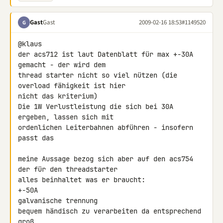
Gast
Gast
2009-02-16 18:53
#1149520
G
@klaus

der acs712 ist laut Datenblatt für max +-30A 
gemacht - der wird dem 

thread starter nicht so viel nützen (die 
overload fähigkeit ist hier 

nicht das kriterium)

Die 1W Verlustleistung die sich bei 30A 
ergeben, lassen sich mit 

ordenlichen Leiterbahnen abführen - insofern 
passt das

meine Aussage bezog sich aber auf den acs754 
der für den threadstarter 

alles beinhaltet was er braucht:

+-50A

galvanische trennung

bequem händisch zu verarbeiten da entsprechend 
groß
