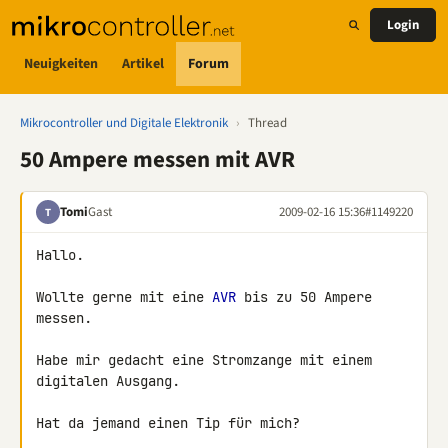
Login
Neuigkeiten
Artikel
Forum
Mikrocontroller und Digitale Elektronik
›
Thread
50 Ampere messen mit AVR
Tomi
Gast
2009-02-16 15:36
#1149220
T
Hallo.

Wollte gerne mit eine 
AVR
 bis zu 50 Ampere 
messen.

Habe mir gedacht eine Stromzange mit einem 
digitalen Ausgang.

Hat da jemand einen Tip für mich?
