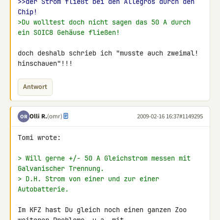
>>der Strom fließt bei den Allegros durch den 
Chip!
>Du wolltest doch nicht sagen das 50 A durch 
ein SOIC8 Gehäuse fließen!
doch deshalb schrieb ich "musste auch zweimal! 
hinschauen"!!!
Antwort
Olli R.
(omr)
2009-02-16 16:37
#1149295
OR
Tomi wrote:

> Will gerne +/- 50 A Gleichstrom messen mit 
Galvanischer Trennung.
> D.H. Strom von einer und zur einer 
Autobatterie.
Im KFZ hast Du gleich noch einen ganzen Zoo 