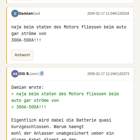
Damian
Gast
2009-02-17 11:54
#1150334
D
naja beim staten des Motors fliessen beim auto 
gar ströme von 

300A-500A!!!
Antwort
Olli R.
(omr)
2009-02-17 12:19
#1150373
OR
> naja beim staten des Motors fliessen beim 
auto gar ströme von
> 300A-500A!!!
Eigentlich wird dabei die Batterie quasi 
kurzgeschlossen. Warum haengt 

wohl der Anlasser unabgesichert ueber ein 
dickes Kabel direkt an der 
