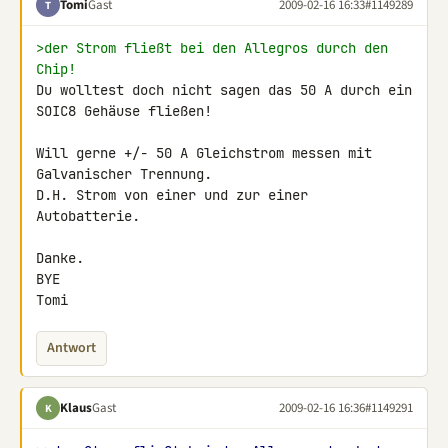
Tomi
Gast
2009-02-16 16:33
#1149289
T
>der Strom fließt bei den Allegros durch den 
Chip!
Du wolltest doch nicht sagen das 50 A durch ein 
SOIC8 Gehäuse fließen!

Will gerne +/- 50 A Gleichstrom messen mit 
Galvanischer Trennung.

D.H. Strom von einer und zur einer 
Autobatterie.

Danke.

BYE

Tomi
Antwort
Klaus
Gast
2009-02-16 16:36
#1149291
K