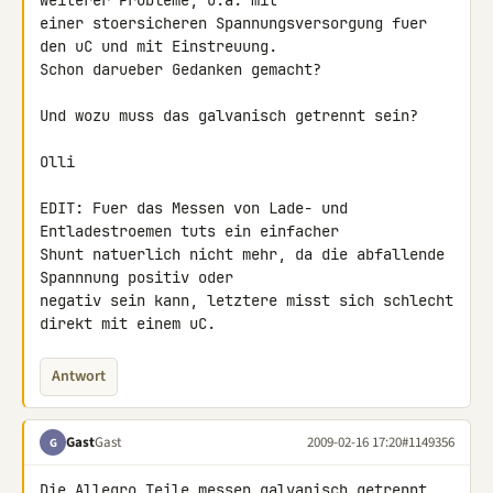
weiterer Probleme, u.a. mit 

einer stoersicheren Spannungsversorgung fuer 
den uC und mit Einstreuung. 

Schon darueber Gedanken gemacht?

Und wozu muss das galvanisch getrennt sein?

Olli

EDIT: Fuer das Messen von Lade- und 
Entladestroemen tuts ein einfacher 

Shunt natuerlich nicht mehr, da die abfallende 
Spannnung positiv oder 

negativ sein kann, letztere misst sich schlecht 
direkt mit einem uC.
Antwort
Gast
Gast
2009-02-16 17:20
#1149356
G
Die Allegro Teile messen galvanisch getrennt 