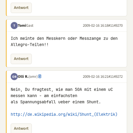
Antwort
Tomi
Gast
2009-02-16 16:18
#1149270
T
Ich meinte den Messkern oder Messzange zu den 
Allegro-Teilen!!
Antwort
Olli R.
(omr)
2009-02-16 16:21
#1149272
OR
Nein, Du fragtest, wie man 50A mit einem uC 
messen kann - am einfachsten 

als Spannungsabfall ueber einem Shunt.

http://de.wikipedia.org/wiki/Shunt_(Elektrik)
Antwort