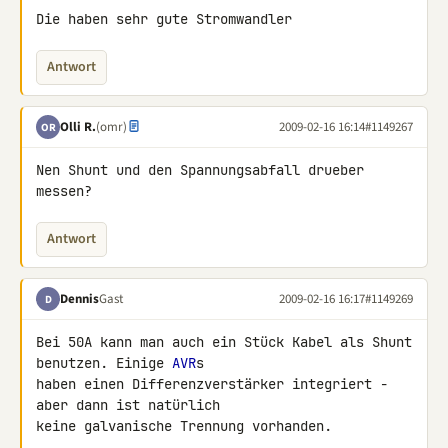
Die haben sehr gute Stromwandler
Antwort
Olli R.
(omr)
2009-02-16 16:14
#1149267
OR
Nen Shunt und den Spannungsabfall drueber 
messen?
Antwort
Dennis
Gast
2009-02-16 16:17
#1149269
D
Bei 50A kann man auch ein Stück Kabel als Shunt 
benutzen. Einige 
AVR
s 

haben einen Differenzverstärker integriert - 
aber dann ist natürlich 

keine galvanische Trennung vorhanden.