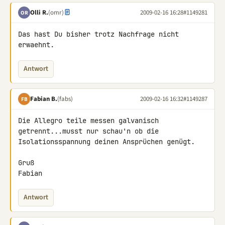
Olli R.
(omr)
2009-02-16 16:28
#1149281
OR
Das hast Du bisher trotz Nachfrage nicht 
erwaehnt.
Antwort
Fabian B.
(fabs)
2009-02-16 16:32
#1149287
FB
Die Allegro teile messen galvanisch 
getrennt...musst nur schau'n ob die 

Isolationsspannung deinen Ansprüchen genügt.

Gruß

Fabian
Antwort