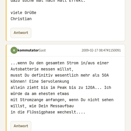
dazu suche mal nach Hall Effekt.

viele Grüße

Christian
Antwort
kommutator
Gast
2009-02-17 08:47
#1150091
K
...wenn Du den gesamten Strom in/aus einer 
Autobatterie messen willst, 

musst Du definitiv wesentlich mehr als 50A 
können! Eine Servolenkung 

allein zieht bis im Peak bis zu 120A... Ich 
würde da am ehesten etwas 

mit Stromzange anfangen, wenn Du nicht sehen 
willst, wie Dein Messaufbau 

in die Flüssigphase wecheslt....
Antwort