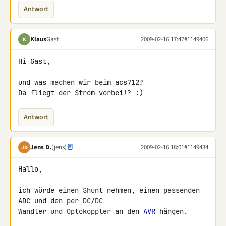
Antwort
Klaus
Gast
2009-02-16 17:47
#1149406
K
Hi Gast,

und was machen wir beim acs712?

Da fliegt der Strom vorbei!? :)
Antwort
Jens D.
(jens)
2009-02-16 18:01
#1149434
JD
Hallo,

ich würde einen Shunt nehmen, einen passenden 
ADC und den per DC/DC 

Wandler und Optokoppler an den 
AVR
 hängen.
