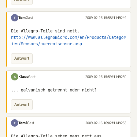
Tom
Gast
2009-02-16 15:58
#1149249
T
http://www.allegromicro.com/en/Products/Categor
ies/Sensors/currentsensor.asp
Antwort
Klaus
Gast
2009-02-16 15:59
#1149250
K
... galvanisch getrennt oder nicht?
Antwort
Tomi
Gast
2009-02-16 16:02
#1149253
T
Die Allegro-Teile sehen ganz nett aus.
