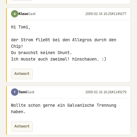
Klaus
Gast
2009-02-16 16:25
#1149277
K
Hi Tomi,

der Strom fließt bei den Allegros durch den 
Chip!

Du brauchst keinen Shunt.

Ich musste auch zweimal! hinschauen. :)
Antwort
Tomi
Gast
2009-02-16 16:26
#1149279
T
Wollte schon gerne ein Galvanische Trennung 
haben.
Antwort