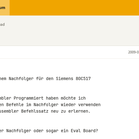
rum
ead
2009-0
nem Nachfolger für den Siemens 80C517 

mbler Programmiert haben möchte ich 

en Befehle im Nachfolger wieder verwenden 

ssembler Befehlssatz neu zu erlernen.

er Nachfolger oder sogar ein Eval Board?
