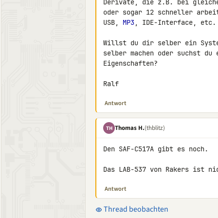
Derivate, die z.B. bei gleich
oder sogar 12 schneller arbei
USB, 
MP3
, IDE-Interface, etc.

Willst du dir selber ein Syst
selber machen oder suchst du 
Eigenschaften?

Ralf
Antwort
Thomas H.
(thblitz)
TH
Den SAF-C517A gibt es noch.

Das LAB-537 von Rakers ist ni
Antwort
Thread beobachten