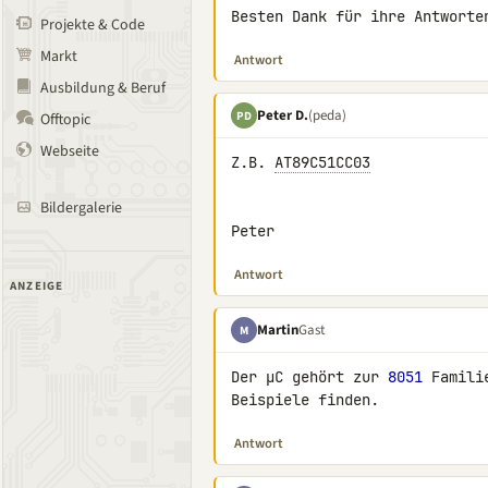
Besten Dank für ihre Antworte
Projekte & Code
Markt
Antwort
Ausbildung & Beruf
Peter D.
(peda)
PD
Offtopic
Webseite
Z.B. 
AT89C51CC03
Bildergalerie
Peter
Antwort
ANZEIGE
Martin
Gast
M
Der µC gehört zur 
8051
 Famili
Beispiele finden.
Antwort