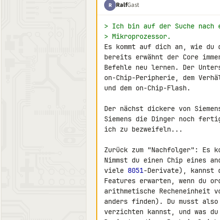
Ralf
Gast
R
> Ich bin auf der Suche nach 
> Mikroprozessor.
Es kommt auf dich an, wie du 
bereits erwähnt der Core imme
Befehle neu lernen. Der Unters
on-Chip-Peripherie, dem Verhä
und dem on-Chip-Flash.

Der nächst dickere von Siemen
Siemens die Dinger noch ferti
ich zu bezweifeln...

Zurück zum "Nachfolger": Es k
Nimmst du einen Chip eines an
viele 
8051
-Derivate), kannst 
Features erwarten, wenn du or
arithmetische Recheneinheit v
anders finden). Du musst also
verzichten kannst, und was du