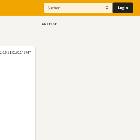
Login
ANZEIGE
2-16 21:01
#1149747