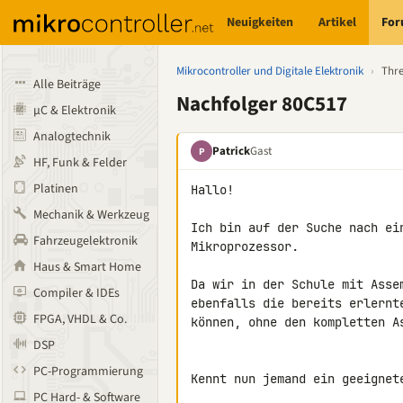
Neuigkeiten
Artikel
Fo
Mikrocontroller und Digitale Elektronik
›
Thr
Alle Beiträge
Nachfolger 80C517
µC & Elektronik
Analogtechnik
Patrick
Gast
P
HF, Funk & Felder
Platinen
Hallo!

Mechanik & Werkzeug
Ich bin auf der Suche nach ei
Fahrzeugelektronik
Mikroprozessor.

Haus & Smart Home
Da wir in der Schule mit Asse
Compiler & IDEs
ebenfalls die bereits erlernt
FPGA, VHDL & Co.
können, ohne den kompletten A
DSP
PC-Programmierung
Kennt nun jemand ein geeignet
PC Hard- & Software