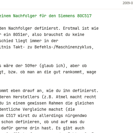
2009-0
einem Nachfolger für den Siemens 80C517
den Nachfolger definierst. Erstmal ist wie 

r ein 8051er, also brauchst du keine 

chied liegt immer in der 

ltnis Takt- zu Befehls-/Maschinenzyklus, 

s wäre der 509er (glaub ich), aber ob 

gt, bzw. ob man an die gut rankommt, wage 

ommt eben drauf an, wie du ihn definierst. 

deren Herstellers (z.B. Atmel macht recht 

du in einem gewissen Rahmen die gleichen 

dentliche Vergleiche machst (die 

om C517 wirst du allerdings nirgendwo 

 schon definieren, ob und auf was du 

 dafür gerne drin hast. Es gibt auch 
