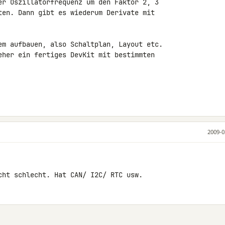
er Oszillatorfrequenz um den Faktor 2, 3 

ten. Dann gibt es wiederum Derivate mit 

em aufbauen, also Schaltplan, Layout etc. 

eher ein fertiges DevKit mit bestimmten 

2009-0
cht schlecht. Hat CAN/ I2C/ RTC usw.