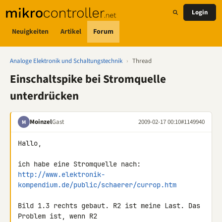
Login
Neuigkeiten
Artikel
Forum
Analoge Elektronik und Schaltungstechnik
›
Thread
Einschaltspike bei Stromquelle
unterdrücken
Moinzel
Gast
2009-02-17 00:10
#1149940
M
Hallo,

http://www.elektronik-
kompendium.de/public/schaerer/currop.htm
Bild 1.3 rechts gebaut. R2 ist meine Last. Das 
Problem ist, wenn R2 
