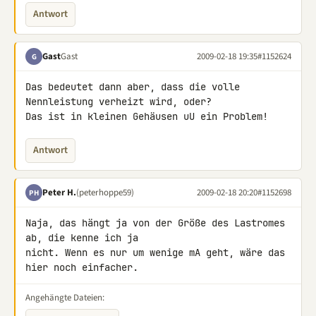
Antwort
Gast
Gast
2009-02-18 19:35
#1152624
G
Das bedeutet dann aber, dass die volle 
Nennleistung verheizt wird, oder? 

Das ist in kleinen Gehäusen uU ein Problem!
Antwort
Peter H.
(peterhoppe59)
2009-02-18 20:20
#1152698
PH
Naja, das hängt ja von der Größe des Lastromes 
ab, die kenne ich ja 

nicht. Wenn es nur um wenige mA geht, wäre das 
hier noch einfacher.
Angehängte Dateien: