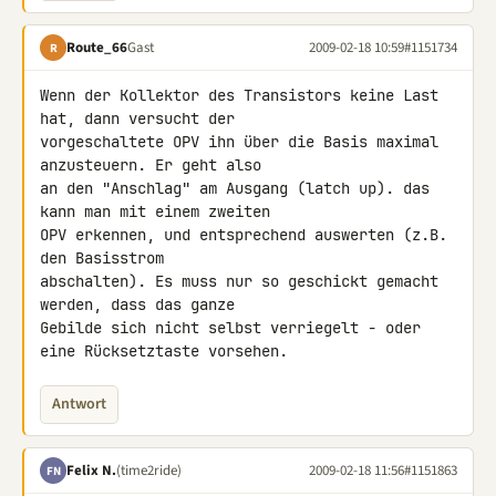
Route_66
Gast
2009-02-18 10:59
#1151734
R
Wenn der Kollektor des Transistors keine Last 
hat, dann versucht der 

vorgeschaltete OPV ihn über die Basis maximal 
anzusteuern. Er geht also 

an den "Anschlag" am Ausgang (latch up). das 
kann man mit einem zweiten 

OPV erkennen, und entsprechend auswerten (z.B. 
den Basisstrom 

abschalten). Es muss nur so geschickt gemacht 
werden, dass das ganze 

Gebilde sich nicht selbst verriegelt - oder 
eine Rücksetztaste vorsehen.
Antwort
Felix N.
(time2ride)
2009-02-18 11:56
#1151863
FN