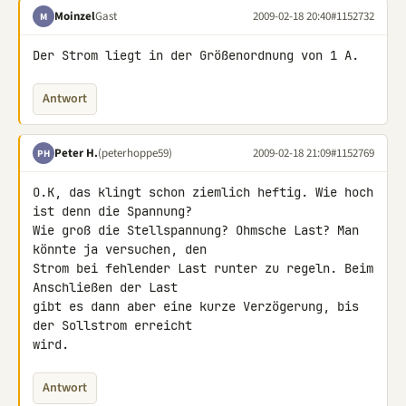
Moinzel
Gast
2009-02-18 20:40
#1152732
M
Der Strom liegt in der Größenordnung von 1 A.
Antwort
Peter H.
(peterhoppe59)
2009-02-18 21:09
#1152769
PH
O.K, das klingt schon ziemlich heftig. Wie hoch 
ist denn die Spannung? 

Wie groß die Stellspannung? Ohmsche Last? Man 
könnte ja versuchen, den 

Strom bei fehlender Last runter zu regeln. Beim 
Anschließen der Last 

gibt es dann aber eine kurze Verzögerung, bis 
der Sollstrom erreicht 

wird.
Antwort