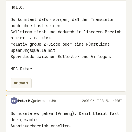
Hallo,

Du könntest dafür sorgen, daß der Transistor 
auch ohne Last seinen 

Sollstrom zieht und dadurch im linearen Bereich 
bleibt. Z.B. eine 

relativ große Z-Diode oder eine künstliche 
Spannungsquelle mit 

Sperrdiode zwischen Kollektor und V+ legen.

MFG Peter
Antwort
Peter H.
(peterhoppe59)
2009-02-17 02:15
#1149967
PH
So müsste es gehen (Anhang). Damit bleibt fast 
der gesamte 

Aussteuerbereich erhalten.
