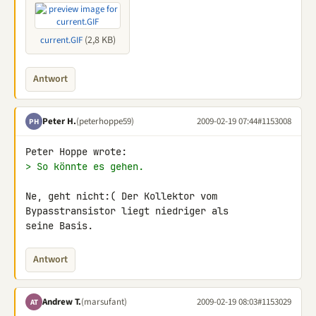
(2,8 KB)
current.GIF
Antwort
Peter H.
(peterhoppe59)
2009-02-19 07:44
#1153008
PH
> So könnte es gehen.
Ne, geht nicht:( Der Kollektor vom 
Bypasstransistor liegt niedriger als 

seine Basis.
Antwort
Andrew T.
(marsufant)
2009-02-19 08:03
#1153029
AT