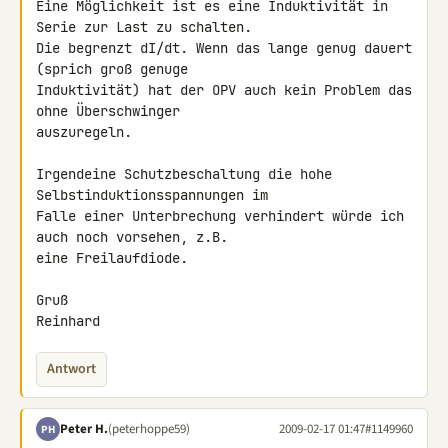
Eine Möglichkeit ist es eine Induktivität in 
Serie zur Last zu schalten. 

Die begrenzt dI/dt. Wenn das lange genug dauert 
(sprich groß genuge 

Induktivität) hat der OPV auch kein Problem das 
ohne Überschwinger 

auszuregeln.

Irgendeine Schutzbeschaltung die hohe 
Selbstinduktionsspannungen im 

Falle einer Unterbrechung verhindert würde ich 
auch noch vorsehen, z.B. 

eine Freilaufdiode.

Gruß

Reinhard
Antwort
Peter H.
(peterhoppe59)
2009-02-17 01:47
#1149960
PH