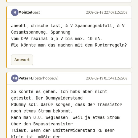
Moinzel
Gast
2009-02-18 22:40
#1152858
M
Jawohl, ohmsche Last, 4 V Spannungsabfall, 6 V 
Gesamtspannung. Spannung 

vom OPA maximal 5,5 V bis max. 10 mA.

Wie könnte man das machen mit dem Runterregeln?
Antwort
Peter H.
(peterhoppe59)
2009-02-19 01:54
#1152908
PH
So könnte es gehen. Ich habs aber nicht 
getestet. Der Dummywiderstand 

Rdummy soll dafür sorgen, dass der Transistor 
noch etwas Strom bekommt. 

Kann man u.U. weglassen, weil ja etwas Strom 
über den Bypasstransistor 

fließt. Wenn der Emitterwiderstand RE sehr 
klein ist, müßte der 
