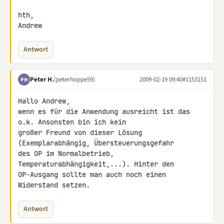
hth,

Andrew
Antwort
Peter H.
(peterhoppe59)
2009-02-19 09:40
#1153151
PH
Hallo Andrew,

wenn es für die Anwendung ausreicht ist das 
o.k. Ansonsten bin ich kein 

großer Freund von dieser Lösung 
(Exemplarabhängig, Übersteuerungsgefahr 

des OP im Normalbetrieb, 
Temperaturabhängigkeit,...). Hinter den 

OP-Ausgang sollte man auch noch einen 
Widerstand setzen.
Antwort