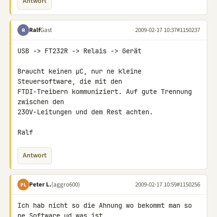
Antwort
Ralf
Gast
2009-02-17 10:37
#1150237
R
USB -> FT232R -> Relais -> Gerät

Braucht keinen µC, nur ne kleine 
Steuersoftware, die mit den 

FTDI-Treibern kommuniziert. Auf gute Trennung 
zwischen den 

230V-Leitungen und dem Rest achten.

Ralf
Antwort
Peter L.
(aggro600)
2009-02-17 10:59
#1150256
PL
Ich hab nicht so die Ahnung wo bekommt man so 
ne Software ud was ist 
