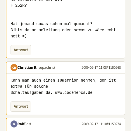
FT232R?

Hat jemand sowas schon mal gemacht?

Gibts da ne anleitung oder sowas zu wäre echt 
nett =)
Antwort
Christian R.
(supachris)
2009-02-17 11:08
#1150268
CR
Kann man auch einen IOWarrior nehmen, der ist 
extra für solche 

Schaltaufgaben da. www.codemercs.de
Antwort
Ralf
Gast
2009-02-17 11:10
#1150274
R