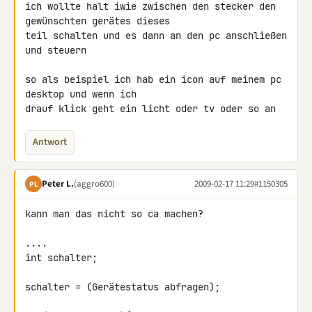
ich wollte halt iwie zwischen den stecker den 
gewünschten gerätes dieses 

teil schalten und es dann an den pc anschließen 
und steuern

so als beispiel ich hab ein icon auf meinem pc 
desktop und wenn ich 

drauf klick geht ein licht oder tv oder so an
Antwort
Peter L.
(aggro600)
2009-02-17 11:29
#1150305
PL
kann man das nicht so ca machen?

....

int schalter;

schalter = (Gerätestatus abfragen);
