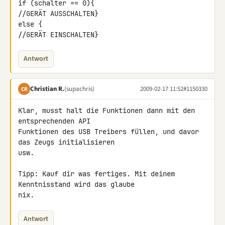
if (schalter == 0){

//GERÄT AUSSCHALTEN}

else {

//GERÄT EINSCHALTEN}
Antwort
Christian R.
(supachris)
2009-02-17 11:52
#1150330
CR
Klar, musst halt die Funktionen dann mit den 
entsprechenden API 

Funktionen des USB Treibers füllen, und davor 
das Zeugs initialisieren 

usw.

Tipp: Kauf dir was fertiges. Mit deinem 
Kenntnisstand wird das glaube 

nix.
Antwort