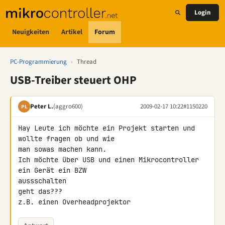
Login
Neuigkeiten
Artikel
Forum
PC-Programmierung
›
Thread
USB-Treiber steuert OHP
Peter L.
(aggro600)
2009-02-17 10:22
#1150220
PL
Hay Leute ich möchte ein Projekt starten und 
wollte fragen ob und wie 

man sowas machen kann.

Ich möchte über USB und einen Mikrocontroller 
ein Gerät ein BZW 

aussschalten

geht das???

z.B. einen Overheadprojektor