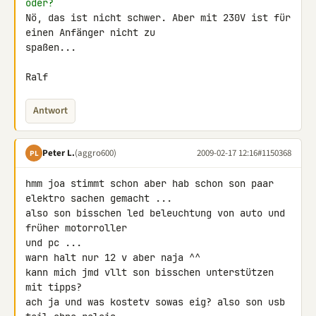
oder?
Nö, das ist nicht schwer. Aber mit 230V ist für 
einen Anfänger nicht zu 

spaßen...

Ralf
Antwort
Peter L.
(aggro600)
2009-02-17 12:16
#1150368
PL
hmm joa stimmt schon aber hab schon son paar 
elektro sachen gemacht ...

also son bisschen led beleuchtung von auto und 
früher motorroller

und pc ...

warn halt nur 12 v aber naja ^^

kann mich jmd vllt son bisschen unterstützen 
mit tipps?

ach ja und was kostetv sowas eig? also son usb 