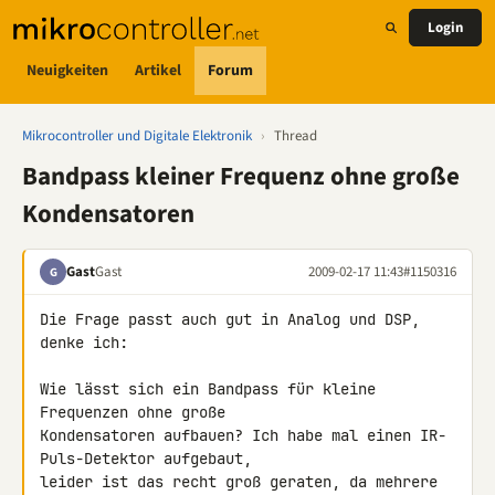
Login
Neuigkeiten
Artikel
Forum
Mikrocontroller und Digitale Elektronik
›
Thread
Bandpass kleiner Frequenz ohne große
Kondensatoren
Gast
Gast
2009-02-17 11:43
#1150316
G
Die Frage passt auch gut in Analog und DSP, 
denke ich:

Wie lässt sich ein Bandpass für kleine 
Frequenzen ohne große 

Kondensatoren aufbauen? Ich habe mal einen IR-
Puls-Detektor aufgebaut, 

leider ist das recht groß geraten, da mehrere 