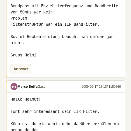
Bandpass mit 5Hz Mittenfrequenz und Bandbreite 
von 50mHz war kein 

Problem.

Filterstruktur war ein IIR Bandfilter.

Soviel Rechenleistung braucht man dafuer gar 
nicht.

Gruss Helmi
Antwort
Marco Beffa
Gast
2009-02-17 18:13
#1150866
MB
Hallo Helmut!

Tönt sehr interessant dein IIR Filter.

Könntest du ein wenig mehr darüber erzhälen wie 
genau du das 
