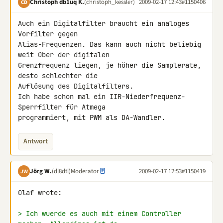
Christoph db1uq K.
(christoph_kessler)
2009-02-17 12:43
#1150406
CD
Auch ein Digitalfilter braucht ein analoges 
Vorfilter gegen 

Alias-Frequenzen. Das kann auch nicht beliebig 
weit über der digitalen 

Grenzfrequenz liegen, je höher die Samplerate, 
desto schlechter die 

Auflösung des Digitalfilters.

Ich habe schon mal ein IIR-Niederfrequenz-
Sperrfilter für Atmega 

programmiert, mit PWM als DA-Wandler.
Antwort
Jörg W.
(dl8dtl)
Moderator
2009-02-17 12:53
#1150419
JW
Olaf wrote:

> Ich wuerde es auch mit einem Controller 