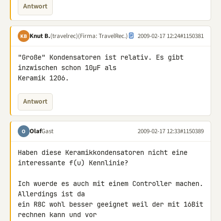
Antwort
Knut B.
(travelrec)
(Firma: TravelRec.)
2009-02-17 12:24
#1150381
KB
"Große" Kondensatoren ist relativ. Es gibt 
inzwischen schon 10µF als 

Keramik 1206.
Antwort
Olaf
Gast
2009-02-17 12:33
#1150389
O
Haben diese Keramikkondensatoren nicht eine 
interessante f(u) Kennlinie?

Ich wuerde es auch mit einem Controller machen. 
Allerdings ist da

ein R8C wohl besser geeignet weil der mit 16Bit 
rechnen kann und vor
