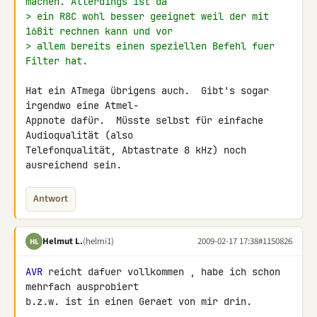
machen. Allerdings ist da
> ein R8C wohl besser geeignet weil der mit 
16Bit rechnen kann und vor
> allem bereits einen speziellen Befehl fuer 
Filter hat.
Hat ein ATmega übrigens auch.  Gibt's sogar 
irgendwo eine Atmel-

Appnote dafür.  Müsste selbst für einfache 
Audioqualität (also

Telefonqualität, Abtastrate 8 kHz) noch 
ausreichend sein.
Antwort
Helmut L.
(helmi1)
2009-02-17 17:38
#1150826
HL
AVR
 reicht dafuer vollkommen , habe ich schon 
mehrfach ausprobiert 

b.z.w. ist in einen Geraet von mir drin.
