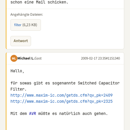
schon eine Mail schicken.
Angehängte Dateien:
(6,23 KB)
filter
Antwort
Michael L.
Gast
2009-02-17 23:35
#1151340
ML
Hallo,

für sowas gibt es sogenannte Switched Capacitor 
http://www.maxim-ic.com/getds.cfm?qv_pk=2409
http://www.maxim-ic.com/getds.cfm?qv_pk=2325
Mit dem 
AVR
 müßte es natürlich auch gehen.
