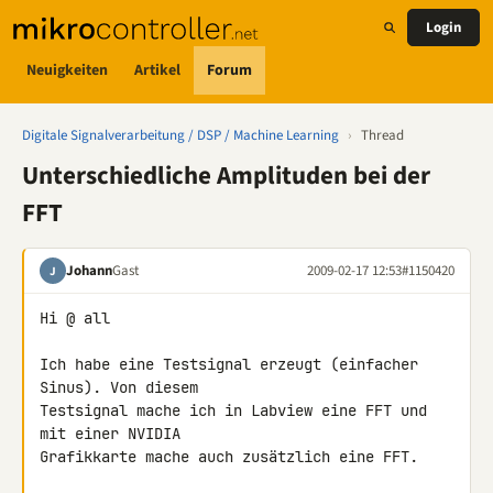
Login
Neuigkeiten
Artikel
Forum
Digitale Signalverarbeitung / DSP / Machine Learning
›
Thread
Unterschiedliche Amplituden bei der
FFT
Johann
Gast
2009-02-17 12:53
#1150420
J
Hi @ all

Ich habe eine Testsignal erzeugt (einfacher 
Sinus). Von diesem 

Testsignal mache ich in Labview eine FFT und 
mit einer NVIDIA 

Grafikkarte mache auch zusätzlich eine FFT.
