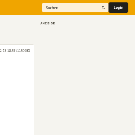
Login
ANZEIGE
2-17 18:57
#1150953