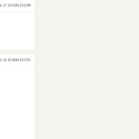
2-17 23:55
#1151349
2-18 10:46
#1151701