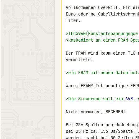
Vollkommener Overkill. Ein ei
Euro oder ne Gabellichtschran
Timer.

>TLC5940(Konstantspannungsque
>kaskadiert an einen FRAM-Spe
Der FRAM wird kaum einen TLC 
vermitteln.

>ein FRAM mit neuen Daten bel
Warum FRAM? Ist popeliger EEPR
>Die Steuerung soll ein 
AVR
, 
Nicht vermuten, RECHNEN!

Bei 256 Spalten pro Umdrehung
bei 25 Hz ca. 156 us/Spalte. 
werden, macht bei 50 Zeilen R