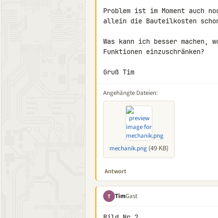
Problem ist im Moment auch no
allein die Bauteilkosten schon
Was kann ich besser machen, w
Funktionen einzuschränken?

Gruß Tim
Angehängte Dateien:
(49 KB)
mechanik.png
Antwort
Tim
Gast
T
Bild Nr 2