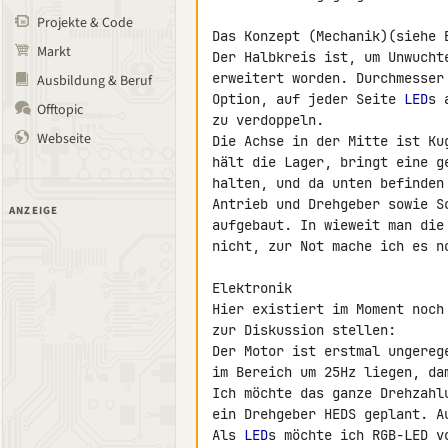
Projekte & Code
Das Konzept (Mechanik)(siehe B
Markt
Der Halbkreis ist, um Unwucht
erweitert worden. Durchmesser
Ausbildung & Beruf
Option, auf jeder Seite 
LED
s 
Offtopic
zu verdoppeln.

Webseite
Die Achse in der Mitte ist Ku
hält die Lager, bringt eine g
halten, und da unten befinden
Antrieb und Drehgeber sowie S
ANZEIGE
aufgebaut. In wieweit man die
nicht, zur Not mache ich es no
Elektronik

Hier existiert im Moment noch
zur Diskussion stellen:

Der Motor ist erstmal ungereg
im Bereich um 25Hz liegen, da
Ich möchte das ganze Drehzahl
ein Drehgeber HEDS geplant. Au
Als 
LED
s möchte ich RGB-LED v