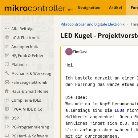
Neuigkeiten
Artikel
Fo
Mikrocontroller und Digitale Elektronik
›
Thr
Alle Beiträge
LED Kugel - Projektvorst
µC & Elektronik
Analogtechnik
Tim
Gast
T
HF, Funk & Felder
Platinen
Hoi!

Mechanik & Werkzeug
Ich bastele derzeit an einer 
Fahrzeugelektronik
der Hoffnung das Ganze etwas o
Haus & Smart Home
Die Idee:

Compiler & IDEs
Was mir da im Kopf herumschwi
FPGA, VHDL & Co.
allerdings sind die 
LED
s nich
Halbkreis angeordnet. Durch R
DSP
ähnliches findet sich z.B. sc
PC-Programmierung
klein anfangen aber während d
PC Hard- & Software
mit dir durchgegangen.
