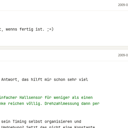
2009-0
t, wenns fertig ist. ;=)
2009-0
 Antwort, das hilft mir schon sehr viel 

infacher Hallsensor für weniger als einen
nke reichen völlig. Drehzahlmessung dann per
 sein Timing selbst organisieren und 

 Umdrehung? Setzt das nicht eine Konstante 
