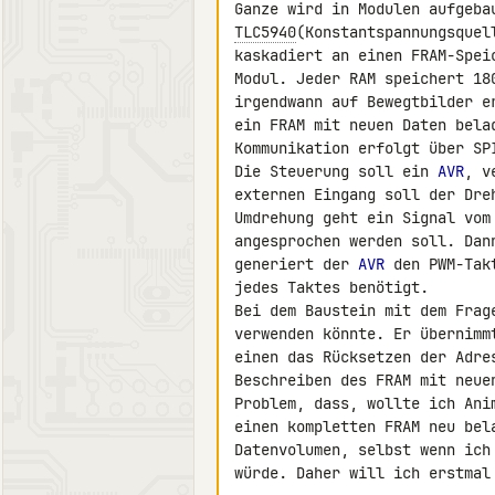
Ganze wird in Modulen aufgeba
TLC5940
(Konstantspannungsquel
kaskadiert an einen FRAM-Spei
Modul. Jeder RAM speichert 18
irgendwann auf Bewegtbilder e
ein FRAM mit neuen Daten belad
Kommunikation erfolgt über SPI
Die Steuerung soll ein 
AVR
, v
externen Eingang soll der Dre
Umdrehung geht ein Signal vom
angesprochen werden soll. Dan
generiert der 
AVR
 den PWM-Tak
jedes Taktes benötigt.

Bei dem Baustein mit dem Frag
verwenden könnte. Er übernimm
einen das Rücksetzen der Adre
Beschreiben des FRAM mit neue
Problem, dass, wollte ich Ani
einen kompletten FRAM neu bel
Datenvolumen, selbst wenn ich
würde. Daher will ich erstmal 