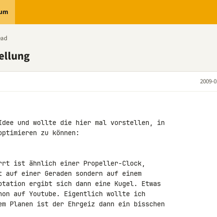
rum
ead
ellung
2009-0
Idee und wollte die hier mal vorstellen, in 

ptimieren zu können:

rrt ist ähnlich einer Propeller-Clock, 

t auf einer Geraden sondern auf einem 

otation ergibt sich dann eine Kugel. Etwas 

hon auf Youtube. Eigentlich wollte ich 

em Planen ist der Ehrgeiz dann ein bisschen 
