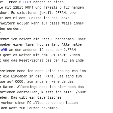
ut. Immer 5 
LED
le mit 12Bit PWM) und jeweils 5 TLC hängen 

cher. Es existieren jeweils 2FRAMs pro 

0° des Bildes. Sollte ich das Ganze 

rweitern wollen kann auf diese Weise immer 

en werden.

.

ermutlich reicht ein Mega8 übernehmen. Über 

hgeber einen Timer hochzählen. Alle halbe 

 
AVR
 an den anderen IC dass der 2.FRAM 

n geht es weiter mit dem SPI Takt. Zudem 

t und das Reset-Signal das der TLC am Ende 

ezeichen habe ich noch keine Ahnung was ich 

t die Eingaben in die FRAMs. Das sind zum 

sse auf 0000, zum anderen wäre da das 

n Daten. Allerdings habe ich hier noch das 

mationen darstellen, müsste ich alle 1/50Hz 

aden. Das gibt ein Gigantisches 

 vorher einen PC alles berechnen lassen 

den Rest zum Laufen bekommen.
