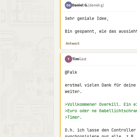
Daniel G.
(daniel-g)
DG
Sehr geniale Idee,

Bin gespannt, wie das aussieh
Antwort
Tim
Gast
T
@Falk

erstmal vielen Dank für deine
weiter.

>Vollkommener Overkill. Ein e
>Euro oder ne Gabellichtschra
>Timer.
D.h. ich lasse den Controller
synchronisiere nur alle, z.B.