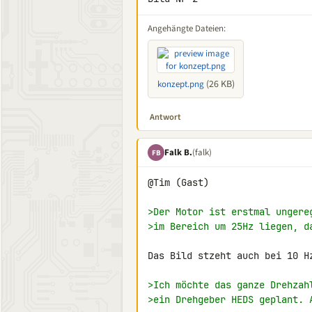
Angehängte Dateien:
(26 KB)
konzept.png
Antwort
Falk B.
(falk)
FB
@Tim (Gast)

>Der Motor ist erstmal ungere
>im Bereich um 25Hz liegen, d
Das Bild stzeht auch bei 10 H
>Ich möchte das ganze Drehzah
>ein Drehgeber HEDS geplant. 