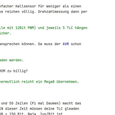
nfacher Hallsensor für weniger als einen 

ke reichen völlig. Drehzahlmessung dann per 

lle mit 12Bit PWM) und jeweils 5 TLC hängen
icher.
ansprechen können. Da muss der 
AVR
 schon 

aden werden.
OM zu billig?

vermutlich reicht ein Mega8 übernehmen.
 und 50 Zeilen (Pi mal Daumen) macht das 

IN dieser Zeit müssen deine TLC gleaden 

GB = 150 Bit. Naja, 1us/Bit ist 
