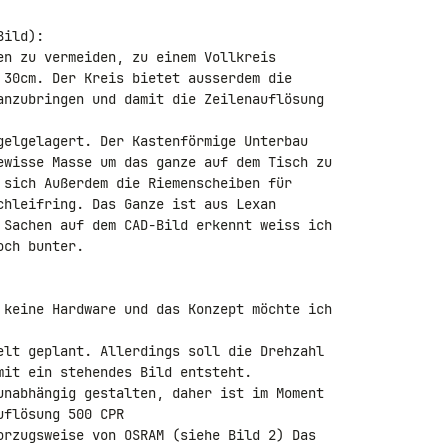
ild):

en zu vermeiden, zu einem Vollkreis 

 30cm. Der Kreis bietet ausserdem die 

anzubringen und damit die Zeilenauflösung 

gelgelagert. Der Kastenförmige Unterbau 

ewisse Masse um das ganze auf dem Tisch zu 

 sich Außerdem die Riemenscheiben für 

chleifring. Das Ganze ist aus Lexan 

 Sachen auf dem CAD-Bild erkennt weiss ich 

ch bunter.

 keine Hardware und das Konzept möchte ich 

elt geplant. Allerdings soll die Drehzahl 

mit ein stehendes Bild entsteht.

unabhängig gestalten, daher ist im Moment 

flösung 500 CPR

orzugsweise von OSRAM (siehe Bild 2) Das 
