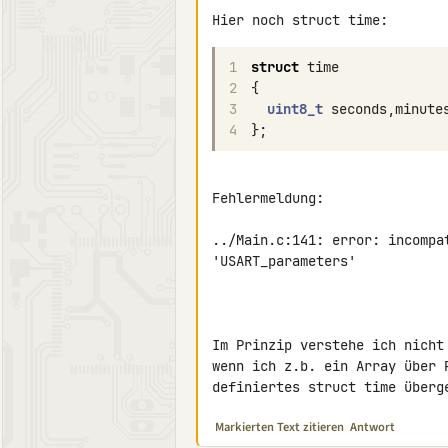
Hier noch struct time:
1
struct
time
2
{
3
uint8_t
seconds
,
minute
4
};
Fehlermeldung:

../Main.c:141: error: incompat
'USART_parameters'

Im Prinzip verstehe ich nicht
wenn ich z.b. ein Array über 
definiertes struct time überg
Markierten Text zitieren
Antwort