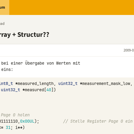
rum
ead
rray + Structur??
2009-0
 bei einer Übergabe von Werten mit 

int8_t
*
measured_length
,
uint32_t
*
measurement_mask_low
,
uint32_t
*
measured
[
40
])
 Page 0 holen
01111110
,
0x00UL
);
// Stelle Register Page 0 ein
<=
31
;
i
++
)