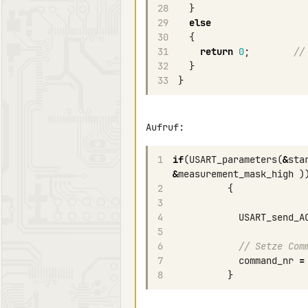
28
}
29
else
30
{
31
return
0
;
//
32
}
33
}
1
if
(
USART_parameters
(
&
sta
&
measurement_mask_high
)
2
{
3
4
USART_send_A
5
6
// Setze Com
7
command_nr
=
8
}