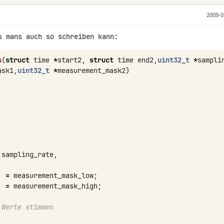
2009-0
s
(
struct
time
*
start2
,
struct
time
end2
,
uint32_t
*
sampli
ask1
,
uint32_t
*
measurement_mask2
)
sampling_rate
,
=
measurement_mask_low
;
=
measurement_mask_high
;
 Werte stimmen