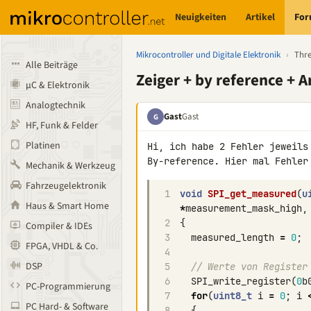
Neuigkeiten
Artikel
Fo
Mikrocontroller und Digitale Elektronik
›
Thr
Alle Beiträge
Zeiger + by reference + A
µC & Elektronik
Analogtechnik
Gast
Gast
G
HF, Funk & Felder
Platinen
Hi, ich habe 2 Fehler jeweils
Mechanik & Werkzeug
Fahrzeugelektronik
1
void
SPI_get_measured
(
u
Haus & Smart Home
*
measurement_mask_high
,
2
{
Compiler & IDEs
3
measured_length
=
0
;
FPGA, VHDL & Co.
4
DSP
5
// Werte von Register
6
SPI_write_register
(
0
b
PC-Programmierung
7
for
(
uint8_t
i
=
0
;
i
PC Hard- & Software
8
{