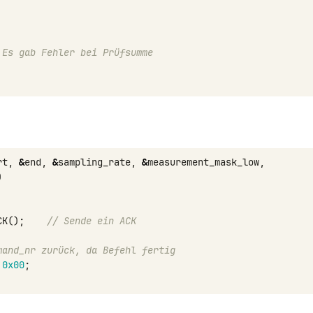
 Es gab Fehler bei Prüfsumme
rt
,
&
end
,
&
sampling_rate
,
&
measurement_mask_low
,
)
CK
();
// Sende ein ACK
mand_nr zurück, da Befehl fertig
0x00
;