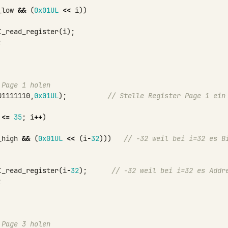
_low
&&
(
0x01UL
<<
i
))
I_read_register
(
i
);
;
 Page 1 holen
01111110
,
0x01UL
);
// Stelle Register Page 1 ein
<=
35
;
i
++
)
_high
&&
(
0x01UL
<<
(
i
-
32
)))
// -32 weil bei i=32 es Bi
I_read_register
(
i
-
32
);
// -32 weil bei i=32 es Addr
;
 Page 3 holen