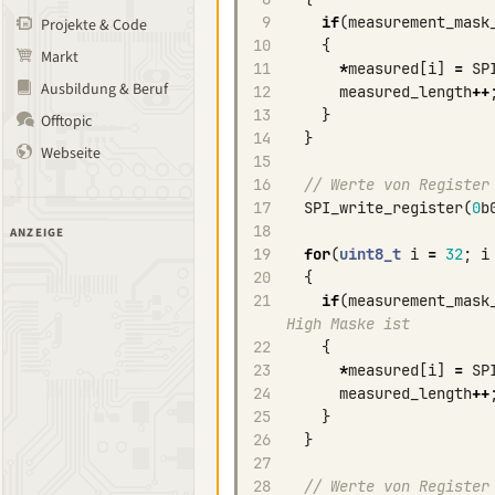
9
if
(
measurement_mask
Projekte & Code
10
{
Markt
11
*
measured
[
i
]
=
SP
Ausbildung & Beruf
12
measured_length
++
13
}
Offtopic
14
}
Webseite
15
16
// Werte von Register
17
SPI_write_register
(
0
b
18
ANZEIGE
19
for
(
uint8_t
i
=
32
;
i
20
{
21
if
(
measurement_mask
High Maske ist
22
{
23
*
measured
[
i
]
=
SP
24
measured_length
++
25
}
26
}
27
28
// Werte von Register