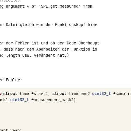
fezeile:

ng argument 4 of 'SPI_get_measured' from 

er Datei gleich wie der Funktionskopf hier 

er der Fehler ist und ob der Code überhaupt 

, dass nach dem Abarbeiten der Funktion in 

d_length usw. verändert hat.)

s
(
struct
time
*
start2
,
struct
time
end2
,
uint32_t
*
sampli
ask1
,
uint32_t
*
measurement_mask2
)
tart
.
year
;