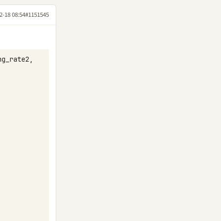
2-18 08:54
#1151545
ng_rate2
,