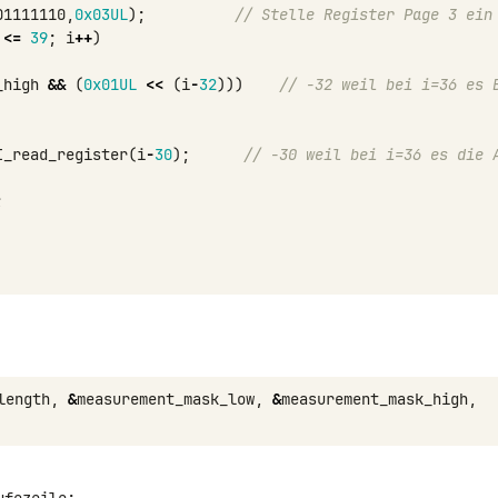
01111110
,
0x03UL
);
// Stelle Register Page 3 ein
<=
39
;
i
++
)
_high
&&
(
0x01UL
<<
(
i
-
32
)))
// -32 weil bei i=36 es B
I_read_register
(
i
-
30
);
// -30 weil bei i=36 es die A
;
length
,
&
measurement_mask_low
,
&
measurement_mask_high
,