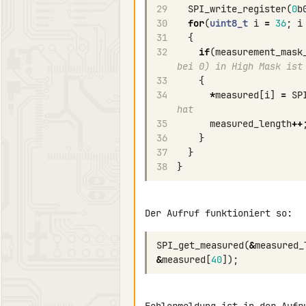
29
SPI_write_register
(
0
b
30
for
(
uint8_t
i
=
36
;
i
31
{
32
if
(
measurement_mask
bei 0) in High Mask ist
33
{
34
*
measured
[
i
]
=
SP
hat
35
measured_length
++
36
}
37
}
38
}
SPI_get_measured
(
&
measured_
&
measured
[
40
]);