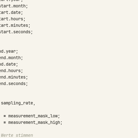
start
.
month
;
tart
.
date
;
tart
.
hours
;
tart
.
minutes
;
start
.
seconds
;
nd
.
year
;
end
.
month
;
nd
.
date
;
end
.
hours
;
end
.
minutes
;
end
.
seconds
;
sampling_rate
,
=
measurement_mask_low
;
=
measurement_mask_high
;
 Werte stimmen