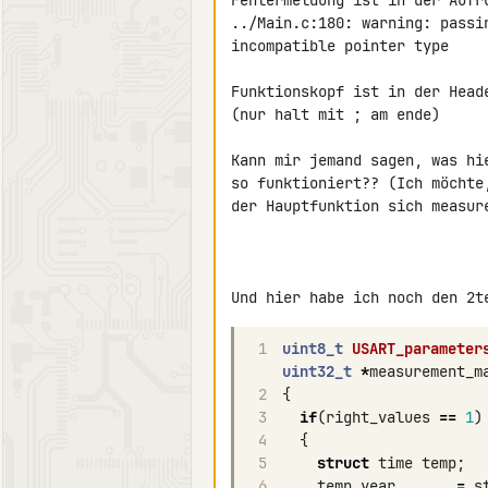
Fehlermeldung ist in der Aufru
../Main.c:180: warning: passi
incompatible pointer type

Funktionskopf ist in der Head
(nur halt mit ; am ende)

Kann mir jemand sagen, was hi
so funktioniert?? (Ich möchte
der Hauptfunktion sich measure
1
uint8_t
USART_parameter
uint32_t
*
measurement_m
2
{
3
if
(
right_values
==
1
)
4
{
5
struct
time
temp
;
6
temp
.
year
=
s