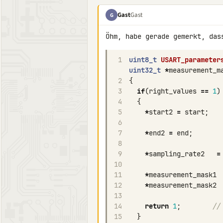
Gast
Gast
G
1
uint8_t
USART_parameter
uint32_t
*
measurement_m
2
{
3
if
(
right_values
==
1
)
4
{
5
*
start2
=
start
;
6
7
*
end2
=
end
;
8
9
*
sampling_rate2
=
10
11
*
measurement_mask1
12
*
measurement_mask2
13
14
return
1
;
//
15
}