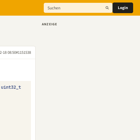
Login
ANZEIGE
2-18 08:50
#1151538
uint32_t