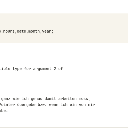
s
,
hours
,
date
,
month
,
year
;
ible type for argument 2 of 

 ganz wie ich genau damit arbeiten muss, 

Pointer übergebe bzw. wenn ich ein von mir 

ebe.