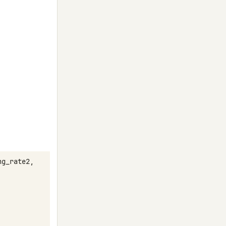
ng_rate2
,