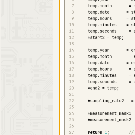
7
temp
.
month
=
8
temp
.
date
=
s
9
temp
.
hours
=
s
10
temp
.
minutes
=
s
11
temp
.
seconds
=
12
*
start2
=
temp
;
13
14
temp
.
year
=
e
15
temp
.
month
=
16
temp
.
date
=
e
17
temp
.
hours
=
18
temp
.
minutes
=
19
temp
.
seconds
=
20
*
end2
=
temp
;
21
22
*
sampling_rate2
=
23
24
*
measurement_mask1
25
*
measurement_mask2
26
27
return
1
;
//