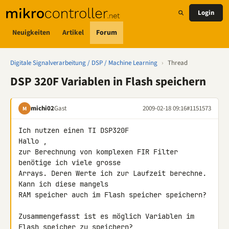
Login
Neuigkeiten
Artikel
Forum
Digitale Signalverarbeitung / DSP / Machine Learning
›
Thread
DSP 320F Variablen in Flash speichern
michi02
Gast
2009-02-18 09:16
#1151573
M
Ich nutzen einen TI DSP320F

Hallo ,

zur Berechnung von komplexen FIR Filter 
benötige ich viele grosse 

Arrays. Deren Werte ich zur Laufzeit berechne. 
Kann ich diese mangels 

RAM speicher auch im Flash speicher speichern?

Zusammengefasst ist es möglich Variablen im 
Flash speicher zu speichern?
