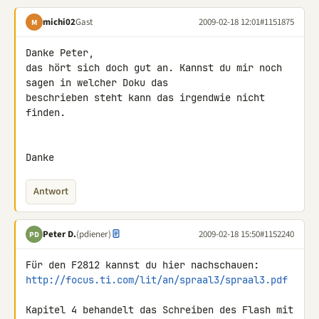
michi02
Gast
2009-02-18 12:01
#1151875
M
Danke Peter,

das hört sich doch gut an. Kannst du mir noch 
sagen in welcher Doku das 

beschrieben steht kann das irgendwie nicht 
finden.

Danke
Antwort
Peter D.
(pdiener)
2009-02-18 15:50
#1152240
PD
http://focus.ti.com/lit/an/spraal3/spraal3.pdf
Kapitel 4 behandelt das Schreiben des Flash mit 