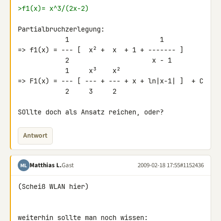
>f1(x)= x^3/(2x-2)
Partialbruchzerlegung:

            1                       1

=> f1(x) = --- [  x² +  x  + 1 + ------- ]

            2                     x - 1

            1     x³    x²

=> F1(x) = --- [ --- + --- + x + ln|x-1| ]  + C

            2     3     2

SOllte doch als Ansatz reichen, oder?
Antwort
Matthias L.
Gast
2009-02-18 17:55
#1152436
ML
(Scheiß WLAN hier)

weiterhin sollte man noch wissen:
