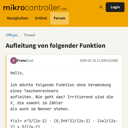
Login
Neuigkeiten
Artikel
Forum
Offtopic
›
Thread
Aufleitung von folgender Funktion
Franz
Gast
2009-02-18 11:30
#1151805
F
Hallo,

ich möchte folgende Funktion ohne Verwendung 
eines Taschenrechners 

aufleiten. Wie geht das? Irritierend sind die 
X, die sowohl im Zähler 

als auch im Nenner stehen.

f(x)= x^3/(2x-2) - (0,5*X^2)/(2x-2) - (4x)/(2x-
2) + 5/(2x-2)
