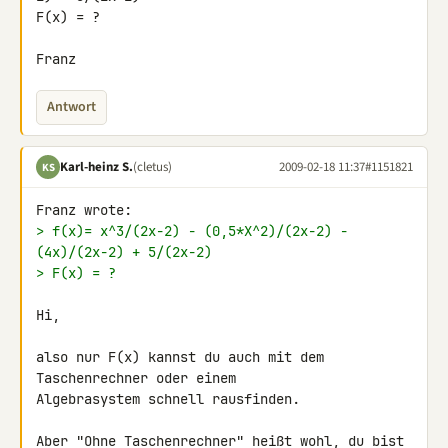
F(x) = ?

Franz
Antwort
Karl-heinz S.
(cletus)
2009-02-18 11:37
#1151821
KS
> f(x)= x^3/(2x-2) - (0,5*X^2)/(2x-2) - 
(4x)/(2x-2) + 5/(2x-2)
> F(x) = ?
Hi,

also nur F(x) kannst du auch mit dem 
Taschenrechner oder einem 

Algebrasystem schnell rausfinden.

Aber "Ohne Taschenrechner" heißt wohl, du bist 