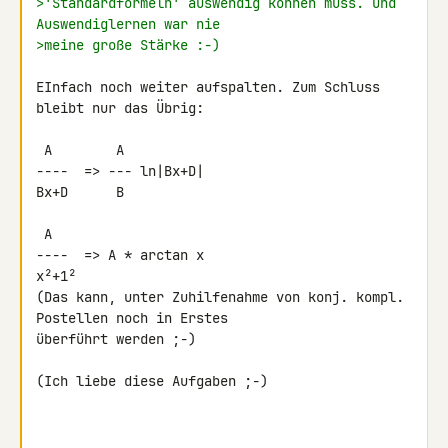
>'Standardformeln' auswendig können muss. Und 
Auswendiglernen war nie
>meine große Stärke :-)
EInfach noch weiter aufspalten. Zum Schluss 
bleibt nur das Übrig:

 A        A

----  => --- ln|Bx+D|

Bx+D      B

 A

----  => A * arctan x

x²+1²

(Das kann, unter Zuhilfenahme von konj. kompl. 
Postellen noch in Erstes 

überführt werden ;-)

(Ich liebe diese Aufgaben ;-)
