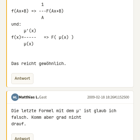
            1

f(Ax+B) => ---F(Ax+B)

            A

und:

     µ'(x)

f(x)=-----   => F( µ(x) )

     µ(x)

Das reicht gewöhnlich.
Antwort
Matthias L.
Gast
2009-02-18 18:26
#1152500
ML
Die letzte Formel mit dem µ' ist glaub ich 
falsch. Komm aber grad nicht 

drauf.
Antwort