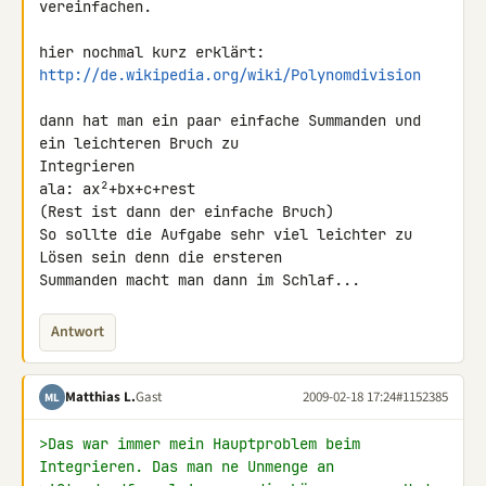
vereinfachen.

http://de.wikipedia.org/wiki/Polynomdivision
dann hat man ein paar einfache Summanden und 
ein leichteren Bruch zu 

Integrieren

ala: ax²+bx+c+rest

(Rest ist dann der einfache Bruch)

So sollte die Aufgabe sehr viel leichter zu 
Lösen sein denn die ersteren 

Summanden macht man dann im Schlaf...
Antwort
Matthias L.
Gast
2009-02-18 17:24
#1152385
ML
>Das war immer mein Hauptproblem beim 
Integrieren. Das man ne Unmenge an