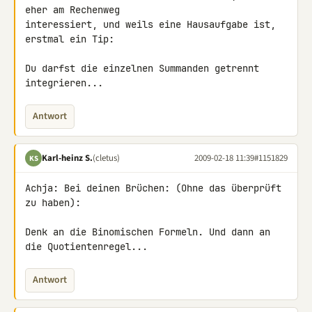
eher am Rechenweg 

interessiert, und weils eine Hausaufgabe ist, 
erstmal ein Tip:

Du darfst die einzelnen Summanden getrennt 
integrieren...
Antwort
Karl-heinz S.
(cletus)
2009-02-18 11:39
#1151829
KS
Achja: Bei deinen Brüchen: (Ohne das überprüft 
zu haben):

Denk an die Binomischen Formeln. Und dann an 
die Quotientenregel...
Antwort