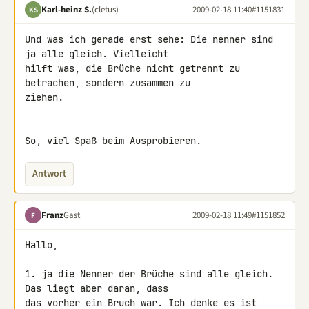
Karl-heinz S.
(cletus)
2009-02-18 11:40
#1151831
KS
Und was ich gerade erst sehe: Die nenner sind 
ja alle gleich. Vielleicht 

hilft was, die Brüche nicht getrennt zu 
betrachen, sondern zusammen zu 

ziehen.

So, viel Spaß beim Ausprobieren.
Antwort
Franz
Gast
2009-02-18 11:49
#1151852
F
Hallo,

1. ja die Nenner der Brüche sind alle gleich. 
Das liegt aber daran, dass 

das vorher ein Bruch war. Ich denke es ist 