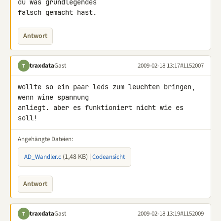
du was grundlegendes 

falsch gemacht hast.
Antwort
traxdata
Gast
2009-02-18 13:17
#1152007
T
wollte so ein paar leds zum leuchten bringen, 
wenn wine spannung 

anliegt. aber es funktioniert nicht wie es 
soll!
Angehängte Dateien:
(1,48 KB) |
AD_Wandler.c
Codeansicht
Antwort
traxdata
Gast
2009-02-18 13:19
#1152009
T