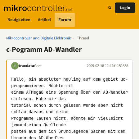
Login
Neuigkeiten
Artikel
Forum
Mikrocontroller und Digitale Elektronik
›
Thread
c-Pogramm AD-Wandler
traxdata
Gast
2009-02-18 11:42
#1151838
T
Hallo, bin absoluter neuling auf dem gebiet µc-
programmieren. Möchte mit 

einem ATMega8 eine Spannung über den AD-Wandler 
einlesen. Habe mir das 

tutorial schon durch gelesen werde aber nicht 
schlau daraus und meine 

Programme laufen nicht. Könnte mir vielleicht 
jemand einen Quellcode 

posten aus dem ich Grundlegende Sachen mit dem 
Umgang des AD-Wandles 
