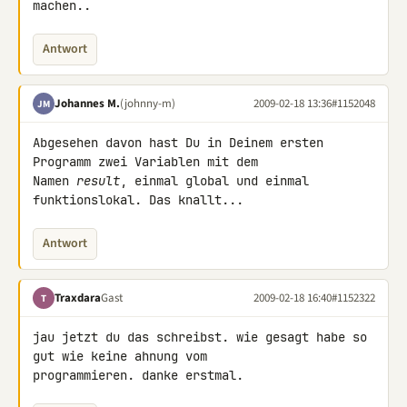
machen..
Antwort
Johannes M.
(johnny-m)
2009-02-18 13:36
#1152048
JM
Abgesehen davon hast Du in Deinem ersten 
Programm zwei Variablen mit dem 

Namen 
result
, einmal global und einmal 
funktionslokal. Das knallt...
Antwort
Traxdara
Gast
2009-02-18 16:40
#1152322
T
jau jetzt du das schreibst. wie gesagt habe so 
gut wie keine ahnung vom 

programmieren. danke erstmal.