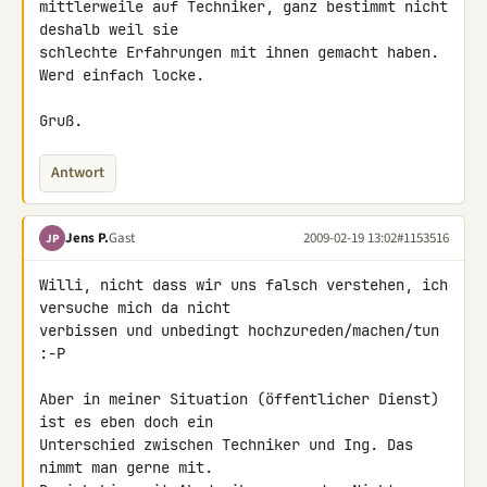
mittlerweile auf Techniker, ganz bestimmt nicht 
deshalb weil sie 

schlechte Erfahrungen mit ihnen gemacht haben.

Werd einfach locke.

Gruß.
Antwort
Jens P.
Gast
2009-02-19 13:02
#1153516
JP
Willi, nicht dass wir uns falsch verstehen, ich 
versuche mich da nicht 

verbissen und unbedingt hochzureden/machen/tun 
:-P

Aber in meiner Situation (öffentlicher Dienst) 
ist es eben doch ein 

Unterschied zwischen Techniker und Ing. Das 
nimmt man gerne mit.
