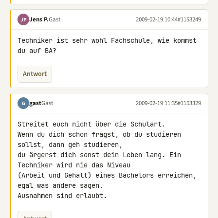
Jens P.
Gast
2009-02-19 10:44
#1153249
JP
Techniker ist sehr wohl Fachschule, wie kommst 
du auf BA?
Antwort
gast
Gast
2009-02-19 11:35
#1153329
G
Streitet euch nicht über die Schulart.

Wenn du dich schon fragst, ob du studieren 
sollst, dann geh studieren, 

du ärgerst dich sonst dein Leben lang. Ein 
Techniker wird nie das Niveau 

(Arbeit und Gehalt) eines Bachelors erreichen, 
egal was andere sagen. 

Ausnahmen sind erlaubt.