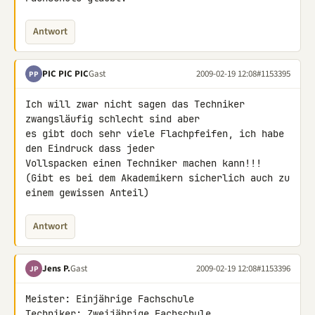
Antwort
PIC PIC PIC
Gast
2009-02-19 12:08
#1153395
PP
Ich will zwar nicht sagen das Techniker 
zwangsläufig schlecht sind aber 

es gibt doch sehr viele Flachpfeifen, ich habe 
den Eindruck dass jeder 

Vollspacken einen Techniker machen kann!!!

(Gibt es bei dem Akademikern sicherlich auch zu 
einem gewissen Anteil)
Antwort
Jens P.
Gast
2009-02-19 12:08
#1153396
JP
Meister: Einjährige Fachschule

Techniker: Zweijährige Fachschule
