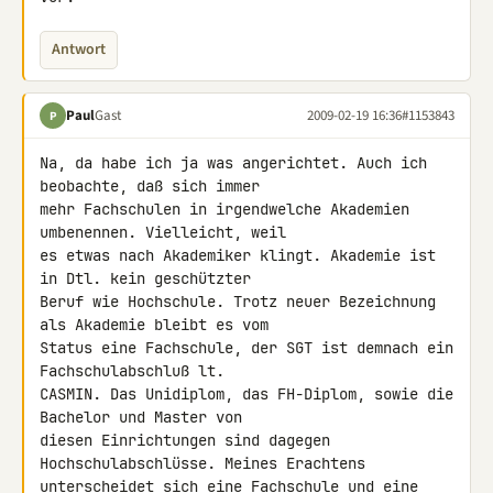
Antwort
Paul
Gast
2009-02-19 16:36
#1153843
P
Na, da habe ich ja was angerichtet. Auch ich 
beobachte, daß sich immer 

mehr Fachschulen in irgendwelche Akademien 
umbenennen. Vielleicht, weil 

es etwas nach Akademiker klingt. Akademie ist 
in Dtl. kein geschützter 

Beruf wie Hochschule. Trotz neuer Bezeichnung 
als Akademie bleibt es vom 

Status eine Fachschule, der SGT ist demnach ein 
Fachschulabschluß lt. 

CASMIN. Das Unidiplom, das FH-Diplom, sowie die 
Bachelor und Master von 

diesen Einrichtungen sind dagegen 
Hochschulabschlüsse. Meines Erachtens 

unterscheidet sich eine Fachschule und eine 