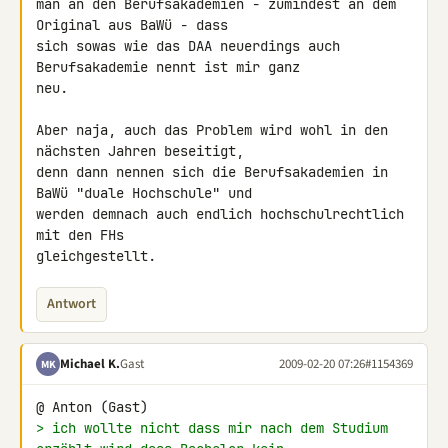
man an den Berufsakademien - zumindest an dem 
Original aus BaWü - dass 

sich sowas wie das DAA neuerdings auch 
Berufsakademie nennt ist mir ganz 

neu.

Aber naja, auch das Problem wird wohl in den 
nächsten Jahren beseitigt, 

denn dann nennen sich die Berufsakademien in 
BaWü "duale Hochschule" und 

werden demnach auch endlich hochschulrechtlich 
mit den FHs 

gleichgestellt.
Antwort
Michael K.
Gast
2009-02-20 07:26
#1154369
MK
> ich wollte nicht dass mir nach dem Studium 