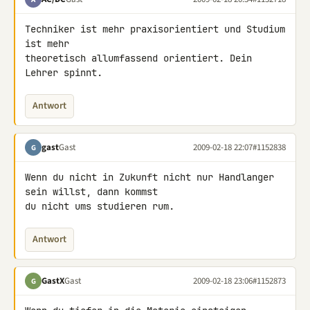
Techniker ist mehr praxisorientiert und Studium 
ist mehr

theoretisch allumfassend orientiert. Dein 
Lehrer spinnt.
Antwort
gast
Gast
2009-02-18 22:07
#1152838
G
Wenn du nicht in Zukunft nicht nur Handlanger 
sein willst, dann kommst 

du nicht ums studieren rum.
Antwort
GastX
Gast
2009-02-18 23:06
#1152873
G