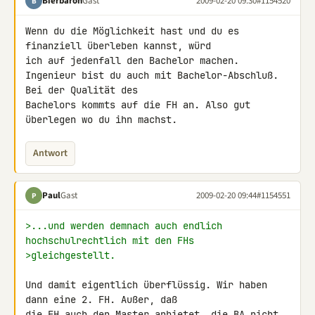
Bierbaron
Gast
2009-02-20 09:30
#1154520
B
Wenn du die Möglichkeit hast und du es 
finanziell überleben kannst, würd 

ich auf jedenfall den Bachelor machen.

Ingenieur bist du auch mit Bachelor-Abschluß. 
Bei der Qualität des 

Bachelors kommts auf die FH an. Also gut 
überlegen wo du ihn machst.
Antwort
Paul
Gast
2009-02-20 09:44
#1154551
P
>...und werden demnach auch endlich 
hochschulrechtlich mit den FHs
>gleichgestellt.
Und damit eigentlich überflüssig. Wir haben 
dann eine 2. FH. Außer, daß 

die FH auch den Master anbietet, die BA nicht.
