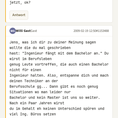
jetzt, ok?
Antwort
Willi Gast
Gast
2009-02-19 12:50
#1153488
WG
Jens, was ich dir zu deiner Meinung sagen 
wollte die du mal geschrieben 

hast: "Ingenieur fängt mit dem Bachelor an." Du 
wirst im Berufsleben 

genug Leute vortreffen, die auch einen Bachelor 
nicht für einen 

Ingenieur halten. Also, entspanne dich und mach 
deinen Techniker an der 

Berufsschule gg... Dann gibt es noch genug 
Situationen wo man leider nur 

Bachelor und kein Master ist uns so weiter. 
Nach ein Paar Jahren wirst 

du im Gehalt eh keinen Unterschied spüren und 
viel Ing. Büros setzen 
