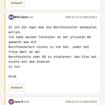
Antwort
Willi Gast
Gast
2009-02-19 12:16
#1153413
WG
Es ist mir egal was die Berufsschuler behaupten 
wollen.

Ich habe meinen Techniker an der privaten BA 
gemacht was mit 

Berufsschulern nichts zu tun hat. Jeder hat 
freie Wahl an der 

Berufsschule oder BA zu studieren: das Eine hat 
nichts mit dem Anderen 

zu tun.

Gruß.
Antwort
Jens P.
Gast
2009-02-19 12:28
#1153433
JP