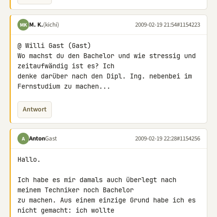
M. K.
(kichi)
2009-02-19 21:54
#1154223
MK
@ Willi Gast (Gast)

Wo machst du den Bachelor und wie stressig und 
zeitaufwändig ist es? Ich 

denke darüber nach den Dipl. Ing. nebenbei im 
Fernstudium zu machen...
Antwort
Anton
Gast
2009-02-19 22:28
#1154256
A
Hallo.

Ich habe es mir damals auch überlegt nach 
meinem Techniker noch Bachelor 

zu machen. Aus einem einzige Grund habe ich es 
nicht gemacht: ich wollte 
