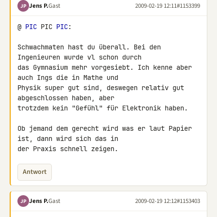
Jens P.
Gast
2009-02-19 12:11
#1153399
JP
@ 
PIC
 PIC 
PIC
:

Schwachmaten hast du überall. Bei den 
Ingenieuren wurde vl schon durch 

das Gymnasium mehr vorgesiebt. Ich kenne aber 
auch Ings die in Mathe und 

Physik super gut sind, deswegen relativ gut 
abgeschlossen haben, aber 

trotzdem kein "Gefühl" für Elektronik haben.

Ob jemand dem gerecht wird was er laut Papier 
ist, dann wird sich das in 

der Praxis schnell zeigen.
Antwort
Jens P.
Gast
2009-02-19 12:12
#1153403
JP