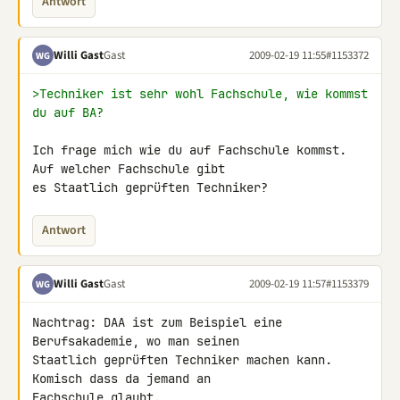
Antwort
Willi Gast
Gast
2009-02-19 11:55
#1153372
WG
>Techniker ist sehr wohl Fachschule, wie kommst 
du auf BA?
Ich frage mich wie du auf Fachschule kommst. 
Auf welcher Fachschule gibt 

es Staatlich geprüften Techniker?
Antwort
Willi Gast
Gast
2009-02-19 11:57
#1153379
WG
Nachtrag: DAA ist zum Beispiel eine 
Berufsakademie, wo man seinen 

Staatlich geprüften Techniker machen kann. 
Komisch dass da jemand an 

Fachschule glaubt.