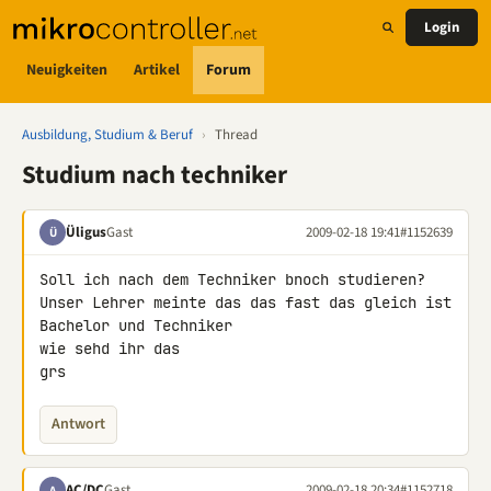
Login
Neuigkeiten
Artikel
Forum
Ausbildung, Studium & Beruf
›
Thread
Studium nach techniker
Üligus
Gast
2009-02-18 19:41
#1152639
Ü
Soll ich nach dem Techniker bnoch studieren?

Unser Lehrer meinte das das fast das gleich ist 
Bachelor und Techniker

wie sehd ihr das

grs
Antwort
AC/DC
Gast
2009-02-18 20:34
#1152718
A