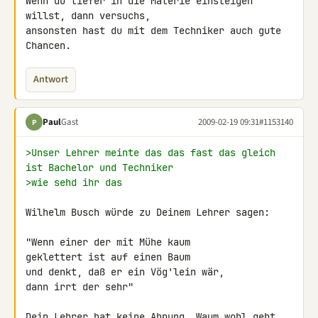
Wenn du tiefer in die Materie einsteigen 
willst, dann versuchs, 

ansonsten hast du mit dem Techniker auch gute 
Chancen.
Antwort
Paul
Gast
2009-02-19 09:31
#1153140
P
>Unser Lehrer meinte das das fast das gleich 
ist Bachelor und Techniker
>wie sehd ihr das
Wilhelm Busch würde zu Deinem Lehrer sagen:

"Wenn einer der mit Mühe kaum

geklettert ist auf einen Baum

und denkt, daß er ein Vög'lein wär,

dann irrt der sehr"

Dein Lehrer hat keine Ahnung. Waum wohl geht 