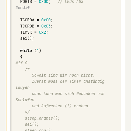
PORTB
=
0x00
;
// LEDs AUS
#endif
TCCR0A
=
0x00
;
TCCR0B
=
0x03
;
TIMSK
=
0x2
;
sei
();
while
(
1
)
{
#if 0
    /*
       Soweit sind wir noch nicht. 
       Zuerst muss der Timer anständig 
laufen
       dann kann man sich Gedanken ums 
Schlafen
       und Aufwecken (!) machen.
    */
    sleep_enable();
    sei();
    sleep_cpu();