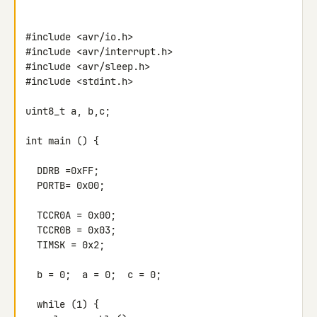
#include <avr/io.h>

#include <avr/interrupt.h>

#include <avr/sleep.h>

#include <stdint.h>

uint8_t a, b,c;

int main () {

  DDRB =0xFF;

  PORTB= 0x00;

  TCCR0A = 0x00;

  TCCR0B = 0x03;

  TIMSK = 0x2;

  b = 0;  a = 0;  c = 0;

  while (1) {
