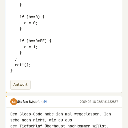
    }

    if (b==0) {

      c = 0;

    }

    if (b==0xFF) {

      c = 1;

    }

  }

  reti();

}
Antwort
Stefan B.
(stefan)
2009-02-18 22:54
#1152867
SB
Den Sleep-Code habe ich mal weggelassen. Ich 
sehe noch nicht, wie du aus 

dem Tiefschlaf überhaupt hochkommen willst.
