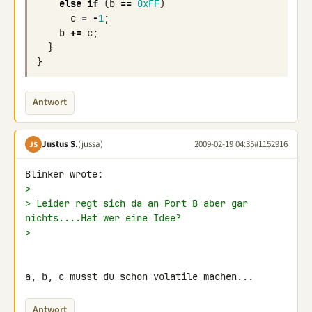
else
if
(
b
==
0xFF
)
c
=
-
1
;
b
+=
c
;
}
}
Antwort
Justus S.
(jussa)
2009-02-19 04:35
#1152916
JS
>
> Leider regt sich da an Port B aber gar 
nichts....Hat wer eine Idee?
>
a, b, c musst du schon volatile machen...
Antwort