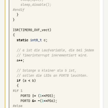
    sleep_disable();
#endif
}
}
ISR
(
TIMER0_OVF_vect
)
{
static
int8_t
c
;
// a ist die Laufvariable, die bei jedem 
// Timerinterrupt inkrementiert wird.
a
++
;
// Solange a kleiner als b ist, 
// sollen die LEDs an PORTB leuchten.
if
(
a
<
b
)
{
#if 1
PORTD
|=
(
1
<<
PD5
);
PORTD
&=
~
(
1
<<
PD6
);
#else