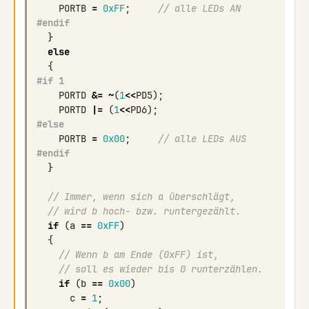
PORTB
=
0xFF
;
// alle LEDs AN
#endif
}
else
{
#if 1
PORTD
&=
~
(
1
<<
PD5
);
PORTD
|=
(
1
<<
PD6
);
#else
PORTB
=
0x00
;
// alle LEDs AUS
#endif
}
// Immer, wenn sich a überschlägt, 
// wird b hoch- bzw. runtergezählt.
if
(
a
==
0xFF
)
{
// Wenn b am Ende (0xFF) ist, 
// soll es wieder bis 0 runterzählen.
if
(
b
==
0x00
)
c
=
1
;