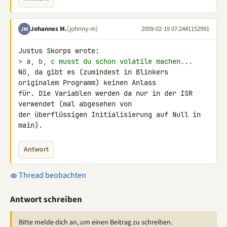
Johannes M.
(johnny-m)
2009-02-19 07:24
#1152991
JM
> a, b, c musst du schon volatile machen...
Nö, da gibt es (zumindest in Blinkers 
originalem Programm) keinen Anlass 

für. Die Variablen werden da nur in der ISR 
verwendet (mal abgesehen von 

der überflüssigen Initialisierung auf Null in 
main).
Antwort
Thread beobachten
Antwort schreiben
Bitte melde dich an, um einen Beitrag zu schreiben.