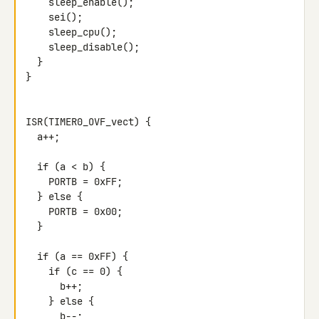
    sleep_enable();

    sei();

    sleep_cpu();

    sleep_disable();

  }

}

ISR(TIMER0_OVF_vect) {

  a++;

  if (a < b) {

    PORTB = 0xFF;

  } else {

    PORTB = 0x00;

  }

  if (a == 0xFF) {

    if (c == 0) {

      b++;

    } else {

      b--;
