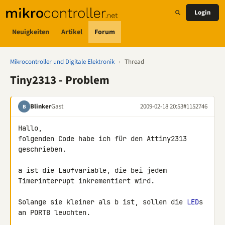
Login
Neuigkeiten
Artikel
Forum
Mikrocontroller und Digitale Elektronik
›
Thread
Tiny2313 - Problem
Blinker
Gast
2009-02-18 20:53
#1152746
B
Hallo,

folgenden Code habe ich für den Attiny2313 
geschrieben.

a ist die Laufvariable, die bei jedem 
Timerinterrupt inkrementiert wird.

Solange sie kleiner als b ist, sollen die 
LED
s 
an PORTB leuchten.
