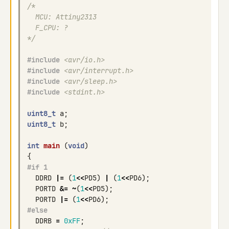
/*
  MCU: Attiny2313
  F_CPU: ?
*/
#include
<avr/io.h>
#include
<avr/interrupt.h>
#include
<avr/sleep.h>
#include
<stdint.h>
uint8_t
a
;
uint8_t
b
;
int
main
(
void
)
{
#if 1
DDRD
|=
(
1
<<
PD5
)
|
(
1
<<
PD6
);
PORTD
&=
~
(
1
<<
PD5
);
PORTD
|=
(
1
<<
PD6
);
#else
DDRB
=
0xFF
;