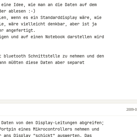
 eine Idee, wie man an die Daten auf dem 

er ablesen :-)

len, wenn es ein Standarddisplay wäre, wie 

le, wäre vielleicht denkbar, aber ist ja 

r angefertigt.

igen und auf einen Notebook darstellen wird 

t bluetooth Schnittstelle zu nehmen und den 

ann müßten diese Daten aber separat 

2009-0
 Daten von den Display-Leitungen abgreifen; 

Portpin eines Mikrocontrollers nehmen und 

r ans Display "schickt" auswerten. Das 
