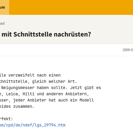
rum
ead
mit Schnittstelle nachrüsten?
2009-0
le verzweifelt nach einen 

chnittstelle, gleich welcher Art.

 Neigungsmesser haben sollte. Jetzt gibt es 

h, Leica, Hilti und anderen Anbietern, 

sser, jeder Anbieter hat auch ein Modell 

ides zusammen.

om/cpd/de/ndef/lgs_29794.htm