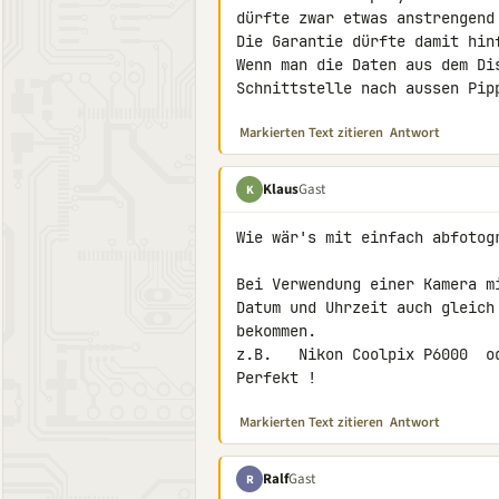
dürfte zwar etwas anstrengend 
Die Garantie dürfte damit hinf
Wenn man die Daten aus dem Di
Schnittstelle nach aussen Pip
Markierten Text zitieren
Antwort
Klaus
Gast
K
Wie wär's mit einfach abfotogr
Bei Verwendung einer Kamera m
Datum und Uhrzeit auch gleich
bekommen.

z.B.   Nikon Coolpix P6000  od
Perfekt !
Markierten Text zitieren
Antwort
Ralf
Gast
R