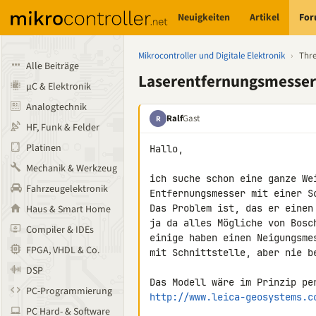
Neuigkeiten
Artikel
Fo
Mikrocontroller und Digitale Elektronik
›
Thr
Alle Beiträge
Laserentfernungsmesser 
µC & Elektronik
Analogtechnik
Ralf
Gast
R
HF, Funk & Felder
Platinen
Hallo,

Mechanik & Werkzeug
ich suche schon eine ganze Wei
Fahrzeugelektronik
Entfernungsmesser mit einer S
Das Problem ist, das er einen
Haus & Smart Home
ja da alles Mögliche von Bosc
Compiler & IDEs
einige haben einen Neigungsme
FPGA, VHDL & Co.
mit Schnittstelle, aber nie be
DSP
PC-Programmierung
http://www.leica-geosystems.c
PC Hard- & Software