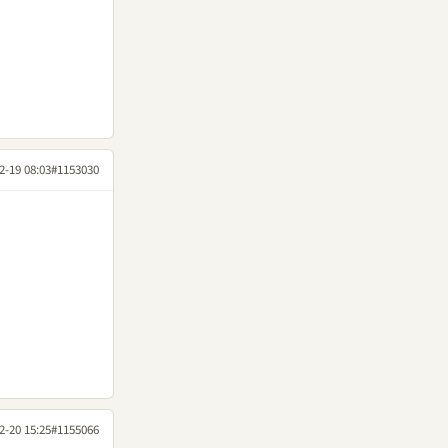
2-19 08:03
#1153030
2-20 15:25
#1155066