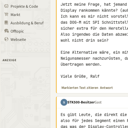
Jetzt meine Frage, hat jemand
Projekte & Code
Display rankommen kännte? (auß
Markt
Ich kann es mir nicht vorstel
das DOG-M mit SPI Schnittstel
Ausbildung & Beruf
sicher extra für den Herstelle
Offtopic
Also irgendwo die Daten abzwe
Webseite
wohl nicht drin sein?

Eine Alternative wäre, ein mi
Neigunsmesser nachzurüsten, d
ANZEIGE
übertragen werden.

Viele Grüße, Ralf
Markierten Text zitieren
Antwort
STK500-Besitzer
Gast
S
Es gibt Leute, die direkt die
also für jedes Segment einen 
das was der Display-Controlle