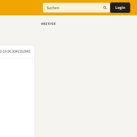
Login
ANZEIGE
2-19 06:30
#1152943