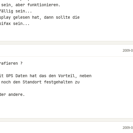
sein, aber funktionieren.

ällig sein...

splay gelesen hat, dann sollte die 

pifax sein...
2009-0
afieren ?

it GPS Daten hat das den Vorteil, neben 

 noch den Standort festgehalten zu 

er andere.

2009-0