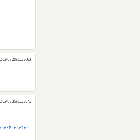
2-19 08:29
#1153063
2-19 08:35
#1153071
gen/Bachelor