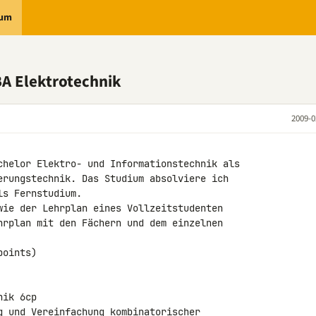
rum
BA Elektrotechnik
2009-0
chelor Elektro- und Informationstechnik als 

erungstechnik. Das Studium absolviere ich 

s Fernstudium.

wie der Lehrplan eines Vollzeitstudenten 

hrplan mit den Fächern und dem einzelnen 

oints)

ik 6cp

g und Vereinfachung kombinatorischer 
