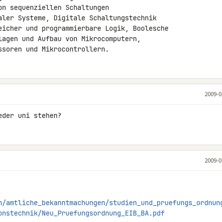
n sequenziellen Schaltungen 

aler Systeme, Digitale Schaltungstechnik 

eicher und programmierbare Logik, Boolesche 

lagen und Aufbau von Mikrocomputern, 

ssoren und Mikrocontrollern.
2009-0
eder uni stehen?
2009-0
n/amtliche_bekanntmachungen/studien_und_pruefungs_ordnun
onstechnik/Neu_Pruefungsordnung_EIB_BA.pdf