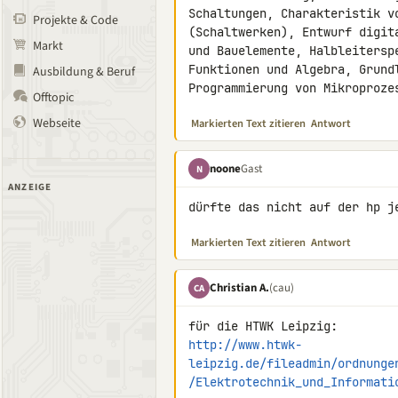
Schaltungen, Charakteristik vo
Projekte & Code
(Schaltwerken), Entwurf digit
Markt
und Bauelemente, Halbleitersp
Funktionen und Algebra, Grund
Ausbildung & Beruf
Programmierung von Mikroproze
Offtopic
Webseite
Markierten Text zitieren
Antwort
noone
Gast
N
ANZEIGE
dürfte das nicht auf der hp j
Markierten Text zitieren
Antwort
Christian A.
(cau)
CA
http://www.htwk-
leipzig.de/fileadmin/ordnunge
/Elektrotechnik_und_Informati