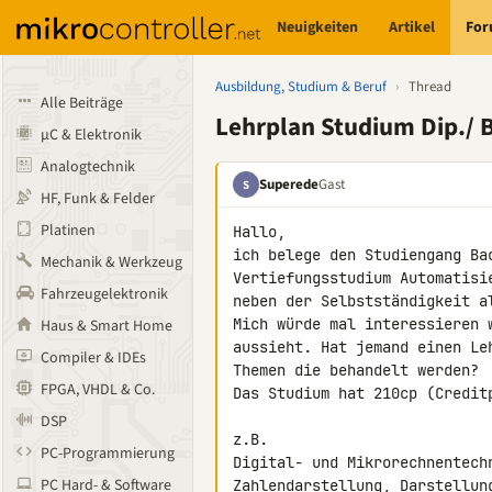
Neuigkeiten
Artikel
Fo
Ausbildung, Studium & Beruf
›
Thread
Alle Beiträge
Lehrplan Studium Dip./ 
µC & Elektronik
Analogtechnik
Superede
Gast
S
HF, Funk & Felder
Platinen
Hallo,

ich belege den Studiengang Ba
Mechanik & Werkzeug
Vertiefungsstudium Automatisi
Fahrzeugelektronik
neben der Selbstständigkeit al
Mich würde mal interessieren 
Haus & Smart Home
aussieht. Hat jemand einen Le
Compiler & IDEs
Themen die behandelt werden?

FPGA, VHDL & Co.
Das Studium hat 210cp (Creditp
DSP
z.B.

PC-Programmierung
Digital- und Mikrorechnentechn
PC Hard- & Software
Zahlendarstellung, Darstellun