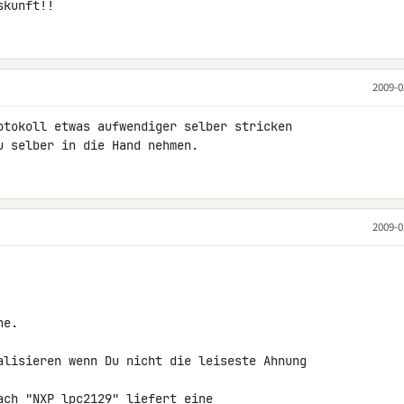
skunft!!
2009-0
otokoll etwas aufwendiger selber stricken 

u selber in die Hand nehmen.
2009-0
e.

alisieren wenn Du nicht die leiseste Ahnung 

ach "NXP lpc2129" liefert eine 
