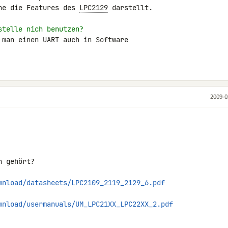
he die Features des 
LPC2129
 darstellt.

stelle nich benutzen?
 man einen UART auch in Software 

2009-0
 gehört?

wnload/datasheets/LPC2109_2119_2129_6.pdf
wnload/usermanuals/UM_LPC21XX_LPC22XX_2.pdf