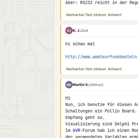
Aber: RS232 reicht in der Reg
Markierten Text zitieren
Antwort
K. J.
Gast
KJ
hi schau mal

http://www.amateurfunkbasteln
Markierten Text zitieren
Antwort
Martin V.
(oldmax)
MV
Hi

Nun, ich benutze für diesen A
Schaltungen ein Pollin Board.
Empfang geht so.

Visualisierung sind Delphi Pr
Im 
AVR
-Forum hab ich einen Mo
der verwendeten Variablen erm