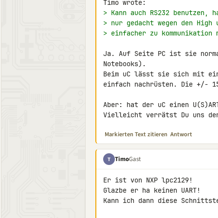
> Kann auch RS232 benutzen, h
> nur gedacht wegen den High 
> einfacher zu kommunikation 
Ja. Auf Seite PC ist sie norm
Notebooks).

Beim uC lässt sie sich mit ei
einfach nachrüsten. Die +/- 1
Aber: hat der uC einen U(S)ART
Vielleicht verrätst Du uns de
Markierten Text zitieren
Antwort
Timo
Gast
T
Er ist von NXP lpc2129!

Glazbe er ha keinen UART!

Kann ich dann diese Schnittste