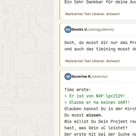
Bin Sehr Dankbar für deine Au
Markierten Text zitieren
Antwort
Dennis U.
(atmegadennis)
DU
Doch, du musst dir nur das Pr
und auch das timining musst d
Markierten Text zitieren
Antwort
Severino R.
(severino)
SR
> Er ist von NXP lpc2129!
> Glazbe er ha keinen UART!
Glauben kannst Du in der Kirch
Du musst 
wissen
.

Wie willst Du Dein Projekt re
hast, was Dein uC leistet?

Der erste Hit bei der Suche n