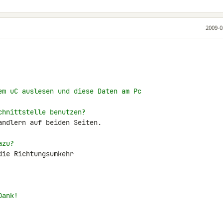
2009-0
em uC auslesen und diese Daten am Pc
chnittstelle benutzen?
ndlern auf beiden Seiten.

azu?
ie Richtungsumkehr

Dank!