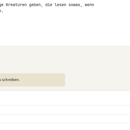
ge Kreaturen geben, die lesen sowas, wenn 

.

u schreiben.