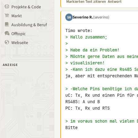
Markierten Text zitieren
Antwort
Projekte & Code
Markt
Severino R.
(severino)
SR
Ausbildung & Beruf
Offtopic
> Hallo zusammen;
Webseite
>
> Habe da ein Problem!
> Möchte gerne Daten aus mein
> visualisieren!
ANZEIGE
> -Kann ich dazu eine Rs485 S
ja, aber mit entsprechenden Wa
> -Welche Pins benötige ich d
uC: Tx, Rx und einen Pin für d
RS485: A und B

PC: Tx, Rx und RTS

> im voraus schon mal vielen 
Bitte
