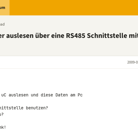
rum
ead
r auslesen über eine RS485 Schnittstelle mi
2009-0
 uC auslesen und diese Daten am Pc 

ittstelle benutzen?

?

nk!