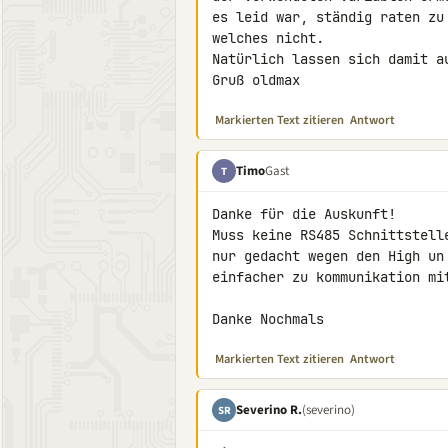
es leid war, ständig raten zu
welches nicht.

Natürlich lassen sich damit a
Gruß oldmax
Markierten Text zitieren
Antwort
Timo
Gast
T
Danke für die Auskunft!

Muss keine RS485 Schnittstell
nur gedacht wegen den High un
einfacher zu kommunikation mit
Danke Nochmals
Markierten Text zitieren
Antwort
Severino R.
(severino)
SR