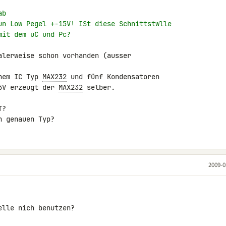
ab
un Low Pegel +-15V! ISt diese Schnittstwlle
mit dem uC und Pc?
alerweise schon vorhanden (ausser 

nem IC Typ 
MAX232
 und fünf Kondensatoren 

5V erzeugt der 
MAX232
 selber.

?

n genauen Typ?
2009-0
lle nich benutzen?
