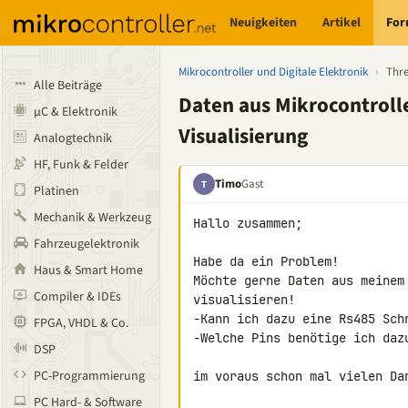
Neuigkeiten
Artikel
Fo
Mikrocontroller und Digitale Elektronik
›
Thr
Alle Beiträge
Daten aus Mikrocontrolle
µC & Elektronik
Visualisierung
Analogtechnik
HF, Funk & Felder
Timo
Gast
T
Platinen
Mechanik & Werkzeug
Hallo zusammen;

Fahrzeugelektronik
Habe da ein Problem!

Haus & Smart Home
Möchte gerne Daten aus meinem
Compiler & IDEs
visualisieren!

-Kann ich dazu eine Rs485 Schn
FPGA, VHDL & Co.
-Welche Pins benötige ich dazu
DSP
PC-Programmierung
im voraus schon mal vielen Da
PC Hard- & Software