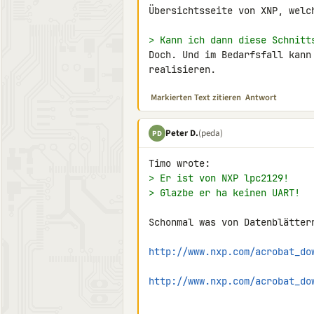
Übersichtsseite von XNP, welc
> Kann ich dann diese Schnitt
Doch. Und im Bedarfsfall kann
realisieren.
Markierten Text zitieren
Antwort
Peter D.
(peda)
PD
> Er ist von NXP lpc2129!
> Glazbe er ha keinen UART!
Schonmal was von Datenblättern
http://www.nxp.com/acrobat_do
http://www.nxp.com/acrobat_do