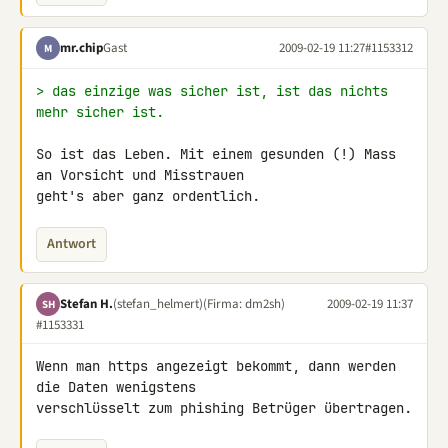
mr.chip
Gast
2009-02-19 11:27
#1153312
M
> das einzige was sicher ist, ist das nichts 
mehr sicher ist.
So ist das Leben. Mit einem gesunden (!) Mass 
an Vorsicht und Misstrauen 

geht's aber ganz ordentlich.
Antwort
Stefan H.
(stefan_helmert)
(Firma: dm2sh)
2009-02-19 11:37
SH
#1153331
Wenn man https angezeigt bekommt, dann werden 
die Daten wenigstens 

verschlüsselt zum phishing Betrüger übertragen.