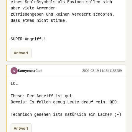
eines Schloßsymbols als Favicon sollen sich 
aber viele Anwender 

zufriedengeben und keinen Verdacht schöpfen, 
dass etwas nicht stimme.

SUPER Angriff.!
Antwort
Sumynona
Gast
2009-02-19 11:15
#1153289
S
LOL

These: Der Angriff ist gut.

Beweis: Es fallen genug Leute drauf rein. QED.

Technisch gesehen ists natürlich ein Lacher ;-)
Antwort