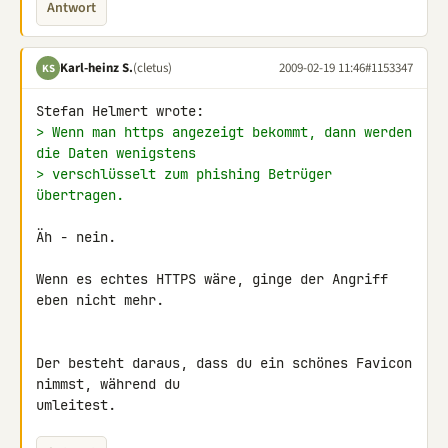
Antwort
Karl-heinz S.
(cletus)
2009-02-19 11:46
#1153347
KS
> Wenn man https angezeigt bekommt, dann werden 
die Daten wenigstens
> verschlüsselt zum phishing Betrüger 
übertragen.
Äh - nein.

Wenn es echtes HTTPS wäre, ginge der Angriff 
eben nicht mehr.

Der besteht daraus, dass du ein schönes Favicon 
nimmst, während du 

umleitest.