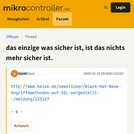
Login
Neuigkeiten
Artikel
Forum
Offtopic
›
Thread
das einzige was sicher ist, ist das nichts
mehr sicher ist.
Günti
Gast
2009-02-19 09:50
#1153167
G
http://www.heise.de/newsticker/Black-Hat-Neue-
Angriffsmethoden-auf-SSL-vorgestellt-
-/meldung/133167
- o -
Antwort