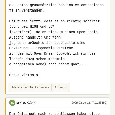
ok - also grundsätzlich hab ich es anscheinend 
ja eh verstanden.

Heißt das jetzt, dass es eh richtig schaltet 
(d.h. bei HIGH und LOW 

invertiert), da es sich um einen Open Drain 
Ausgang handelt? Und wenn 

ja, dann bräuchte ich dazu bitte eine 
Erklärung... irgendwie verstehe 

ich das mit Open Drain (obwohl ich mir die 
Theorie dazu schon mehrmals 

durchgelesen habe) noch nicht ganz...

Danke vielmals!
Markierten Text zitieren
Antwort
(prx) A. K.
(prx)
2009-02-19 12:47
#1153480
(A
Dem Datasheet nach zu schliessen haben diese 