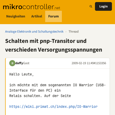
Login
Neuigkeiten
Artikel
Forum
Analoge Elektronik und Schaltungstechnik
›
Thread
Schalten mit pnp-Transitor und
verschieden Versorgungsspannungen
daffy
Gast
2009-02-19 11:49
#1153356
D
Hallo Leute,

ich möchte mit dem sogenannten IO Warrior (USB-
Interface für den PC) ein 

Relais schalten. Auf der Seite

https://wiki.primat.ch/index.php/IO-Warrior