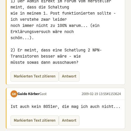
1) Der Admin direkt im Forum vom Hersteller 
meint, dass die Schaltung 

wie in meinem 1. Post funktionierten sollte - 
ich verstehe zwar leider 

noch immer nicht zu 100% warum... (ein 
Erklärungsversuch wäre noch 

schön...).

2) Er meint, dass eine Schatlung 2 NPN-
Transistoren besser wäre - wie 

müsste sowas dann ausschauen?
Markierten Text zitieren
Antwort
Guido Körber
Gast
2009-02-19 13:55
#1153624
GK
Ist auch kein 8051er, die mag ich auch nicht...
Markierten Text zitieren
Antwort