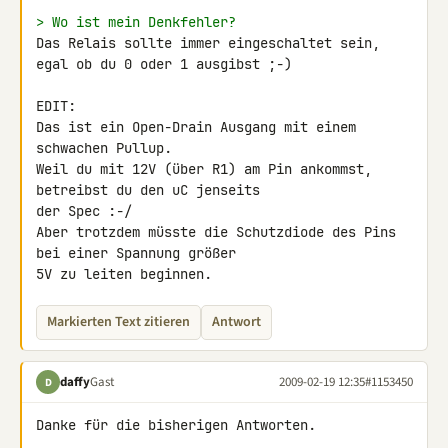
> Wo ist mein Denkfehler?
Das Relais sollte immer eingeschaltet sein,

egal ob du 0 oder 1 ausgibst ;-)

EDIT:

Das ist ein Open-Drain Ausgang mit einem 
schwachen Pullup.

Weil du mit 12V (über R1) am Pin ankommst, 
betreibst du den uC jenseits 

der Spec :-/

Aber trotzdem müsste die Schutzdiode des Pins 
bei einer Spannung größer 

5V zu leiten beginnen.
Markierten Text zitieren
Antwort
daffy
Gast
2009-02-19 12:35
#1153450
D
Danke für die bisherigen Antworten.
