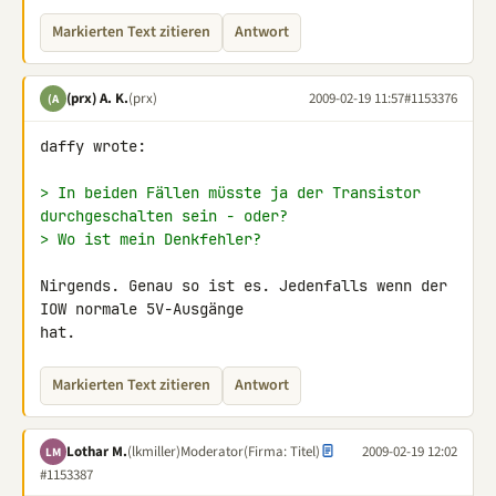
Markierten Text zitieren
Antwort
(prx) A. K.
(prx)
2009-02-19 11:57
#1153376
(A
daffy wrote:

> In beiden Fällen müsste ja der Transistor 
durchgeschalten sein - oder?
> Wo ist mein Denkfehler?
Nirgends. Genau so ist es. Jedenfalls wenn der 
IOW normale 5V-Ausgänge 

hat.
Markierten Text zitieren
Antwort
Lothar M.
(lkmiller)
Moderator
(Firma: Titel)
2009-02-19 12:02
LM
#1153387