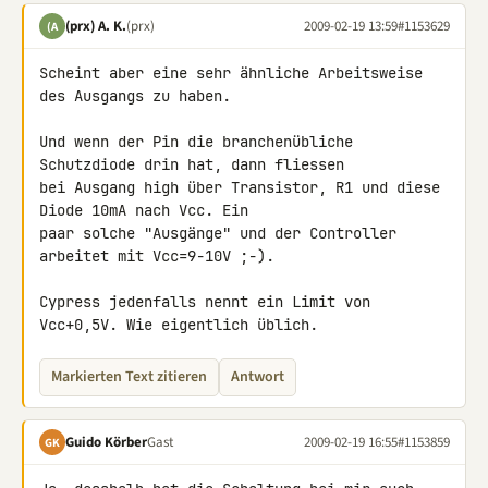
(prx) A. K.
(prx)
2009-02-19 13:59
#1153629
(A
Scheint aber eine sehr ähnliche Arbeitsweise 
des Ausgangs zu haben.

Und wenn der Pin die branchenübliche 
Schutzdiode drin hat, dann fliessen 

bei Ausgang high über Transistor, R1 und diese 
Diode 10mA nach Vcc. Ein 

paar solche "Ausgänge" und der Controller 
arbeitet mit Vcc=9-10V ;-).

Cypress jedenfalls nennt ein Limit von 
Vcc+0,5V. Wie eigentlich üblich.
Markierten Text zitieren
Antwort
Guido Körber
Gast
2009-02-19 16:55
#1153859
GK