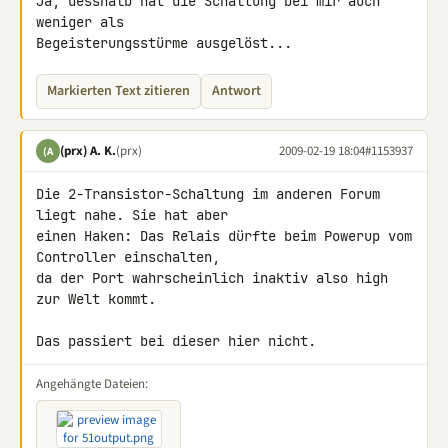
Ja, desshalb hat die Schaltung bei mir auch 
weniger als 

Begeisterungsstürme ausgelöst...
Markierten Text zitieren
Antwort
(prx) A. K.
(prx)
2009-02-19 18:04
#1153937
(A
Die 2-Transistor-Schaltung im anderen Forum 
liegt nahe. Sie hat aber 

einen Haken: Das Relais dürfte beim Powerup vom 
Controller einschalten, 

da der Port wahrscheinlich inaktiv also high 
zur Welt kommt.

Das passiert bei dieser hier nicht.
Angehängte Dateien: