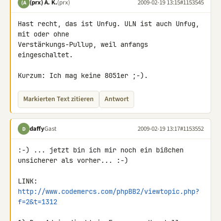
(prx) A. K.
(prx)
2009-02-19 13:15
#1153545
(A
Hast recht, das ist Unfug. ULN ist auch Unfug, 
mit oder ohne 

Verstärkungs-Pullup, weil anfangs 
eingeschaltet.

Kurzum: Ich mag keine 8051er ;-).
Markierten Text zitieren
Antwort
daffy
Gast
2009-02-19 13:17
#1153552
D
:-) ... jetzt bin ich mir noch ein bißchen 
unsicherer als vorher... :-)

http://www.codemercs.com/phpBB2/viewtopic.php?
f=2&t=1312