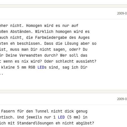
2009-0
eher nicht. Homogen wird es nur auf 

auch nicht, die Farbwiedergabe des Auges 

kten eh beschissen. Dass die Lösung aber so 

ist, muss man Dir nicht sagen, oder? Du 

ür Deine Verwandten durch? Wer soll das 

t wenn es nix wird? Oder schlecht aussieht? 

 kleine 5 mm RGB 
LED
s sind, sag ich Dir 

..
2009-0
 Fasern für den Tunnel nicht dick genug 

ntisch. Und jeweils nur 1 
LED
 (5 mm) in 

ich mit Standardlösungen eh nicht abgibst? 
