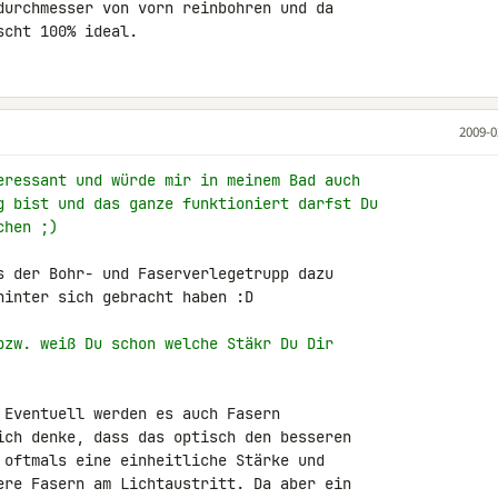
durchmesser von vorn reinbohren und da 

scht 100% ideal.
2009-0
eressant und würde mir in meinem Bad auch
g bist und das ganze funktioniert darfst Du
chen ;)
s der Bohr- und Faserverlegetrupp dazu 

inter sich gebracht haben :D

bzw. weiß Du schon welche Stäkr Du Dir
 Eventuell werden es auch Fasern 

ich denke, dass das optisch den besseren 

 oftmals eine einheitliche Stärke und 

ere Fasern am Lichtaustritt. Da aber ein 
