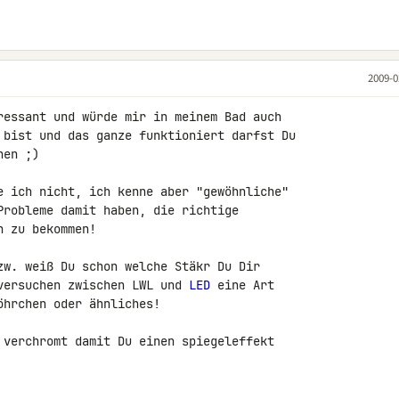
2009-0
ressant und würde mir in meinem Bad auch 

 bist und das ganze funktioniert darfst Du 

en ;)

e ich nicht, ich kenne aber "gewöhnliche" 

Probleme damit haben, die richtige 

 zu bekommen!

zw. weiß Du schon welche Stäkr Du Dir 

versuchen zwischen LWL und 
LED
 eine Art 

hrchen oder ähnliches!

 verchromt damit Du einen spiegeleffekt 
