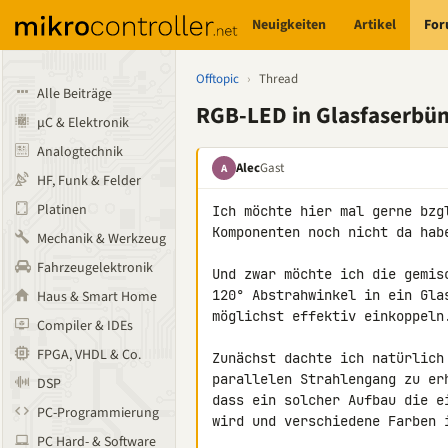
Neuigkeiten
Artikel
Fo
Offtopic
›
Thread
Alle Beiträge
RGB-LED in Glasfaserbün
µC & Elektronik
Analogtechnik
Alec
Gast
A
HF, Funk & Felder
Platinen
Ich möchte hier mal gerne bzg
Komponenten noch nicht da hab
Mechanik & Werkzeug
Fahrzeugelektronik
Und zwar möchte ich die gemis
120° Abstrahwinkel in ein Gla
Haus & Smart Home
möglichst effektiv einkoppeln.
Compiler & IDEs
FPGA, VHDL & Co.
Zunächst dachte ich natürlich
parallelen Strahlengang zu er
DSP
dass ein solcher Aufbau die e
PC-Programmierung
wird und verschiedene Farben 
PC Hard- & Software