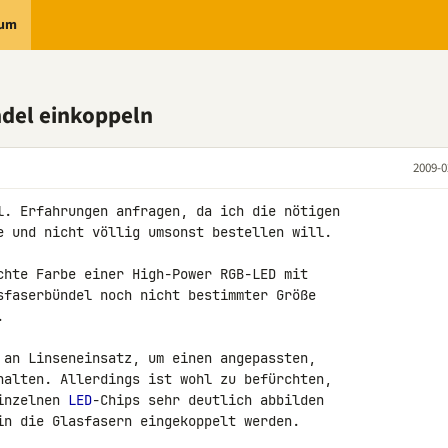
rum
del einkoppeln
2009-0
l. Erfahrungen anfragen, da ich die nötigen 

e und nicht völlig umsonst bestellen will.

chte Farbe einer High-Power RGB-LED mit 

sfaserbündel noch nicht bestimmter Größe 



 an Linseneinsatz, um einen angepassten, 

halten. Allerdings ist wohl zu befürchten, 

inzelnen 
LED
-Chips sehr deutlich abbilden 

in die Glasfasern eingekoppelt werden.
