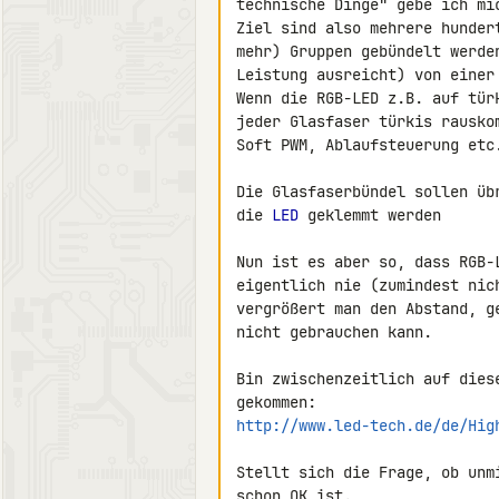
technische Dinge" gebe ich mi
Ziel sind also mehrere hunder
mehr) Gruppen gebündelt werde
Leistung ausreicht) von einer
Wenn die RGB-LED z.B. auf tür
jeder Glasfaser türkis rauskom
Soft PWM, Ablaufsteuerung etc
Die Glasfaserbündel sollen üb
die 
LED
 geklemmt werden

Nun ist es aber so, dass RGB-
eigentlich nie (zumindest nic
vergrößert man den Abstand, g
nicht gebrauchen kann.

Bin zwischenzeitlich auf dies
http://www.led-tech.de/de/Hig
Stellt sich die Frage, ob unm
schon OK ist.