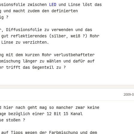
usionsfolie zwischen 
LED
 und Linse löst das 

g und macht zudem den definierten 

g ?

r, Diffusionsfolie zu verwenden und das 

 gut reflektierendes (silber, weiß ?) Rohr 

Linse zu verzichten.

ng mit dem kurzen Rohr verlustbehafteter 

bmischung länger zu wählen und dafür auf 

er trifft das Gegenteil zu ?
2009-0
age bezüglich einer 12 Bit 15 Kanal 

e stoßen ?

 auf Tipps wegen der Farbmischung und dem 
