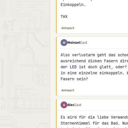
Einkoppeln.

THX
Antwort
Moinzel
Gast
M
Also verlustarm geht das scho
ausreichend dicken Fasern dir
der 
LED
 ist doch glatt, oder?
in eine einzelne einkoppeln. 
Fasern sein?
Antwort
Alec
Gast
A
Es wird für die liebe Verwand
Sternenhimmel für das Bad. Nu