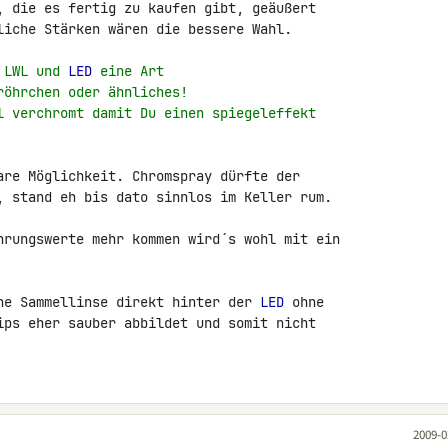
, die es fertig zu kaufen gibt, geäußert 

liche Stärken wären die bessere Wahl.

 LWL und 
LED
 eine Art
röhrchen oder ähnliches!
l verchromt damit Du einen spiegeleffekt
are Möglichkeit. Chromspray dürfte der 

, stand eh bis dato sinnlos im Keller rum.

hrungswerte mehr kommen wird´s wohl mit ein 

ne Sammellinse direkt hinter der 
LED
 ohne 

ips eher sauber abbildet und somit nicht 

2009-0