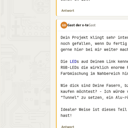
Antwort
Gast der x-te
Gast
GD
Dein Projekt klingt sehr inte
noch gefallen, wenn Du fertig
gerne hier bei mir weiter mach
Die 
LED
s aud Deinem Link kenn
RGB-LEDs die wirklich enorme 
Farbmischung im Nahbereich hin
Wie dick sind Deine Fasern, b
kaufen möchtest? - Ich würde 
"Tunnel" zu setzen, ein Alu-rö
Idealer Weise ist dieses Teil
hast!
Antwort