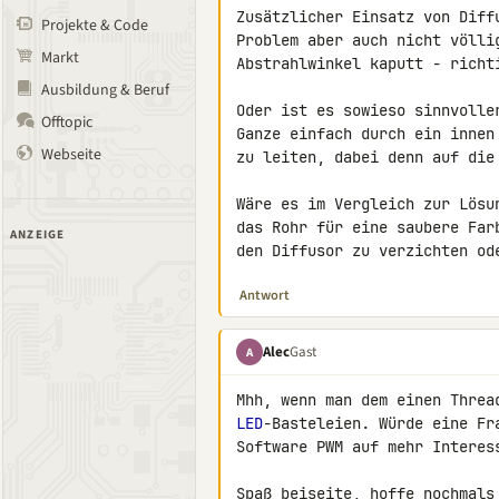
Zusätzlicher Einsatz von Diff
Projekte & Code
Problem aber auch nicht völli
Markt
Abstrahlwinkel kaputt - richti
Ausbildung & Beruf
Oder ist es sowieso sinnvolle
Offtopic
Ganze einfach durch ein innen
Webseite
zu leiten, dabei denn auf die 
Wäre es im Vergleich zur Lösu
das Rohr für eine saubere Far
ANZEIGE
den Diffusor zu verzichten od
Antwort
Alec
Gast
A
LED
-Basteleien. Würde eine Fr
Software PWM auf mehr Interess
Spaß beiseite, hoffe nochmals