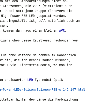
ch mit den Standardlösungen nicht ab.

t Glasfasern, die zu 5 (vielleicht auch 

n. Dabei soll jede Gruppe (insofern die 

 High Power RGB-LED gespeist werden.

kis eingestellt ist, soll natürlich auch an 

men.

. kommen dann aus einem kleinen 
AVR
.

rigens über diese Kabelverschraubungen vor 

LEDs ohne weitere Maßnahmen im Nahbereich 

ht die, die ich kenne) sauber mischen, 

eht zuviel Lichtstrom dahin, wo man ihn 

en preiswerten 
LED
-Typ nebst Optik 

h-Power-LEDs-Edison/Edixeon-RGB-c_142_147.html
ittelbar hinter der Linse die Farbmischung 
