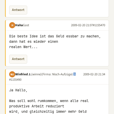
Antwort
Haha
Gast
2009-02-20 21:07
#1155470
H
Die beste Idee ist das Geld essbar zu machen, 
dann hat es wieder einen 

realen Wert...
Antwort
Winfried J.
(winne)
(Firma: Nisch-Aufzüge)
2009-02-20 21:34
WJ
#1155490
Ja Hallo,

Was soll wohl rumkommen, wenn alle real 
produktive Arbeit reduziert 

wird, und gleichzeitig immer mehr Geld 