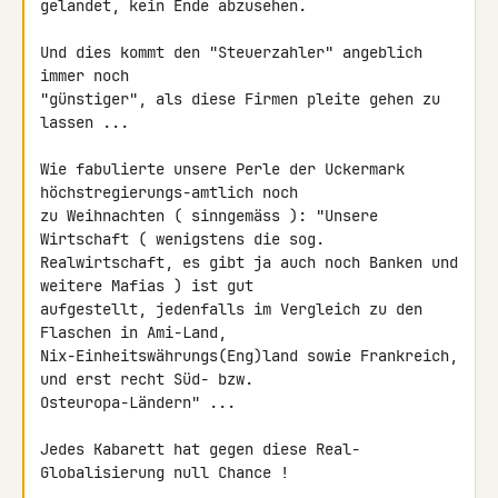
gelandet, kein Ende abzusehen.

Und dies kommt den "Steuerzahler" angeblich 
immer noch

"günstiger", als diese Firmen pleite gehen zu 
lassen ...

Wie fabulierte unsere Perle der Uckermark 
höchstregierungs-amtlich noch 

zu Weihnachten ( sinngemäss ): "Unsere 
Wirtschaft ( wenigstens die sog. 

Realwirtschaft, es gibt ja auch noch Banken und 
weitere Mafias ) ist gut 

aufgestellt, jedenfalls im Vergleich zu den 
Flaschen in Ami-Land, 

Nix-Einheitswährungs(Eng)land sowie Frankreich, 
und erst recht Süd- bzw. 

Osteuropa-Ländern" ...

Jedes Kabarett hat gegen diese Real-
Globalisierung null Chance !