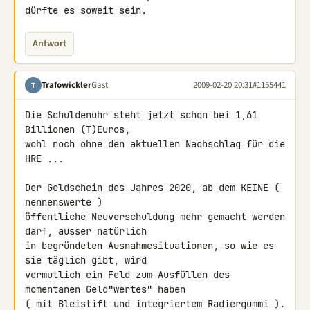
dürfte es soweit sein.
Antwort
Trafowickler
Gast
2009-02-20 20:31
#1155441
T
Die Schuldenuhr steht jetzt schon bei 1,61 
Billionen (T)Euros,

wohl noch ohne den aktuellen Nachschlag für die 
HRE ...

Der Geldschein des Jahres 2020, ab dem KEINE ( 
nennenswerte ) 

öffentliche Neuverschuldung mehr gemacht werden 
darf, ausser natürlich 

in begründeten Ausnahmesituationen, so wie es 
sie täglich gibt, wird 

vermutlich ein Feld zum Ausfüllen des 
momentanen Geld"wertes" haben

( mit Bleistift und integriertem Radiergummi ).