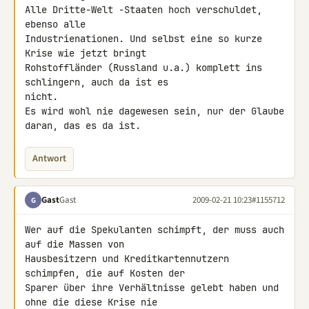
Alle Dritte-Welt -Staaten hoch verschuldet, 
ebenso alle 

Industrienationen. Und selbst eine so kurze 
Krise wie jetzt bringt 

Rohstoffländer (Russland u.a.) komplett ins 
schlingern, auch da ist es 

nicht.

Es wird wohl nie dagewesen sein, nur der Glaube 
daran, das es da ist.
Antwort
Gast
Gast
2009-02-21 10:23
#1155712
G
Wer auf die Spekulanten schimpft, der muss auch 
auf die Massen von 

Hausbesitzern und Kreditkartennutzern 
schimpfen, die auf Kosten der 

Sparer über ihre Verhältnisse gelebt haben und 
ohne die diese Krise nie 
