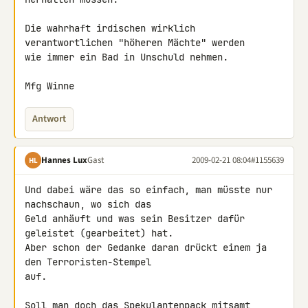
Die wahrhaft irdischen wirklich 
verantwortlichen "höheren Mächte" werden 

wie immer ein Bad in Unschuld nehmen.

Mfg Winne
Antwort
Hannes Lux
Gast
2009-02-21 08:04
#1155639
HL
Und dabei wäre das so einfach, man müsste nur 
nachschaun, wo sich das 

Geld anhäuft und was sein Besitzer dafür 
geleistet (gearbeitet) hat. 

Aber schon der Gedanke daran drückt einem ja 
den Terroristen-Stempel 

auf.

Soll man doch das Spekulantenpack mitsamt 