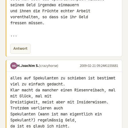
seinem Geld irgendwo einmauern 

und ihnen die Früchte echter Arbeit 
vorenthalten, so dass sie ihr Geld 

fressen müssen.

...
Antwort
H.Joachim S.
(crazyhorse)
2009-02-21 09:24
#1155681
HS
alles auf Spekulanten zu schieben ist bestimmt 
viel zu einfach gedacht. 

Klar macht da mancher einen Riesenreibach, mal 
mit Glück, mal mit 

Dreistigkeit, meist aber mit Insiderwissen. 
Trotzdem verlieren auch 

Spekulanten (wann ist man eigentlich ein 
Spekulant?) regelmässig Geld, 

da ist es glaub ich nicht.
