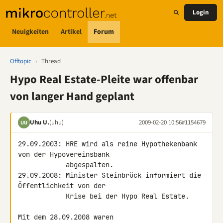
Login
Neuigkeiten
Artikel
Forum
Offtopic
›
Thread
Hypo Real Estate-Pleite war offenbar
von langer Hand geplant
Uhu U.
(uhu)
2009-02-20 10:56
#1154679
UU
29.09.2003: HRE wird als reine Hypothekenbank 
von der Hypovereinsbank

            abgespalten.

29.09.2008: Minister Steinbrück informiert die 
Öffentlichkeit von der

            Krise bei der Hypo Real Estate.

Mit dem 28.09.2008 waren 