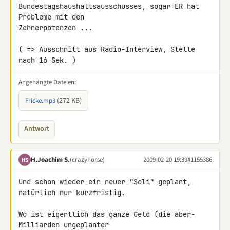
Bundestagshaushaltsausschusses, sogar ER hat 
Probleme mit den 

Zehnerpotenzen ...

( => Ausschnitt aus Radio-Interview, Stelle 
nach 16 Sek. )
Angehängte Dateien:
(272 KB)
Fricke.mp3
Antwort
H.Joachim S.
(crazyhorse)
2009-02-20 19:39
#1155386
HS
Und schon wieder ein neuer "Soli" geplant, 
natürlich nur kurzfristig.

Wo ist eigentlich das ganze Geld (die aber-
Milliarden ungeplanter 
