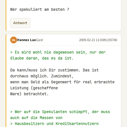
Wer spekuliert am besten ?
Antwort
Hannes Lux
Gast
2009-02-21 11:03
#1155740
HL
> Es wird wohl nie dagewesen sein, nur der 
Glaube daran, das es da ist.
Da kann/muss ich Dir zustimmen. Das ist 
durchaus möglich. Zumindest, 

wenn man Geld als Gegenwert für real erbrachte 
Leistung (geschaffene 

Ware) betrachtet.

> Wer auf die Spekulanten schimpft, der muss 
auch auf die Massen von
> Hausbesitzern und Kreditkartennutzern 