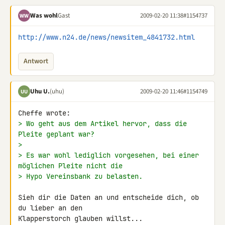
Was wohl
Gast
2009-02-20 11:38
#1154737
WW
http://www.n24.de/news/newsitem_4841732.html
Antwort
Uhu U.
(uhu)
2009-02-20 11:46
#1154749
UU
> Wo geht aus dem Artikel hervor, dass die 
Pleite geplant war?
>
> Es war wohl lediglich vorgesehen, bei einer 
möglichen Pleite nicht die
> Hypo Vereinsbank zu belasten.
Sieh dir die Daten an und entscheide dich, ob 
du lieber an den 

Klapperstorch glauben willst...