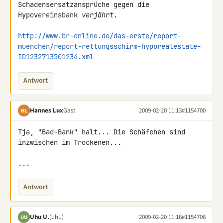
Schadensersatzansprüche gegen die 

Hypovereinsbank 
verjährt
.

http://www.br-online.de/das-erste/report-
muenchen/report-rettungsschirm-hyporealestate-
ID1232713501234.xml
Antwort
Hannes Lux
Gast
2009-02-20 11:13
#1154700
HL
Tja, "Bad-Bank" halt... Die Schäfchen sind 
inzwischen im Trockenen...

...
Antwort
Uhu U.
(uhu)
2009-02-20 11:16
#1154706
UU