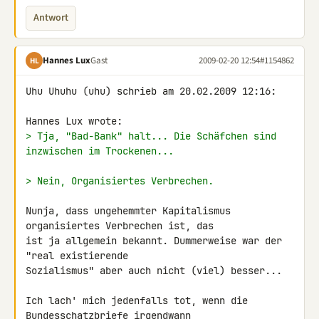
Antwort
Hannes Lux
Gast
2009-02-20 12:54
#1154862
HL
Uhu Uhuhu (uhu) schrieb am 20.02.2009 12:16:

> Tja, "Bad-Bank" halt... Die Schäfchen sind 
inzwischen im Trockenen...
> Nein, Organisiertes Verbrechen.
Nunja, dass ungehemmter Kapitalismus 
organisiertes Verbrechen ist, das 

ist ja allgemein bekannt. Dummerweise war der 
"real existierende 

Sozialismus" aber auch nicht (viel) besser...

Ich lach' mich jedenfalls tot, wenn die 
Bundesschatzbriefe irgendwann 
