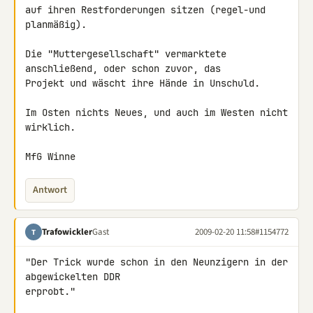
auf ihren Restforderungen sitzen (regel-und 
planmäßig).

Die "Muttergesellschaft" vermarktete 
anschließend, oder schon zuvor, das 

Projekt und wäscht ihre Hände in Unschuld.

Im Osten nichts Neues, und auch im Westen nicht 
wirklich.

MfG Winne
Antwort
Trafowickler
Gast
2009-02-20 11:58
#1154772
T
"Der Trick wurde schon in den Neunzigern in der 
abgewickelten DDR

erprobt."
