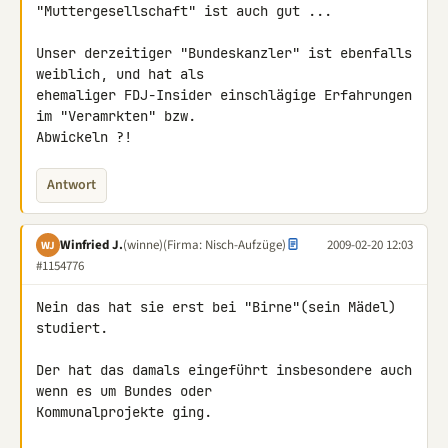
"Muttergesellschaft" ist auch gut ...

Unser derzeitiger "Bundeskanzler" ist ebenfalls 
weiblich, und hat als 

ehemaliger FDJ-Insider einschlägige Erfahrungen 
im "Veramrkten" bzw. 

Abwickeln ?!
Antwort
Winfried J.
(winne)
(Firma: Nisch-Aufzüge)
2009-02-20 12:03
WJ
#1154776
Nein das hat sie erst bei "Birne"(sein Mädel) 
studiert.

Der hat das damals eingeführt insbesondere auch 
wenn es um Bundes oder 

Kommunalprojekte ging.
