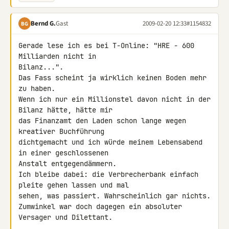
Bernd G.
Gast
2009-02-20 12:33
#1154832
BG
Gerade lese ich es bei T-Online: "HRE - 600 
Milliarden nicht in 

Bilanz...".

Das Fass scheint ja wirklich keinen Boden mehr 
zu haben.

Wenn ich nur ein Millionstel davon nicht in der 
Bilanz hätte, hätte mir 

das Finanzamt den Laden schon lange wegen 
kreativer Buchführung 

dichtgemacht und ich würde meinem Lebensabend 
in einer geschlossenen 

Anstalt entgegendämmern.

Ich bleibe dabei: die Verbrecherbank einfach 
pleite gehen lassen und mal 

sehen, was passiert. Wahrscheinlich gar nichts.

Zumwinkel war doch dagegen ein absoluter 
Versager und Dilettant.