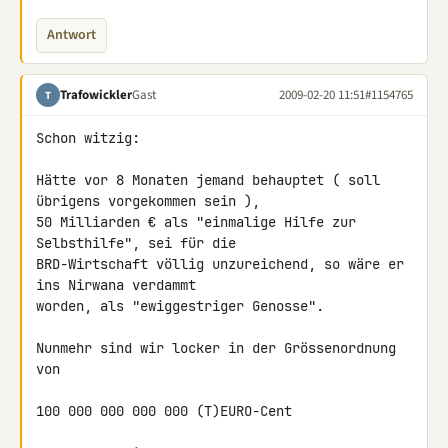
Antwort
Trafowickler
Gast
2009-02-20 11:51
#1154765
T
Schon witzig:

Hätte vor 8 Monaten jemand behauptet ( soll 
übrigens vorgekommen sein ), 

50 Milliarden € als "einmalige Hilfe zur 
Selbsthilfe", sei für die 

BRD-Wirtschaft völlig unzureichend, so wäre er 
ins Nirwana verdammt 

worden, als "ewiggestriger Genosse".

Nunmehr sind wir locker in der Grössenordnung 
von

100 000 000 000 000 (T)EURO-Cent
