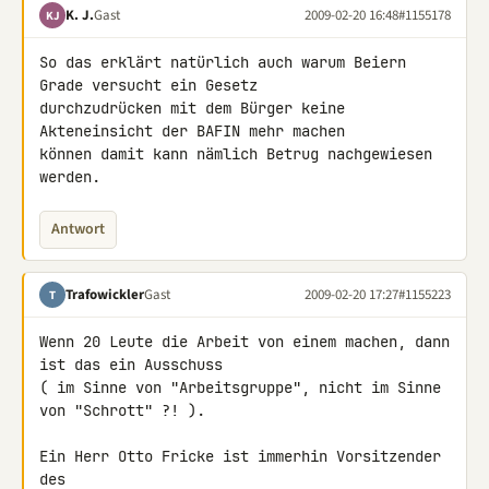
K. J.
Gast
2009-02-20 16:48
#1155178
KJ
So das erklärt natürlich auch warum Beiern 
Grade versucht ein Gesetz 

durchzudrücken mit dem Bürger keine 
Akteneinsicht der BAFIN mehr machen 

können damit kann nämlich Betrug nachgewiesen 
werden.
Antwort
Trafowickler
Gast
2009-02-20 17:27
#1155223
T
Wenn 20 Leute die Arbeit von einem machen, dann 
ist das ein Ausschuss

( im Sinne von "Arbeitsgruppe", nicht im Sinne 
von "Schrott" ?! ).

Ein Herr Otto Fricke ist immerhin Vorsitzender 
des 
