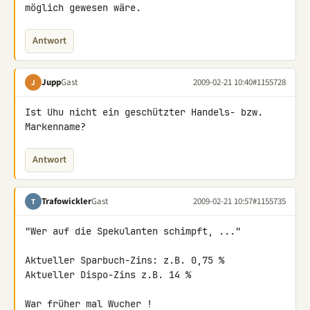
möglich gewesen wäre.
Antwort
Jupp
Gast
2009-02-21 10:40
#1155728
J
Ist Uhu nicht ein geschützter Handels- bzw. 
Markenname?
Antwort
Trafowickler
Gast
2009-02-21 10:57
#1155735
T
"Wer auf die Spekulanten schimpft, ..."

Aktueller Sparbuch-Zins: z.B. 0,75 %

Aktueller Dispo-Zins z.B. 14 %

War früher mal Wucher !
