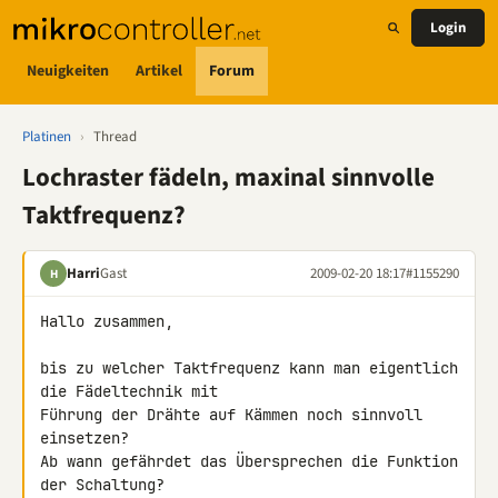
Login
Neuigkeiten
Artikel
Forum
Platinen
›
Thread
Lochraster fädeln, maxinal sinnvolle
Taktfrequenz?
Harri
Gast
2009-02-20 18:17
#1155290
H
Hallo zusammen,

bis zu welcher Taktfrequenz kann man eigentlich 
die Fädeltechnik mit 

Führung der Drähte auf Kämmen noch sinnvoll 
einsetzen?

Ab wann gefährdet das Übersprechen die Funktion 
der Schaltung?
