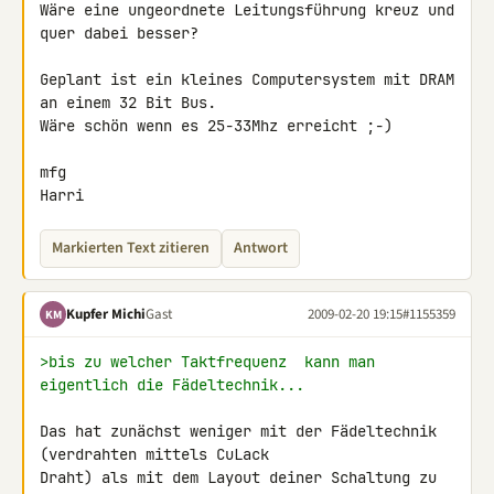
Wäre eine ungeordnete Leitungsführung kreuz und 
quer dabei besser?

Geplant ist ein kleines Computersystem mit DRAM 
an einem 32 Bit Bus. 

Wäre schön wenn es 25-33Mhz erreicht ;-)

mfg

Harri
Markierten Text zitieren
Antwort
Kupfer Michi
Gast
2009-02-20 19:15
#1155359
KM
>bis zu welcher Taktfrequenz  kann man 
eigentlich die Fädeltechnik...
Das hat zunächst weniger mit der Fädeltechnik 
(verdrahten mittels CuLack 

Draht) als mit dem Layout deiner Schaltung zu 