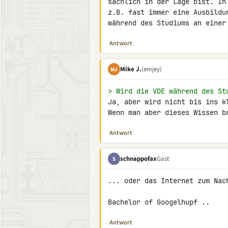
sachlich in der Lage bist. In
z.B. fast immer eine Ausbildu
während des Studiums an einer
Antwort
Mike J.
(emjey)
MJ
> Wird die VDE während des St
Ja, aber wird nicht bis ins kl
Wenn man aber dieses Wissen b
Antwort
schnappofax
Gast
S
... oder das Internet zum Nach
Bachelor of Googelhupf ..
Antwort