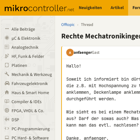
Neuigkeiten
Artikel
Fo
Offtopic
›
Thread
Alle Beiträge
Rechte Mechatronikinge
µC & Elektronik
Analogtechnik
anfaenger
Gast
A
HF, Funk & Felder
Platinen
Hallo!

Mechanik & Werkzeug
Soweit ich informiert bin dür
Fahrzeugelektronik
die z.B. mit Hochspannung zu 
anklemmen, Deckenlampe anklem
Haus & Smart Home
durchgeführt werden.

Compiler & IDEs
FPGA, VHDL & Co.
Wie sieht es bei einem Mechat
aus? Darf der sowas auch? Was
DSP
kann man das evtl. nachlesen?

PC-Programmierung
PC Hard- & Software
Danke, anfaenger.