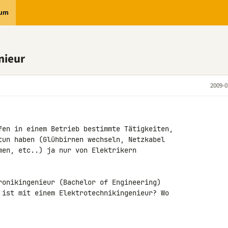
rum
nieur
2009-0
fen in einem Betrieb bestimmte Tätigkeiten, 

tun haben (Glühbirnen wechseln, Netzkabel 

men, etc..) ja nur von Elektrikern 

ronikingenieur (Bachelor of Engineering) 

 ist mit einem Elektrotechnikingenieur? Wo 
