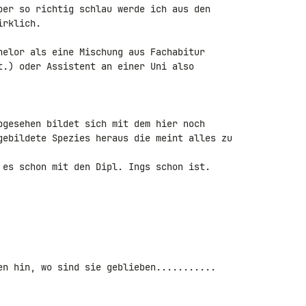
ber so richtig schlau werde ich aus den 

rklich.

helor als eine Mischung aus Fachabitur 

t.) oder Assistent an einer Uni also 

bgesehen bildet sich mit dem hier noch 

gebildete Spezies heraus die meint alles zu 

 es schon mit den Dipl. Ings schon ist.

en hin, wo sind sie geblieben...........