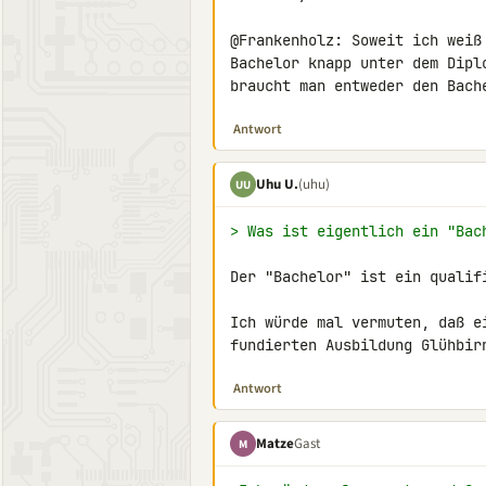
@Frankenholz: Soweit ich weiß
Bachelor knapp unter dem Dipl
braucht man entweder den Bach
Antwort
Uhu U.
(uhu)
UU
> Was ist eigentlich ein "Bac
Der "Bachelor" ist ein qualifi
Ich würde mal vermuten, daß e
fundierten Ausbildung Glühbir
Antwort
Matze
Gast
M