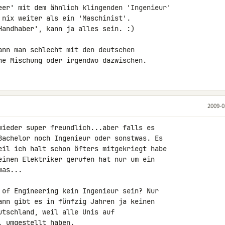
eer' mit dem ähnlich klingenden 'Ingenieur' 

 nix weiter als ein 'Maschinist'.

Handhaber', kann ja alles sein. :)

ann man schlecht mit den deutschen 

ne Mischung oder irgendwo dazwischen.
2009-0
wieder super freundlich...aber falls es 

Bachelor noch Ingenieur oder sonstwas. Es 

eil ich halt schon öfters mitgekriegt habe 

einen Elektriker gerufen hat nur um ein 

as...

 of Engineering kein Ingenieur sein? Nur 

ann gibt es in fünfzig Jahren ja keinen 

tschland, weil alle Unis auf 

 umgestellt haben.
