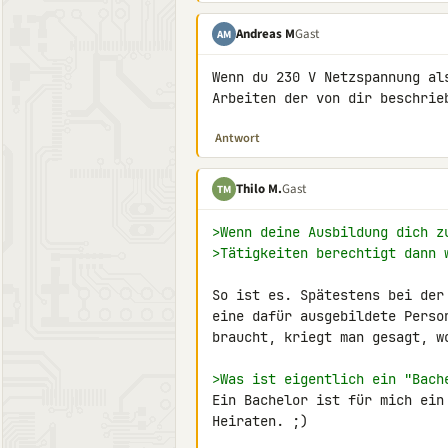
Andreas M
Gast
AM
Wenn du 230 V Netzspannung al
Arbeiten der von dir beschrie
Antwort
Thilo M.
Gast
TM
>Wenn deine Ausbildung dich z
>Tätigkeiten berechtigt dann 
So ist es. Spätestens bei der
eine dafür ausgebildete Perso
braucht, kriegt man gesagt, wo
>Was ist eigentlich ein "Bach
Ein Bachelor ist für mich ein
Heiraten. ;)
