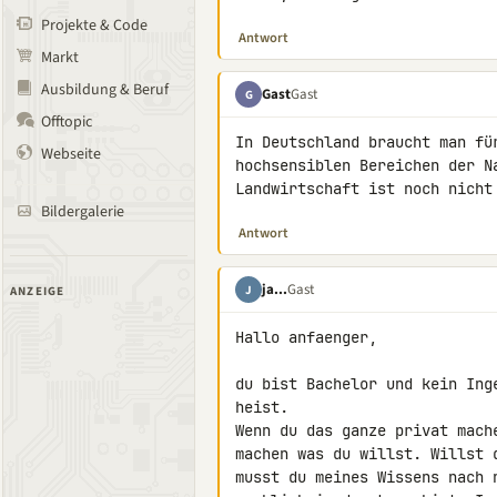
Projekte & Code
Antwort
Markt
Ausbildung & Beruf
Gast
Gast
G
Offtopic
In Deutschland braucht man fü
Webseite
hochsensiblen Bereichen der N
Landwirtschaft ist noch nicht
Bildergalerie
Antwort
ja...
Gast
J
ANZEIGE
Hallo anfaenger,

du bist Bachelor und kein Ing
heist.

Wenn du das ganze privat mach
machen was du willst. Willst 
musst du meines Wissens nach 