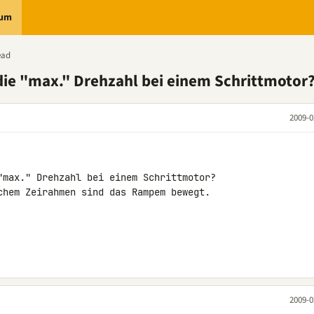
rum
ead
 die "max." Drehzahl bei einem Schrittmotor
2009-0
"max." Drehzahl bei einem Schrittmotor? 

chem Zeirahmen sind das Rampem bewegt.

2009-0