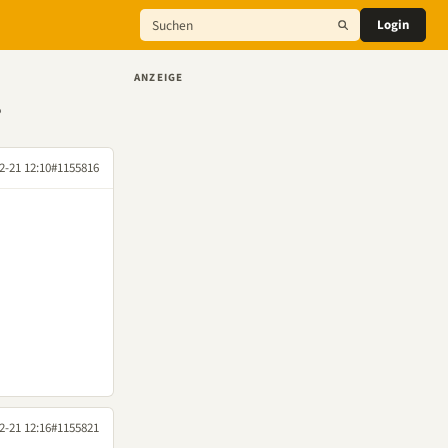
Login
ANZEIGE
?
2-21 12:10
#1155816
2-21 12:16
#1155821