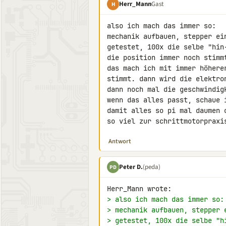
Herr_Mann
Gast
H
also ich mach das immer so:

mechanik aufbauen, stepper ei
getestet, 100x die selbe "hin
die position immer noch stimmt
das mach ich mit immer höhere
stimmt. dann wird die elektro
dann noch mal die geschwindigk
wenn das alles passt, schaue 
damit alles so pi mal daumen o
so viel zur schrittmotorpraxi
Antwort
Peter D.
(peda)
PD
> also ich mach das immer so:
> mechanik aufbauen, stepper 
> getestet, 100x die selbe "h