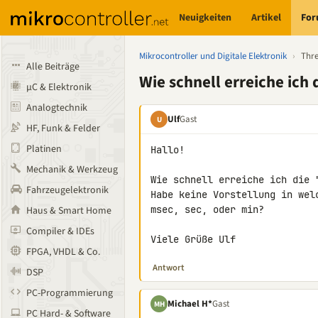
Neuigkeiten
Artikel
Fo
Mikrocontroller und Digitale Elektronik
›
Thr
Alle Beiträge
Wie schnell erreiche ich
µC & Elektronik
Analogtechnik
Ulf
Gast
U
HF, Funk & Felder
Platinen
Hallo!

Mechanik & Werkzeug
Wie schnell erreiche ich die 
Fahrzeugelektronik
Habe keine Vorstellung in wel
msec, sec, oder min?

Haus & Smart Home
Compiler & IDEs
Viele Grüße Ulf
FPGA, VHDL & Co.
Antwort
DSP
PC-Programmierung
Michael H*
Gast
MH
PC Hard- & Software