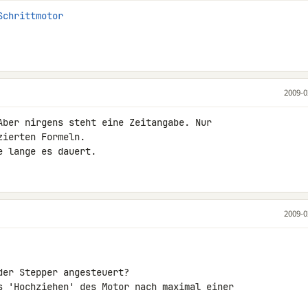
Schrittmotor
2009-0
Aber nirgens steht eine Zeitangabe. Nur 

ierten Formeln.

e lange es dauert.
2009-0
er Stepper angesteuert?

s 'Hochziehen' des Motor nach maximal einer 
