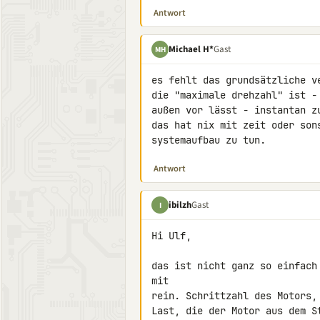
Antwort
Michael H*
Gast
MH
es fehlt das grundsätzliche v
die "maximale drehzahl" ist -
außen vor lässt - instantan zu
das hat nix mit zeit oder son
systemaufbau zu tun.
Antwort
ibilzh
Gast
I
Hi Ulf,

das ist nicht ganz so einfach
mit

rein. Schrittzahl des Motors,
Last, die der Motor aus dem S