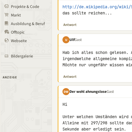
Projekte & Code
http://de.wikipedia.org/wiki/
das sollte reichen...
Markt
Ausbildung & Beruf
Antwort
Offtopic
Ulf
Gast
U
Webseite
Hab ich alles schon gelesen. 
Bildergalerie
irgendwelche allgemeine kompiz
Möchte nur ungefähr wissen wi
Antwort
ANZEIGE
Der wohl ahnungslose
Gast
DW
Hi

Unter welchen Umständen wird d
Alleine mit 297/298 sollte da
Sekunde aber erledigt sein.
