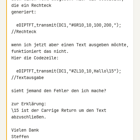
die ein Rechteck 

generiert:

  eDIPTFT_transmit(DC1,"#GR10,10,100,200,");  
//Rechteck

wenn ich jetzt aber einen Text ausgeben möchte, 
funktioniert das nicht. 

Hier die Codezeile:

  eDIPTFT_transmit(DC1,"#ZL10,10,Hallo\15");  
//Textausgabe

sieht jemand den Fehler den ich mache?

zur Erklärung:

\15 ist der Carrige Return um den Text 
abzuschließen.

Vielen Dank

Steffen