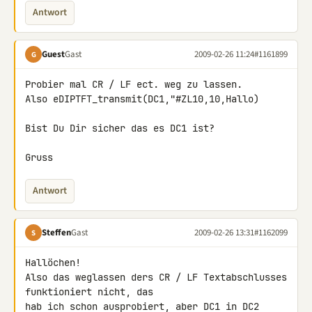
Antwort
Guest
Gast
2009-02-26 11:24
#1161899
G
Probier mal CR / LF ect. weg zu lassen.

Also eDIPTFT_transmit(DC1,"#ZL10,10,Hallo)

Bist Du Dir sicher das es DC1 ist?

Gruss
Antwort
Steffen
Gast
2009-02-26 13:31
#1162099
S
Hallöchen!

Also das weglassen ders CR / LF Textabschlusses 
funktioniert nicht, das 

hab ich schon ausprobiert, aber DC1 in DC2 