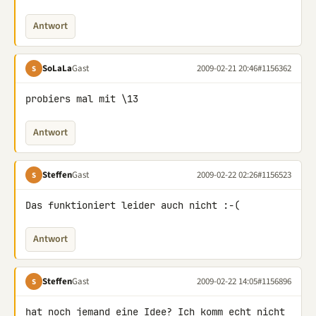
Antwort
SoLaLa
Gast
2009-02-21 20:46
#1156362
S
probiers mal mit \13
Antwort
Steffen
Gast
2009-02-22 02:26
#1156523
S
Das funktioniert leider auch nicht :-(
Antwort
Steffen
Gast
2009-02-22 14:05
#1156896
S
hat noch jemand eine Idee? Ich komm echt nicht 