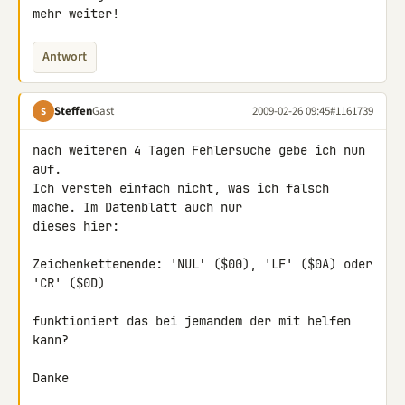
mehr weiter!
Antwort
Steffen
Gast
2009-02-26 09:45
#1161739
S
nach weiteren 4 Tagen Fehlersuche gebe ich nun 
auf.

Ich versteh einfach nicht, was ich falsch 
mache. Im Datenblatt auch nur 

dieses hier:

Zeichenkettenende: 'NUL' ($00), 'LF' ($0A) oder 
'CR' ($0D)

funktioniert das bei jemandem der mit helfen 
kann?

Danke