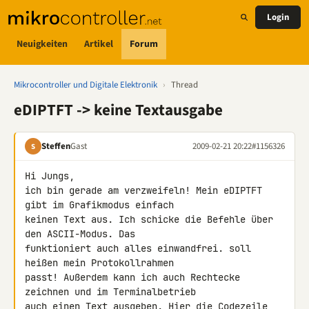
Login
Neuigkeiten
Artikel
Forum
Mikrocontroller und Digitale Elektronik
›
Thread
eDIPTFT -> keine Textausgabe
Steffen
Gast
2009-02-21 20:22
#1156326
S
Hi Jungs,

ich bin gerade am verzweifeln! Mein eDIPTFT 
gibt im Grafikmodus einfach 

keinen Text aus. Ich schicke die Befehle über 
den ASCII-Modus. Das 

funktioniert auch alles einwandfrei. soll 
heißen mein Protokollrahmen 

passt! Außerdem kann ich auch Rechtecke 
zeichnen und im Terminalbetrieb 

auch einen Text ausgeben. Hier die Codezeile, 