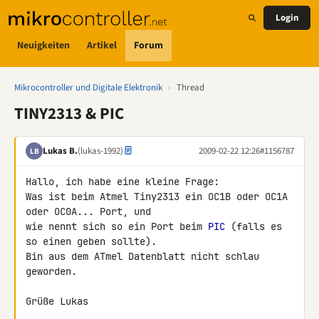
Login
Neuigkeiten
Artikel
Forum
Mikrocontroller und Digitale Elektronik
›
Thread
TINY2313 & PIC
Lukas B.
(lukas-1992)
2009-02-22 12:26
#1156787
LB
Hallo, ich habe eine kleine Frage:

Was ist beim Atmel Tiny2313 ein OC1B oder OC1A 
oder OC0A... Port, und 

wie nennt sich so ein Port beim 
PIC
 (falls es 
so einen geben sollte).

Bin aus dem ATmel Datenblatt nicht schlau 
geworden.

Grüße Lukas