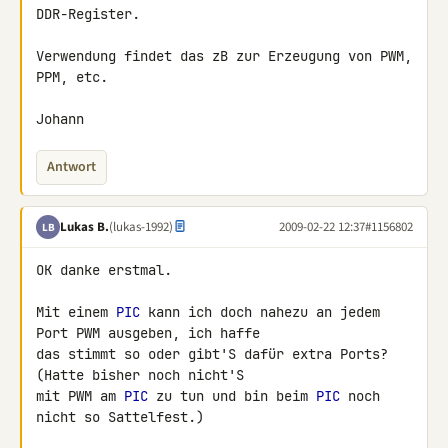
DDR-Register.

Verwendung findet das zB zur Erzeugung von PWM, 
PPM, etc.

Johann
Antwort
Lukas B.
(lukas-1992)
2009-02-22 12:37
#1156802
LB
OK danke erstmal.

Mit einem 
PIC
 kann ich doch nahezu an jedem 
Port PWM ausgeben, ich haffe 

das stimmt so oder gibt'S dafür extra Ports? 
(Hatte bisher noch nicht'S 

mit PWM am 
PIC
 zu tun und bin beim 
PIC
 noch 
nicht so Sattelfest.)
