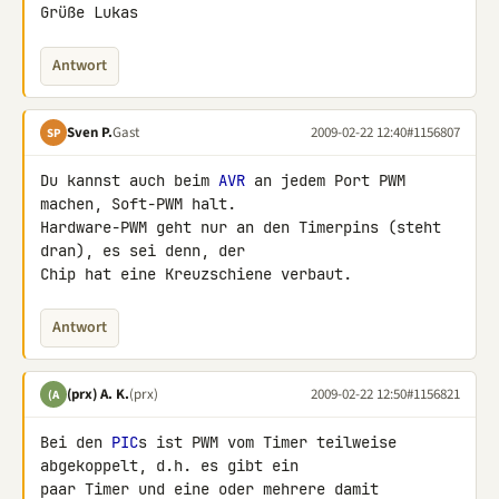
Grüße Lukas
Antwort
Sven P.
Gast
2009-02-22 12:40
#1156807
SP
Du kannst auch beim 
AVR
 an jedem Port PWM 
machen, Soft-PWM halt.

Hardware-PWM geht nur an den Timerpins (steht 
dran), es sei denn, der 

Chip hat eine Kreuzschiene verbaut.
Antwort
(prx) A. K.
(prx)
2009-02-22 12:50
#1156821
(A
Bei den 
PIC
s ist PWM vom Timer teilweise 
abgekoppelt, d.h. es gibt ein 

paar Timer und eine oder mehrere damit 