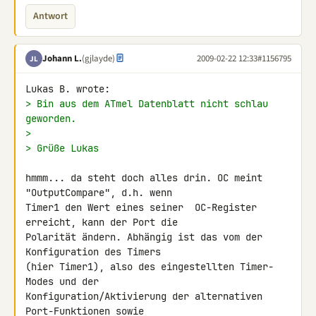
Antwort
Johann L.
(gjlayde)
2009-02-22 12:33
#1156795
JL
> Bin aus dem ATmel Datenblatt nicht schlau 
geworden.
>
> Grüße Lukas
hmmm... da steht doch alles drin. OC meint 
"OutputCompare", d.h. wenn 

Timer1 den Wert eines seiner  OC-Register 
erreicht, kann der Port die 

Polarität ändern. Abhängig ist das vom der 
Konfiguration des Timers 

(hier Timer1), also des eingestellten Timer-
Modes und der 

Konfiguration/Aktivierung der alternativen 
Port-Funktionen sowie 
