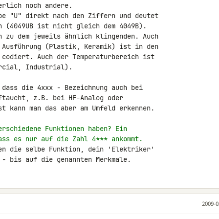
rlich noch andere.

be "U" direkt nach den Ziffern und deutet 

n (4049UB ist nicht gleich dem 4049B). 

h zu dem jeweils ähnlich klingenden. Auch 

 Ausführung (Plastik, Keramik) ist in den 

 codiert. Auch der Temperaturbereich ist 

cial, Industrial).

 dass die 4xxx - Bezeichnung auch bei 

ftaucht, z.B. bei HF-Analog oder 

st kann man das aber am Umfeld erkennen.

erschiedene Funktionen haben? Ein
ass es nur auf die Zahl 4*** ankommt.
en die selbe Funktion, dein 'Elektriker' 

 - bis auf die genannten Merkmale.
2009-0