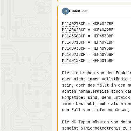
HildeK
Gast
H
MC14027
MC14042
MC14538
MC14071
MC14093
MC14073
MC14015
BCP = HEF4015BP

Die sind schon von der Funkti
aber nicht immer vollständig 
sein, doch das fällt in den m
achten normalerweise schon da
kompatibel sind, denn Entwick
immer bestrebt, mehr als eine
den Fall von Lieferengpässen, 
Die MC-Typen müssten von Moto
scheint STMicroelectronis zu 