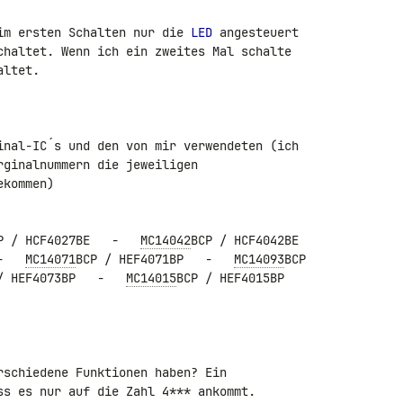
im ersten Schalten nur die 
LED
 angesteuert 

chaltet. Wenn ich ein zweites Mal schalte 

ltet.

inal-IC´s und den von mir verwendeten (ich 

ginalnummern die jeweiligen 

kommen)

P / HCF4027BE   -   
MC14042
BCP / HCF4042BE 

-   
MC14071
BCP / HEF4071BP   -   
MC14093
BCP 

/ HEF4073BP   -   
MC14015
BCP / HEF4015BP

rschiedene Funktionen haben? Ein 

ss es nur auf die Zahl 4*** ankommt.
