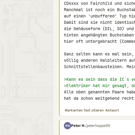
CD4xxx von Fairchild und siche
Manchmal ist noch ein Buchsta
auf einen 'unbuffered' Typ hi
Damit sind sie nicht identisc
die Gehäuseform (DIL, SO) und
hinten angehängten Buchstaben
hier oft untergebracht (Commer
Ganz selten kann es mal sein,
völlig anderen Halbleitern au
Schnittstellenbausteinen. Mei
>Kann es sein dass die IC´s v
>Elektriker hat mir gesagt, d
Alle oben genannten Paare hab
hat da schon weitgehend recht
Markierten Text zitieren
Antwort
Peter H.
(peterhoppe59)
PH