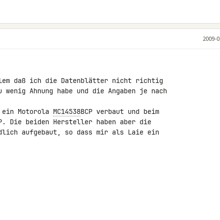
2009-0
lem daß ich die Datenblätter nicht richtig 

u wenig Ahnung habe und die Angaben je nach 

 ein Motorola 
MC14538
BCP verbaut und beim 

P. Die beiden Hersteller haben aber die 

dlich aufgebaut, so dass mir als Laie ein 
