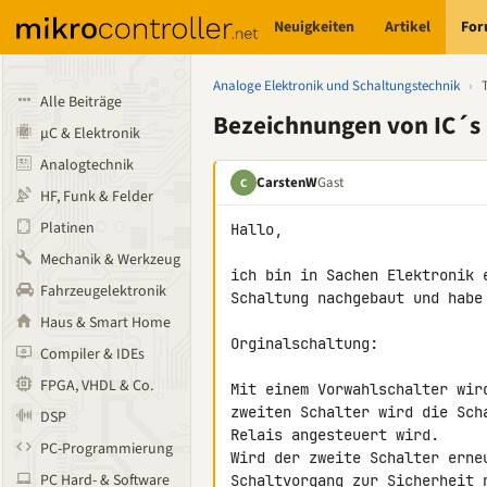
Neuigkeiten
Artikel
Fo
Analoge Elektronik und Schaltungstechnik
›
Alle Beiträge
Bezeichnungen von IC´s 
µC & Elektronik
Analogtechnik
CarstenW
Gast
C
HF, Funk & Felder
Platinen
Hallo,

Mechanik & Werkzeug
ich bin in Sachen Elektronik 
Fahrzeugelektronik
Schaltung nachgebaut und habe 
Haus & Smart Home
Orginalschaltung:

Compiler & IDEs
FPGA, VHDL & Co.
Mit einem Vorwahlschalter wir
zweiten Schalter wird die Sch
DSP
Relais angesteuert wird.

PC-Programmierung
Wird der zweite Schalter erne
PC Hard- & Software
Schaltvorgang zur Sicherheit n