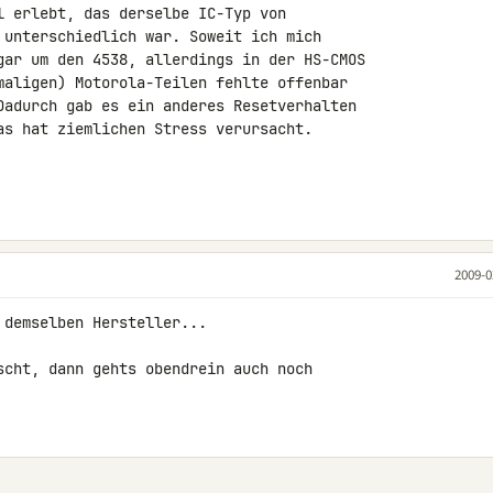
l erlebt, das derselbe IC-Typ von 

 unterschiedlich war. Soweit ich mich 

gar um den 4538, allerdings in der HS-CMOS 

maligen) Motorola-Teilen fehlte offenbar 

Dadurch gab es ein anderes Resetverhalten 

as hat ziemlichen Stress verursacht.

2009-0
scht, dann gehts obendrein auch noch 
