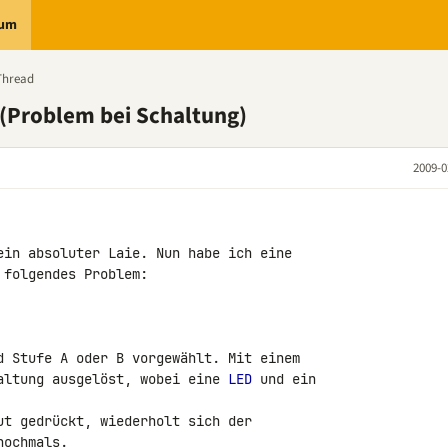
rum
Thread
(Problem bei Schaltung)
2009-0
ein absoluter Laie. Nun habe ich eine 

folgendes Problem:

d Stufe A oder B vorgewählt. Mit einem 

altung ausgelöst, wobei eine 
LED
 und ein 

ut gedrückt, wiederholt sich der 

ochmals.
