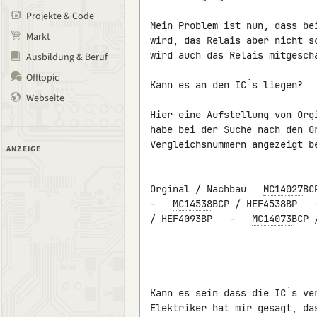
Projekte & Code
Mein Problem ist nun, dass be
Markt
wird, das Relais aber nicht s
wird auch das Relais mitgescha
Ausbildung & Beruf
Offtopic
Kann es an den IC´s liegen?

Webseite
Hier eine Aufstellung von Org
habe bei der Suche nach den Or
Vergleichsnummern angezeigt be
ANZEIGE
Orginal / Nachbau   
MC14027
BC
-   
MC14538
BCP / HEF4538BP   
/ HEF4093BP   -   
MC14073
BCP 
Kann es sein dass die IC´s ve
Elektriker hat mir gesagt, da