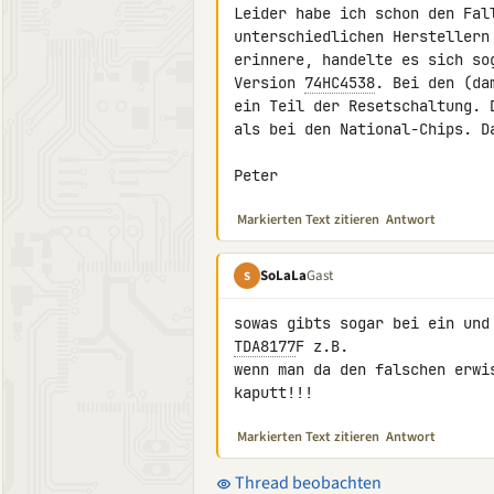
Leider habe ich schon den Fal
unterschiedlichen Herstellern
erinnere, handelte es sich so
Version 
74HC4538
. Bei den (da
ein Teil der Resetschaltung. 
als bei den National-Chips. D
Peter
Markierten Text zitieren
Antwort
SoLaLa
Gast
S
TDA8177
F z.B.

wenn man da den falschen erwi
kaputt!!!
Markierten Text zitieren
Antwort
Thread beobachten