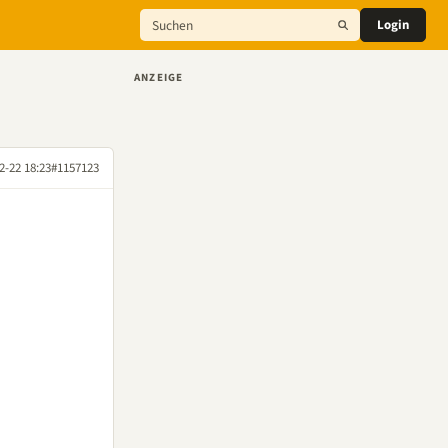
Login
ANZEIGE
2-22 18:23
#1157123