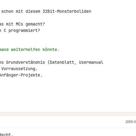
 schon mit diesem 32Bit-Monsterboliden 

s mit MCs gemacht?

 C programmiert?

mand weiterhelfen könnte.
es Grundverständnis (Datenblatt, Usermanual 

Vorraussetzung.

nfänger-Projekte.

2009-0
echt.
