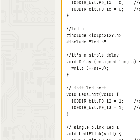
  IO0DIR_bit.P0_15 = 0;    //set port0.15 as input

  IO0DIR_bit.P0_16 = 0;    //set port0.16 as input

}

//led.c

#include <iolpc2129.h>

#include "led.h"

//it's a simple delay

void Delay (unsigned long a) {
  while (--a!=0);

}

// init led port

void LedsInit(void) {

  IO0DIR_bit.P0_12 = 1;    //set port0.12 to output

  IO0DIR_bit.P0_13 = 1;    //set port0.13 to output

}

// single blink led 1

void Led1Blink(void) {
