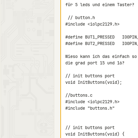
für 5 leds und einem Taster?

 // button.h

#include <iolpc2129.h>

#define BUT1_PRESSED   IO0PIN_
#define BUT2_PRESSED   IO0PIN_
Wieso kann ich das einfach so
die grad port 15 und 16?

// init buttons port

void InitButtons(void);

//buttons.c

#include <iolpc2129.h>

#include "buttons.h"

// init buttons port

void InitButtons(void) {
