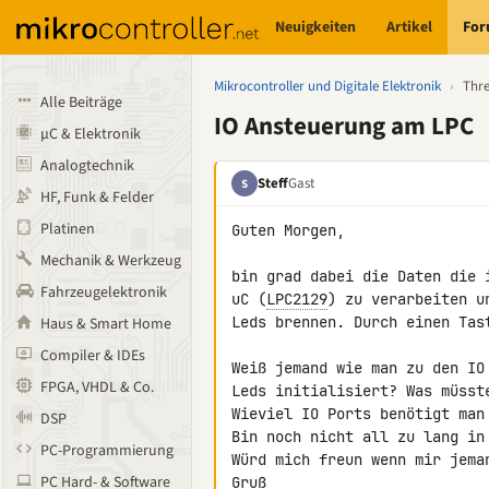
Neuigkeiten
Artikel
Fo
Mikrocontroller und Digitale Elektronik
›
Thr
Alle Beiträge
IO Ansteuerung am LPC
µC & Elektronik
Analogtechnik
Steff
Gast
S
HF, Funk & Felder
Platinen
Guten Morgen,

Mechanik & Werkzeug
bin grad dabei die Daten die 
Fahrzeugelektronik
uC (
LPC2129
) zu verarbeiten u
Leds brennen. Durch einen Tast
Haus & Smart Home
Compiler & IDEs
Weiß jemand wie man zu den IO
FPGA, VHDL & Co.
Leds initialisiert? Was müsst
Wieviel IO Ports benötigt man
DSP
Bin noch nicht all zu lang in 
PC-Programmierung
Würd mich freun wenn mir jeman
PC Hard- & Software
Gruß