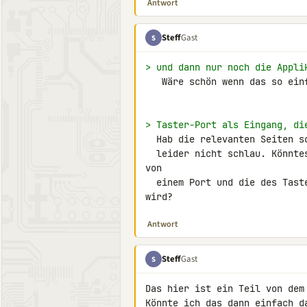
Antwort
Steff
Gast
S
> und dann nur noch die Appli
   Wäre schön wenn das so einfach wäre*g*

> Taster-Port als Eingang, di
  Hab die relevanten Seiten schon durchgelesen, werd daraus aber

  leider nicht schlau. Könntest du mir evtl. mal eine Initialisierung 

von

  einem Port und die des Tasters zeigen, wenns es nicht all zu aufwändig 

wird?
Antwort
Steff
Gast
S
Das hier ist ein Teil von dem 
Könnte ich das dann einfach d