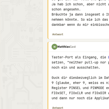
Ja hab ich schon, aber nicht 
schon angesehn.

Bräuchte ja dann insgesmt 6 I
nehmen könnte. So wie ich das
dankbar wenn du mir einbissch
Antwort
Matthias
Gast
M
Taster-Port als Eingang, die 
setzen, "neither pull-up nor 
noch ein und ausschalten.

Guck dir diesbezueglich im Da
9 (glaube, eher 9, weiss es n
Register PINSEL und PINMODE e
FIOxSET, FIOxCLR und FIOxDIR 
und dann nur noch die Applika
Antwort