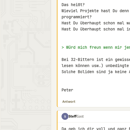
Das heißt?

Wieviel Projekte hast Du denn
programmiert?

Hast Du überhaupt schon mal wa
Hast Du überhaupt schon mal in
> Würd mich freun wenn mir je
Bei 32-Bittern ist ein gewiss
lesen können usw.) unbedingte 
Solche Boliden sind ja keine A
Peter
Antwort
Steff
Gast
S
Da geb ich dir voll und ganz R