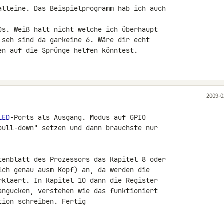
alleine. Das Beispielprogramm hab ich auch 

Os. Weiß halt nicht welche ich überhaupt 

 seh sind da garkeine 6. Wäre dir echt 

en auf die Sprünge helfen könntest.
2009-0
LED
-Ports als Ausgang. Modus auf GPIO 

pull-down" setzen und dann brauchste nur 

tenblatt des Prozessors das Kapitel 8 oder 

ich genau ausm Kopf) an, da werden die 

rklaert. In Kapitel 10 dann die Register 

angucken, verstehen wie das funktioniert 

tion schreiben. Fertig