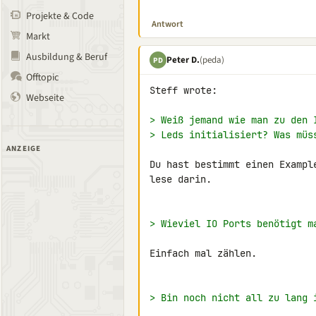
Projekte & Code
Antwort
Markt
Ausbildung & Beruf
Peter D.
(peda)
PD
Offtopic
Steff wrote:

Webseite
> Weiß jemand wie man zu den 
> Leds initialisiert? Was müs
ANZEIGE
Du hast bestimmt einen Exampl
lese darin.

> Wieviel IO Ports benötigt m
Einfach mal zählen.

> Bin noch nicht all zu lang 