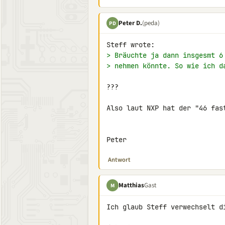
Peter D.
(peda)
PD
> Bräuchte ja dann insgesmt 6
> nehmen könnte. So wie ich d
???

Also laut NXP hat der "46 fast
Peter
Antwort
Matthias
Gast
M
Ich glaub Steff verwechselt d