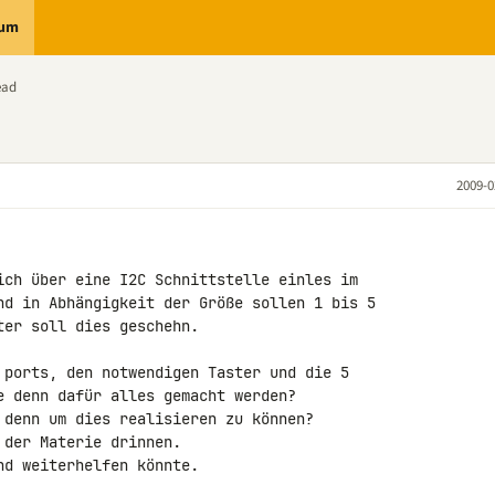
rum
ead
2009-0
ich über eine I2C Schnittstelle einles im 

nd in Abhängigkeit der Größe sollen 1 bis 5 

er soll dies geschehn.

 ports, den notwendigen Taster und die 5 

e denn dafür alles gemacht werden?

 denn um dies realisieren zu können?

der Materie drinnen.

d weiterhelfen könnte.
