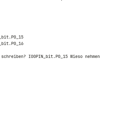
bit.P0_15

bit.P0_16

 schreiben? IO0PIN_bit.P0_15 Wieso nehmen 
