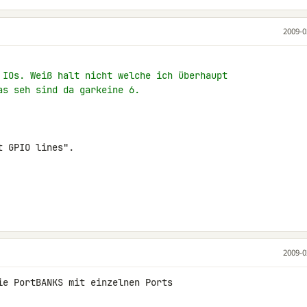
2009-0
 IOs. Weiß halt nicht welche ich überhaupt
as seh sind da garkeine 6.
 GPIO lines".

2009-0
ie PortBANKS mit einzelnen Ports