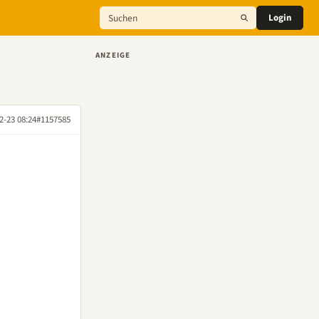
Login
ANZEIGE
2-23 08:24
#1157585