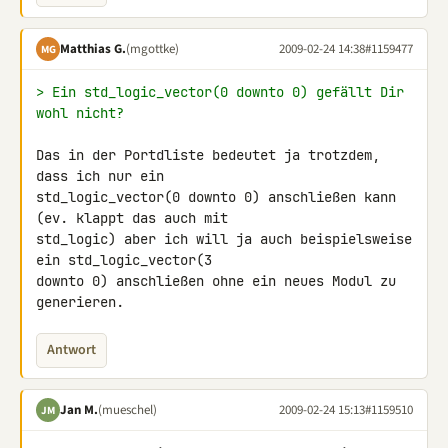
Matthias G.
(mgottke)
2009-02-24 14:38
#1159477
MG
> Ein std_logic_vector(0 downto 0) gefällt Dir 
wohl nicht?
Das in der Portdliste bedeutet ja trotzdem, 
dass ich nur ein 

std_logic_vector(0 downto 0) anschließen kann 
(ev. klappt das auch mit 

std_logic) aber ich will ja auch beispielsweise 
ein std_logic_vector(3 

downto 0) anschließen ohne ein neues Modul zu 
generieren.
Antwort
Jan M.
(mueschel)
2009-02-24 15:13
#1159510
JM