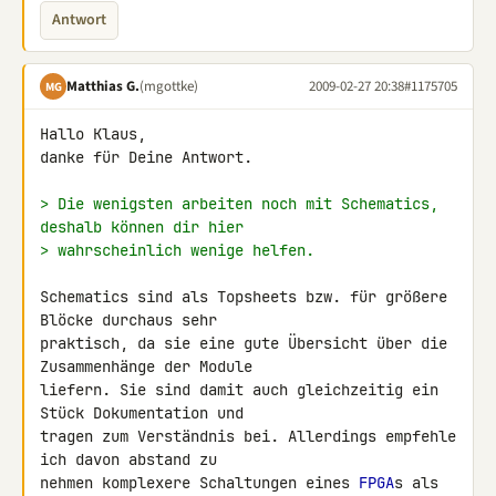
Antwort
Matthias G.
(mgottke)
2009-02-27 20:38
#1175705
MG
Hallo Klaus,

danke für Deine Antwort.

> Die wenigsten arbeiten noch mit Schematics, 
deshalb können dir hier
> wahrscheinlich wenige helfen.
Schematics sind als Topsheets bzw. für größere 
Blöcke durchaus sehr 

praktisch, da sie eine gute Übersicht über die 
Zusammenhänge der Module 

liefern. Sie sind damit auch gleichzeitig ein 
Stück Dokumentation und 

tragen zum Verständnis bei. Allerdings empfehle 
ich davon abstand zu 

nehmen komplexere Schaltungen eines 
FPGA
s als 