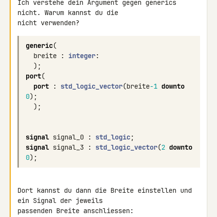
Ich verstehe dein Argument gegen generics 
nicht. Warum kannst du die 

generic
(
breite
:
integer
:
);
port
(
port
:
std_logic_vector
(
breite
-1
downto
0
);
);
signal
signal_0
:
std_logic
;
signal
signal_3
:
std_logic_vector
(
2
downto
0
);
Dort kannst du dann die Breite einstellen und 
ein Signal der jeweils 
