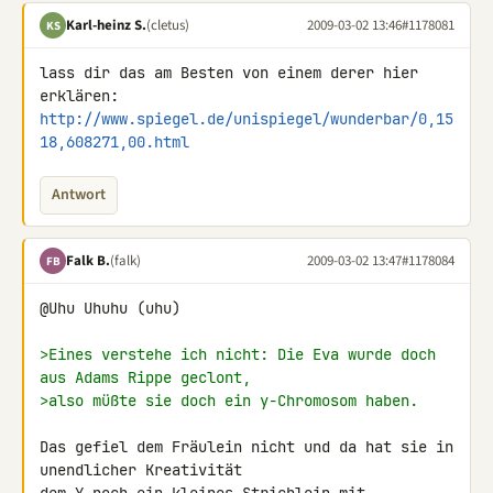
Karl-heinz S.
(cletus)
2009-03-02 13:46
#1178081
KS
lass dir das am Besten von einem derer hier 
http://www.spiegel.de/unispiegel/wunderbar/0,15
18,608271,00.html
Antwort
Falk B.
(falk)
2009-03-02 13:47
#1178084
FB
@Uhu Uhuhu (uhu)

>Eines verstehe ich nicht: Die Eva wurde doch 
aus Adams Rippe geclont,
>also müßte sie doch ein y-Chromosom haben.
Das gefiel dem Fräulein nicht und da hat sie in 
unendlicher Kreativität 
