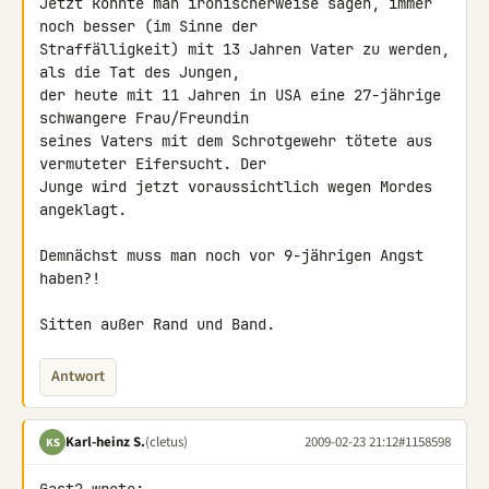
Jetzt könnte man ironischerweise sagen, immer 
noch besser (im Sinne der 

Straffälligkeit) mit 13 Jahren Vater zu werden, 
als die Tat des Jungen, 

der heute mit 11 Jahren in USA eine 27-jährige 
schwangere Frau/Freundin 

seines Vaters mit dem Schrotgewehr tötete aus 
vermuteter Eifersucht. Der 

Junge wird jetzt voraussichtlich wegen Mordes 
angeklagt.

Demnächst muss man noch vor 9-jährigen Angst 
haben?!

Sitten außer Rand und Band.
Antwort
Karl-heinz S.
(cletus)
2009-02-23 21:12
#1158598
KS