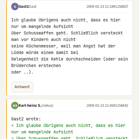
Gast2
Gast
2009-02-23 21:18
#1158607
G
Ich glaube übrigens auch nicht, dass es hier 
nur um mangelnde Aufsicht 

über Schusswaffen geht. Schließlich versteckt 
man vor Kindern auch nicht 

seine Küchenmesser, weil man Angst hat der 
Lüdde würde einem damit bei 

Gelegenheit die Kehle durchschneiden (oder sein 
Brüderchen erstechen 

oder ..).
Antwort
Karl-heinz S.
(cletus)
2009-02-23 21:45
#1158642
KS
> Ich glaube übrigens auch nicht, dass es hier 
nur um mangelnde Aufsicht
> über Schusswaffen geht. Schließlich versteckt 