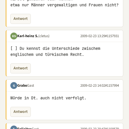
etwa nur Männer vergewaltigen und Frauen nicht?
Antwort
Karl-heinz S.
(cletus)
2009-02-23 13:29
#1157931
KS
[ ] Du kennst die Unterschiede zwischem 
englischem und türkischem Recht.
Antwort
Grabo
Gast
2009-02-23 14:02
#1157994
G
Würde in Dt. auch nicht verfolgt.
Antwort
Felicitas
Gast
2009-02-23 20:47
#1158579