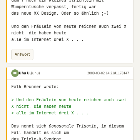
dem Y noch ein kleines Strichlein mit 
Wimperntusche verpasst, fertig war 

das neue XX Design. Oder so ähnlich ;-)

Und den Fräulein von heute reichen auch zwei X 
nicht, die haben heute 

alle im Internet drei X . . .
Antwort
Uhu U.
(uhu)
2009-03-02 14:21
#1178147
UU
Falk Brunner wrote:

> Und den Fräulein von heute reichen auch zwei 
X nicht, die haben heute
> alle im Internet drei X . . .
Das nennt sich 
Gonosomale Trisomie
, in diesem 
Fall handelt es sich um 

das Triplo-X-Syndrom.
