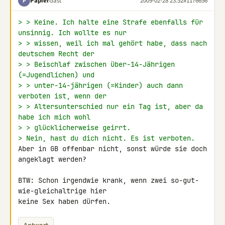
Papier
Gast
2009-02-28 23:52
#1176656
P
> > Keine. Ich halte eine Strafe ebenfalls für 
unsinnig. Ich wollte es nur
> > wissen, weil ich mal gehört habe, dass nach 
deutschem Recht der
> > Beischlaf zwischen über-14-Jährigen 
(=Jugendlichen) und
> > unter-14-jährigen (=Kinder) auch dann 
verboten ist, wenn der
> > Altersunterschied nur ein Tag ist, aber da 
habe ich mich wohl
> > glücklicherweise geirrt.
> Nein, hast du dich nicht. Es ist verboten.
Aber in GB offenbar nicht, sonst würde sie doch 
angeklagt werden?

BTW: Schon irgendwie krank, wenn zwei so-gut-
wie-gleichaltrige hier 

keine Sex haben dürfen.