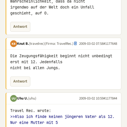
Wahrscheinlichkeit, dass da nicht 

irgendwo auf der Welt doch ein Unfall 
geschieht, auf 0.
Antwort
Knut B.
(travelrec)
(Firma: TravelRec.)
2009-03-02 07:58
#1177648
KB
Die Zeugungsfähigkeit beginnt nicht unbedingt 
erst mit 12. Jedenfalls 

nicht bei allen Jungs.
Antwort
Uhu U.
(uhu)
2009-03-02 10:59
#1177844
UU
>>Also ich finde keinen jüngeren Vater als 12. 
Nur eine Mutter mit 5