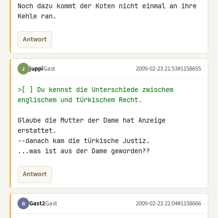
Noch dazu kommt der Koten nicht einmal an ihre 
Kehle ran.
Antwort
juppi
Gast
2009-02-23 21:53
#1158655
J
>[ ] Du kennst die Unterschiede zwischem 
englischem und türkischem Recht.
Glaube die Mutter der Dame hat Anzeige 
erstattet.

--danach kam die türkische Justiz.

...was ist aus der Dame geworden??
Antwort
Gast2
Gast
2009-02-23 22:04
#1158666
G