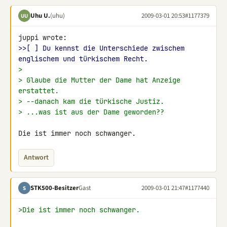
Uhu U.
(uhu)
2009-03-01 20:53
#1177379
UU
>>[ ] Du kennst die Unterschiede zwischem 
englischem und türkischem Recht.
>
> Glaube die Mutter der Dame hat Anzeige 
erstattet.
> --danach kam die türkische Justiz.
> ...was ist aus der Dame geworden??
Die ist immer noch schwanger.
Antwort
STK500-Besitzer
Gast
2009-03-01 21:47
#1177440
S
>Die ist immer noch schwanger.