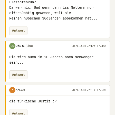
Elefantenkuh?

Da war nix. Und wenn dann iss Muttern nur 
eifersüchtig gewesen, weil sie 

keinen hübschen Südländer abbekommen hat...
Antwort
Uhu U.
(uhu)
2009-03-01 22:12
#1177483
UU
Die wird auch in 20 Jahren noch schwanger 
sein...
Antwort
*.*
Gast
2009-03-01 22:51
#1177509
*
die türkische Justiz :P
Antwort