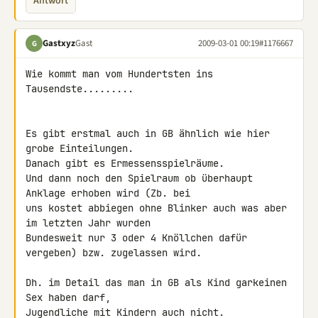
Antwort
Gastxyz
Gast
2009-03-01 00:19
#1176667
G
Wie kommt man vom Hundertsten ins 
Tausendste.........

Es gibt erstmal auch in GB ähnlich wie hier 
grobe Einteilungen.

Danach gibt es Ermessensspielräume.

Und dann noch den Spielraum ob überhaupt 
Anklage erhoben wird (Zb. bei 

uns kostet abbiegen ohne Blinker auch was aber 
im letzten Jahr wurden 

Bundesweit nur 3 oder 4 Knöllchen dafür 
vergeben) bzw. zugelassen wird.

Dh. im Detail das man in GB als Kind garkeinen 
Sex haben darf, 

Jugendliche mit Kindern auch nicht.
