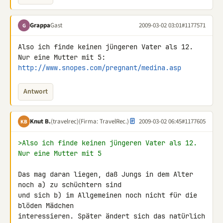
Grappa
Gast
2009-03-02 03:01
#1177571
G
Also ich finde keinen jüngeren Vater als 12. 
http://www.snopes.com/pregnant/medina.asp
Antwort
Knut B.
(travelrec)
(Firma: TravelRec.)
2009-03-02 06:45
#1177605
KB
>Also ich finde keinen jüngeren Vater als 12. 
Nur eine Mutter mit 5
Das mag daran liegen, daß Jungs in dem Alter 
noch a) zu schüchtern sind 

und sich b) im Allgemeinen noch nicht für die 
blöden Mädchen 

interessieren. Später ändert sich das natürlich 