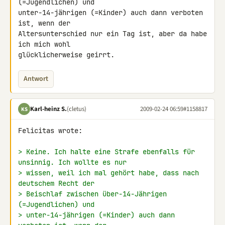
(=Jugendlichen) und 

unter-14-jährigen (=Kinder) auch dann verboten 
ist, wenn der 

Altersunterschied nur ein Tag ist, aber da habe 
ich mich wohl 

glücklicherweise geirrt.
Antwort
Karl-heinz S.
(cletus)
2009-02-24 06:59
#1158817
KS
Felicitas wrote:

> Keine. Ich halte eine Strafe ebenfalls für 
unsinnig. Ich wollte es nur
> wissen, weil ich mal gehört habe, dass nach 
deutschem Recht der
> Beischlaf zwischen über-14-Jährigen 
(=Jugendlichen) und
> unter-14-jährigen (=Kinder) auch dann 