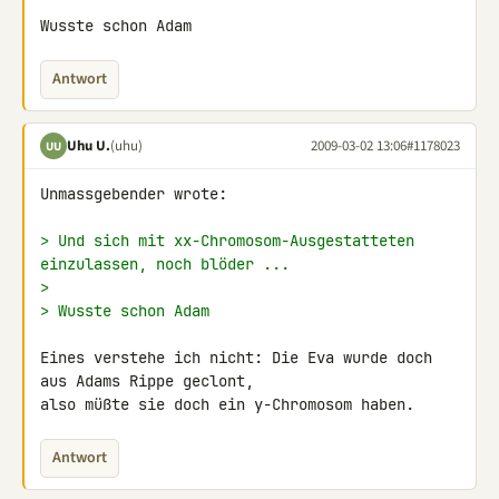
Wusste schon Adam
Antwort
Uhu U.
(uhu)
2009-03-02 13:06
#1178023
UU
Unmassgebender wrote:

> Und sich mit xx-Chromosom-Ausgestatteten 
einzulassen, noch blöder ...
>
> Wusste schon Adam
Eines verstehe ich nicht: Die Eva wurde doch 
aus Adams Rippe geclont, 

also müßte sie doch ein y-Chromosom haben.
Antwort