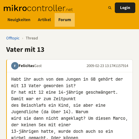
Login
Neuigkeiten
Artikel
Forum
Offtopic
›
Thread
Vater mit 13
Felicitas
Gast
2009-02-23 13:17
#1157914
F
Habt ihr auch von dem Jungen in GB gehört der 
mit 13 Vater geworden ist? 

Er hat mit 12 eine 14-jährige geschwängert. 
Damit war er zum Zeitpunkt 

des Beischlafs ein Kind, sie aber eine 
Jugendliche (da über 14). Warum 

wird sie dann nicht angeklagt? Um diesen Marco, 
der keinen Sex mit einer 

13-jährigen hatte, wurde doch auch so ein 
wirbel gemacht. Oder können 
