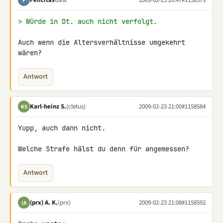
F
> Würde in Dt. auch nicht verfolgt.
Auch wenn die Altersverhältnisse umgekehrt 
wären?
Antwort
Karl-heinz S.
(cletus)
2009-02-23 21:00
#1158584
KS
Yupp, auch dann nicht.

Welche Strafe hälst du denn für angemessen?
Antwort
(prx) A. K.
(prx)
2009-02-23 21:08
#1158592
(A