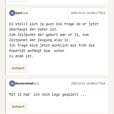
Gast
Gast
2009-03-01 14:29
#1177013
G
Es stellt sich ja auch die frage ob er jetzt 
überhaupt der Vater ist. 

Zum Zeitpunkt der geburt war er 13, zum 
Zeitpunkt der Zeugung also 12. 

Ich frage mich jetzt wirklich wie früh die 
Pupertät anfängt bzw. schon 

zu ende ist.
Antwort
Mastermind
Gast
2009-03-01 19:38
#1177314
M
Mit 13 hab' ich noch Lego gespielt ...
Antwort