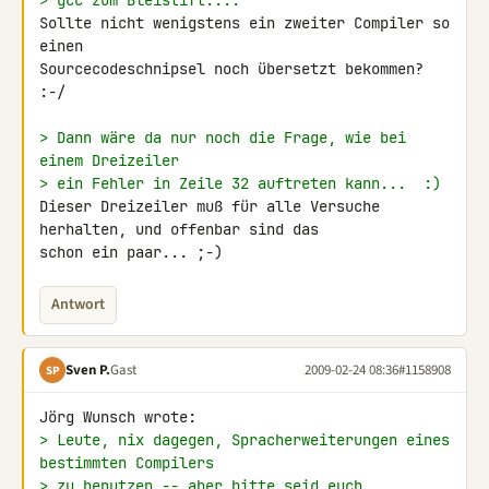
> gcc zum Bleistift....
Sollte nicht wenigstens ein zweiter Compiler so 
einen 

Sourcecodeschnipsel noch übersetzt bekommen?  
:-/

> Dann wäre da nur noch die Frage, wie bei 
einem Dreizeiler
> ein Fehler in Zeile 32 auftreten kann...  :)
Dieser Dreizeiler muß für alle Versuche 
herhalten, und offenbar sind das 

schon ein paar... ;-)
Antwort
Sven P.
Gast
2009-02-24 08:36
#1158908
SP
> Leute, nix dagegen, Spracherweiterungen eines 
bestimmten Compilers
> zu benutzen -- aber bitte seid euch 