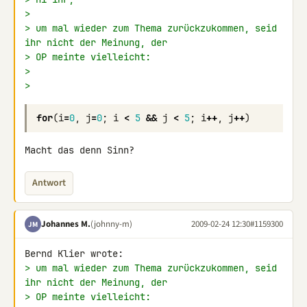
>
> um mal wieder zum Thema zurückzukommen, seid 
ihr nicht der Meinung, der
> OP meinte vielleicht:
>
>
for
(
i
=
0
,
j
=
0
;
i
<
5
&&
j
<
5
;
i
++
,
j
++
)
Macht das denn Sinn?
Antwort
Johannes M.
(johnny-m)
2009-02-24 12:30
#1159300
JM
> um mal wieder zum Thema zurückzukommen, seid 
ihr nicht der Meinung, der
> OP meinte vielleicht: