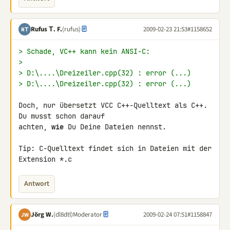
Rufus Τ. F.
(rufus)
2009-02-23 21:53
#1158652
RΤ
> Schade, VC++ kann kein ANSI-C:
>
> D:\....\Dreizeiler.cpp(32) : error (...)
> D:\....\Dreizeiler.cpp(32) : error (...)
Doch, nur übersetzt VCC C++-Quelltext als C++. 
Du musst schon darauf 

achten, 
wie
 Du Deine Dateien nennst.

Tip: C-Quelltext findet sich in Dateien mit der 
Extension *.c
Antwort
Jörg W.
(dl8dtl)
Moderator
2009-02-24 07:51
#1158847
JW