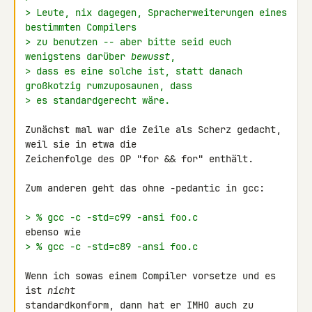
> Leute, nix dagegen, Spracherweiterungen eines 
bestimmten Compilers
> zu benutzen -- aber bitte seid euch 
wenigstens darüber 
bewusst
,
> dass es eine solche ist, statt danach 
großkotzig rumzuposaunen, dass
> es standardgerecht wäre.
Zunächst mal war die Zeile als Scherz gedacht, 
weil sie in etwa die 

Zeichenfolge des OP "for && for" enthält.

Zum anderen geht das ohne -pedantic in gcc:

> % gcc -c -std=c99 -ansi foo.c
> % gcc -c -std=c89 -ansi foo.c
Wenn ich sowas einem Compiler vorsetze und es 
ist 
nicht
standardkonform, dann hat er IMHO auch zu 