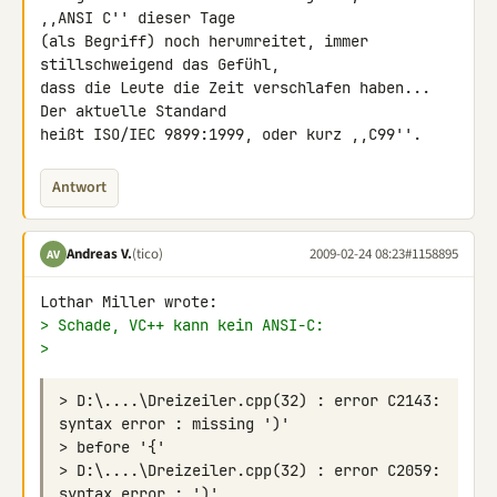
,,ANSI C'' dieser Tage

(als Begriff) noch herumreitet, immer 
stillschweigend das Gefühl,

dass die Leute die Zeit verschlafen haben...  
Der aktuelle Standard

heißt ISO/IEC 9899:1999, oder kurz ,,C99''.
Antwort
Andreas V.
(tico)
2009-02-24 08:23
#1158895
AV
> Schade, VC++ kann kein ANSI-C:
>
> D:\....\Dreizeiler.cpp(32) : error C2143: 
> D:\....\Dreizeiler.cpp(32) : error C2059: 