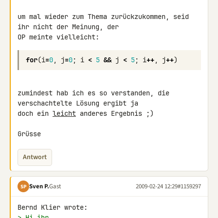
um mal wieder zum Thema zurückzukommen, seid 
ihr nicht der Meinung, der 

for
(
i
=
0
,
j
=
0
;
i
<
5
&&
j
<
5
;
i
++
,
j
++
)
zumindest hab ich es so verstanden, die 
verschachtelte Lösung ergibt ja 

doch ein 
leicht
 anderes Ergebnis ;)

Grüsse
Antwort
Sven P.
Gast
2009-02-24 12:29
#1159297
SP
> Hi ihr,