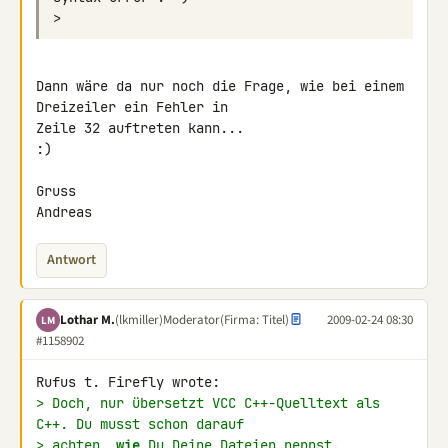
Dann wäre da nur noch die Frage, wie bei einem 
Dreizeiler ein Fehler in 

Zeile 32 auftreten kann...

:)

Gruss

Andreas
Antwort
Lothar M.
(lkmiller)
Moderator
(Firma: Titel)
2009-02-24 08:30
LM
#1158902
> Doch, nur übersetzt VCC C++-Quelltext als 
C++. Du musst schon darauf
> achten, 
wie
 Du Deine Dateien nennst.