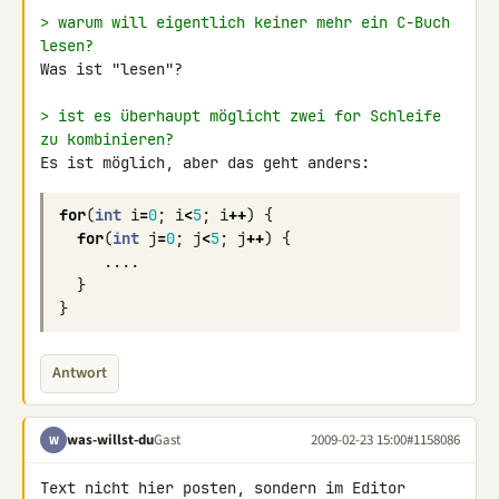
> warum will eigentlich keiner mehr ein C-Buch 
lesen?
Was ist "lesen"?

> ist es überhaupt möglicht zwei for Schleife 
zu kombinieren?
Es ist möglich, aber das geht anders:
for
(
int
i
=
0
;
i
<
5
;
i
++
)
{
for
(
int
j
=
0
;
j
<
5
;
j
++
)
{
....
}
}
Antwort
was-willst-du
Gast
2009-02-23 15:00
#1158086
W
Text nicht hier posten, sondern im Editor 