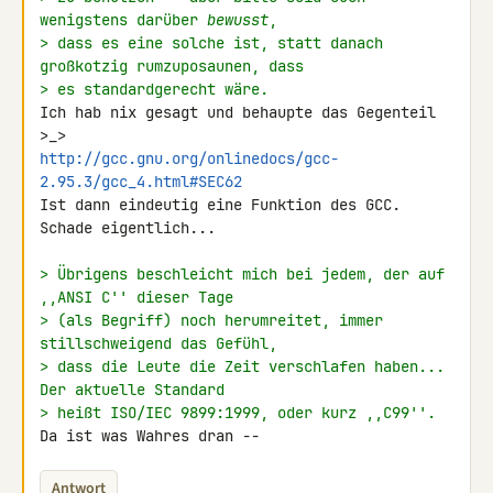
wenigstens darüber 
bewusst
,
> dass es eine solche ist, statt danach 
großkotzig rumzuposaunen, dass
> es standardgerecht wäre.
Ich hab nix gesagt und behaupte das Gegenteil 
http://gcc.gnu.org/onlinedocs/gcc-
2.95.3/gcc_4.html#SEC62
Ist dann eindeutig eine Funktion des GCC. 
Schade eigentlich...

> Übrigens beschleicht mich bei jedem, der auf 
,,ANSI C'' dieser Tage
> (als Begriff) noch herumreitet, immer 
stillschweigend das Gefühl,
> dass die Leute die Zeit verschlafen haben...  
Der aktuelle Standard
> heißt ISO/IEC 9899:1999, oder kurz ,,C99''.
Da ist was Wahres dran --
Antwort