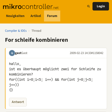
Login
Neuigkeiten
Artikel
Forum
Compiler & IDEs
›
Thread
For schleife kombinieren
gast
Gast
2009-02-23 14:33
#1158042
G
hallo,

ist es überhaupt möglicht zwei for Schleife zu 
kombinieren?

for((int i=0;i<5; i++) && for(int j=0;j<5; 
j++))

{}
Antwort