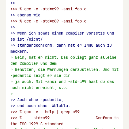
>>
>>> % gcc -c -std=c99 -ansi foo.c
>> ebenso wie
>>> % gcc -c -std=c89 -ansi foo.c
>>
>> Wenn ich sowas einem Compiler vorsetze und 
es ist /nicht/
>> standardkonform, dann hat er IMHO auch zu 
meckern.
> Nein, hat er nicht. Das obliegt ganz alleine 
dem Compiler und dem
> Benutzer, die Warnungen darzustellen. Und mit 
-pedantic zeigt er sie dir
> ja auch. Mit -ansi und -std=c99 hast du das 
noch nicht erreicht, s.u.
>
>> Auch ohne -pedantic,
>> und auch ohne -Wblabla.
>>> % gcc -v --help | grep c99
>>> %    -std=c99                    Conform to 
the ISO 1999 C standard