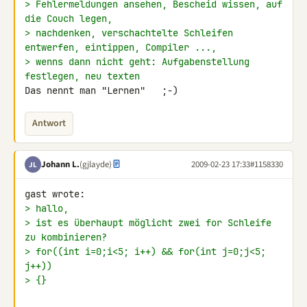
> Fehlermeldungen ansehen, Bescheid wissen, auf 
die Couch legen,
> nachdenken, verschachtelte Schleifen 
entwerfen, eintippen, Compiler ...,
> wenns dann nicht geht: Aufgabenstellung 
festlegen, neu texten
Das nennt man "Lernen"   ;-)
Antwort
Johann L.
(gjlayde)
2009-02-23 17:33
#1158330
JL
> hallo,
> ist es überhaupt möglicht zwei for Schleife 
zu kombinieren?
> for((int i=0;i<5; i++) && for(int j=0;j<5; 
j++))
> {}