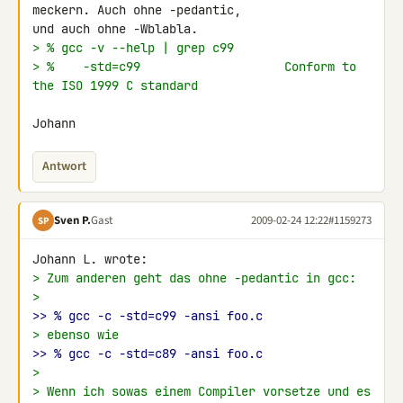
meckern. Auch ohne -pedantic, 

> % gcc -v --help | grep c99
> %    -std=c99                    Conform to 
the ISO 1999 C standard
Johann
Antwort
Sven P.
Gast
2009-02-24 12:22
#1159273
SP
> Zum anderen geht das ohne -pedantic in gcc:
>
>> % gcc -c -std=c99 -ansi foo.c
> ebenso wie
>> % gcc -c -std=c89 -ansi foo.c
>
> Wenn ich sowas einem Compiler vorsetze und es 