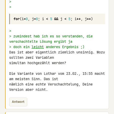
>
>
for
(
i
=
0
,
j
=
0
;
i
<
5
&&
j
<
5
;
i
++
,
j
++
)
>
> zumindest hab ich es so verstanden, die 
verschachtelte Lösung ergibt ja
> doch ein 
leicht
 anderes Ergebnis ;)
Das ist aber eigentlich ziemlich unsinnig. Wozu 
sollten 
zwei
 Variablen 

simultan hochgezählt werden?

Die Variante von Lothar vom 23.02., 15:55 macht 
am meisten Sinn. Das ist 

nämlich eine 
echte
 Verschachtelung, Deine 
Version aber nicht.
Antwort