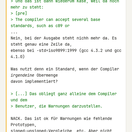
> Und das ist dann wiederum Käse, weil da noch 
mehr zu steht:
> [pre]
> The compiler can accept several base 
standards, such as c89 or
...

Nein, bei der Ausgabe steht nichh mehr da. Es 
steht genau eine Zeile da, 

ebenso bei -std=iso9899:1999 (gcc 4.3.2 und gcc 
4.1.0)

Was nutzt denn ein Standard, wenn der Compiler 
irgendeine
 Obermenge 

davon implementiert?

> [...] Das obliegt ganz alleine dem Compiler 
und dem
> Benutzer, die Warnungen darzustellen.
NACK. Das ist ok für Warnungen wie fehlende 
Prototypen, 

signed-unsigned-Vergleiche, etc. Aber nicht, 