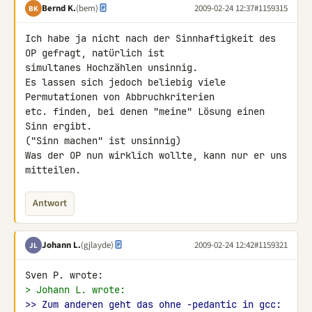
Bernd K.
(bem)
2009-02-24 12:37
#1159315
BK
Ich habe ja nicht nach der Sinnhaftigkeit des 
OP gefragt, natürlich ist 

simultanes Hochzählen unsinnig.

Es lassen sich jedoch beliebig viele 
Permutationen von Abbruchkriterien 

etc. finden, bei denen "meine" Lösung einen 
Sinn ergibt.

("Sinn machen" ist unsinnig)

Was der OP nun wirklich wollte, kann nur er uns 
mitteilen.
Antwort
Johann L.
(gjlayde)
2009-02-24 12:42
#1159321
JL
> Johann L. wrote:
>> Zum anderen geht das ohne -pedantic in gcc: