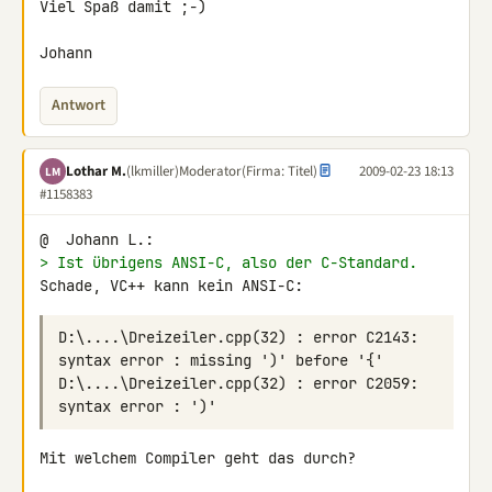
Viel Spaß damit ;-)

Johann
Antwort
Lothar M.
(lkmiller)
Moderator
(Firma: Titel)
2009-02-23 18:13
LM
#1158383
> Ist übrigens ANSI-C, also der C-Standard.
Schade, VC++ kann kein ANSI-C:
D:\....\Dreizeiler.cpp(32) : error C2143: 
D:\....\Dreizeiler.cpp(32) : error C2059: 
Mit welchem Compiler geht das durch?