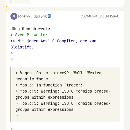
Johann L.
(gjlayde)
2009-02-24 12:01
#1159241
JL
> Sven P. wrote:
>> Mit jedem Ansi-C-Compiler, gcc zum 
Bleistift.
>
>
> % gcc -Os -c -std=c99 -Wall -Wextra -
> foo.c:5: warning: ISO C forbids braced-
> foo.c:5: warning: ISO C forbids braced-
>