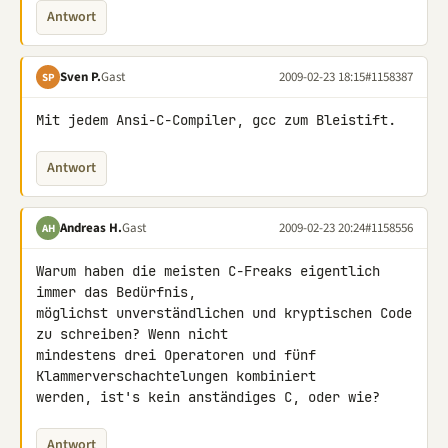
Antwort
Sven P.
Gast
2009-02-23 18:15
#1158387
SP
Mit jedem Ansi-C-Compiler, gcc zum Bleistift.
Antwort
Andreas H.
Gast
2009-02-23 20:24
#1158556
AH
Warum haben die meisten C-Freaks eigentlich 
immer das Bedürfnis, 

möglichst unverständlichen und kryptischen Code 
zu schreiben? Wenn nicht 

mindestens drei Operatoren und fünf 
Klammerverschachtelungen kombiniert 

werden, ist's kein anständiges C, oder wie?
Antwort