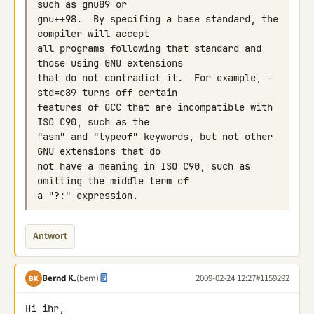
gnu++98.  By specifing a base standard, the 
all programs following that standard and 
that do not contradict it.  For example, -
features of GCC that are incompatible with 
"asm" and "typeof" keywords, but not other 
not have a meaning in ISO C90, such as 
Antwort
Bernd K.
(bem)
2009-02-24 12:27
#1159292
BK
Hi ihr,
