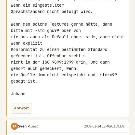
wenn ein eingestellter 

Sprachstandard nicht befolgt wird.

Wenn man solche Features gerne hätte, dann 
bitte mit -std=gnu99 oder von 

mir aus auch als Default ohne -std=, aber nicht 
wenn explizit 

Konformität zu einem bestimmten Standard 
gefordert ist. Offenbar steht's 

nicht in der ISO 9899:1999 drin, und dann 
gehört auch gemeckert, wenn 

die Quelle dem nicht entspricht und -std=c99 
gesagt ist.

Johann
Antwort
Sven P.
Gast
2009-02-24 12:46
#1159331
SP