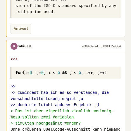
sion of the ISO C standard specified by any 
Antwort
raki
Gast
2009-02-24 13:09
#1159364
R
>>>
for
(
i
=
0
,
j
=
0
;
i
<
5
&&
j
<
5
;
i
++
,
j
++
)
>>
>> zumindest hab ich es so verstanden, die 
verschachtelte Lösung ergibt ja
>> doch ein leicht anderes Ergebnis ;)
> Das ist aber eigentlich ziemlich unsinnig. 
Wozu sollten zwei Variablen
> simultan hochgezählt werden?
Ohne größeren Quellcode-Ausschnitt kann niemand 