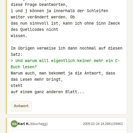
diese Frage beantworten,

i und j können ja innerhalb der Schleifen 
weiter verändert werden. Ob

das nun sinnvoll ist, kann ich ohne Sinn Zweck 
des Quellcodes nicht

wissen.

Im übrigen verweise ich dann nochmal auf diesen 
> Und warum will eigentlich keiner mehr ein C-
Buch lesen?
Warum auch, man bekommt ja die Antwort, dass 
das Lesen mehr bringt, 

steht

auf einem ganz anderen Blatt...
Antwort
Karl H.
(kbuchegg)
2009-02-24 14:28
#1159463
KH