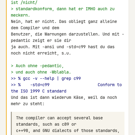
ist /nicht/
> standardkonform, dann hat er IMHO auch zu 
meckern.
Nein, hat er nicht. Das obliegt ganz alleine 
dem Compiler und dem 

Benutzer, die Warnungen darzustellen. Und mit -
pedantic zeigt er sie dir 

ja auch. Mit -ansi und -std=c99 hast du das 
noch nicht erreicht, s.u.

> Auch ohne -pedantic,
> und auch ohne -Wblabla.
>> % gcc -v --help | grep c99
>> %    -std=c99                    Conform to 
the ISO 1999 C standard
Und das ist dann wiederum Käse, weil da noch 
mehr zu steht:
The compiler can accept several base 
c++98, and GNU dialects of those standards, 