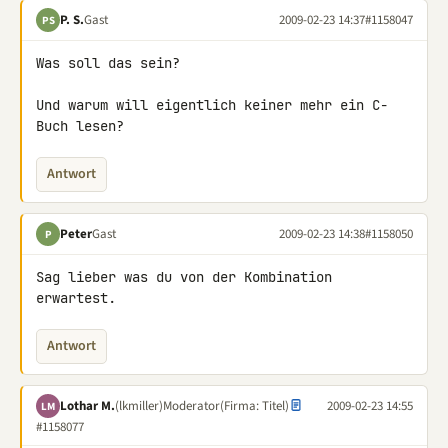
P. S.
Gast
2009-02-23 14:37
#1158047
PS
Was soll das sein?

Und warum will eigentlich keiner mehr ein C-
Buch lesen?
Antwort
Peter
Gast
2009-02-23 14:38
#1158050
P
Sag lieber was du von der Kombination 
erwartest.
Antwort
Lothar M.
(lkmiller)
Moderator
(Firma: Titel)
2009-02-23 14:55
LM
#1158077