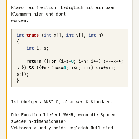
Klaro, ei freilich! Lediglich mit ein paar 
Klammern hier und dort 

int
trace
(
int
x
[],
int
y
[],
int
n
)
{
int
i
,
s
;
return
({
for
(
i
=
s
=
0
;
i
<
n
;
i
++
)
s
+=*
x
++
;
s
;})
&&
({
for
(
i
=
s
=
0
;
i
<
n
;
i
++
)
s
+=*
y
++
;
s
;});
}
Ist übrigens ANSI-C, also 
der
 C-Standard.

Die Funktion liefert WAHR, wenn die Spuren 
zweier n-dimensionaler 

Vektoren x und y beide ungleich Null sind.
