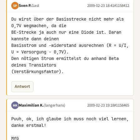
Sven P.
Gast
2009-02-23 18:41
#1158412
SP
Du wirst über der Basisstrecke nicht mehr als 
0,7V wegmachen, da die 

BE-Strecke ja auch nur eine Diode ist. Daran 
kannste dann deinen 

Basisstrom und -widerstand ausrechnen (R = U/I, 
U = Versorgung - 0,7V). 

Den nötigen Strom ermittelst du anhand Beta 
deines Transistors 

(Verstärkungsfaktor).
Antwort
Maximilian K.
(langerhans)
2009-02-23 19:18
#1158465
MK
Puuh, ok, ich glaube ich muss noch viel lernen, 
danke erstmal!

MfG