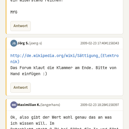
ein Widerstand reichen?

MfG
Antwort
Jörg S.
(joerg-s)
2009-02-23 17:40
#1158343
JS
http://de.wikipedia.org/wiki/Sättigung_(Elektro
nik)
Das Forum klaut die Klammer am Ende. Bitte von 
Hand einfügen :)
Antwort
Maximilian K.
(langerhans)
2009-02-23 18:28
#1158397
MK
Ok, also gibt der Wert wohl genau das an was 
ich wissen will. Im 
