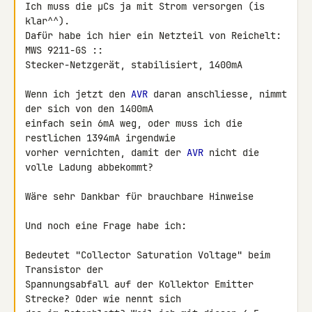
Ich muss die µCs ja mit Strom versorgen (is 
klar^^).

Dafür habe ich hier ein Netzteil von Reichelt: 
MWS 9211-GS :: 

Stecker-Netzgerät, stabilisiert, 1400mA

Wenn ich jetzt den 
AVR
 daran anschliesse, nimmt 
der sich von den 1400mA 

einfach sein 6mA weg, oder muss ich die 
restlichen 1394mA irgendwie 

vorher vernichten, damit der 
AVR
 nicht die 
volle Ladung abbekommt?

Wäre sehr Dankbar für brauchbare Hinweise

Und noch eine Frage habe ich:

Bedeutet "Collector Saturation Voltage" beim 
Transistor der 

Spannungsabfall auf der Kollektor Emitter 
Strecke? Oder wie nennt sich 
