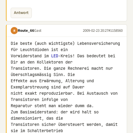
Antwort
Route_66
Gast
2009-02-23 20:27
#1158560
R
Die beste (auch wichtigste) Lebensversicherung 
für Leuchtdioden ist ein 

Vorwiderstand im 
LED
-Kreis! Das bedeutet bei 
Dir an den Kollektoren der 

Transistoren. Die ganze Rechnerei macht nur 
überschlagsmässig Sinn. Die 

Effekte aus Erwärmung, Alterung und 
Exemplarstreuung sind auf Dauer 

nicht exakt reproduzierbar. Bei Austausch von 
Transistoren infolge von 

Reparatur steht man wieder dumm da.

Zum Basiswiderstand: der wird halt so 
dimensioniert, das die 

Transistoren sicher übersteuert werden, damit 
sie im Schalterbetrieb 
