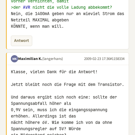
vorher vernichten, damit
>der 
AVR
 nicht die volle Ladung abbekommt?
Nein, die 1400mA geben nur an wieviel Strom das 
Netzteil MAXIMAL abgeben 

KÖNNTE, wenn man will.
Antwort
Maximilian K.
(langerhans)
2009-02-23 17:36
#1158334
MK
Klasse, vielen Dank für die Antwort!

Jetzt bleibt noch die Frage mit dem Transistor.

Und daraus ergibt sich noch eine: sollte der 
Spannungsabfall höher als 

0,9V sein, muss ich die eingangsspannung 
erhöhen. Allerdings ist das 

nächt höhere 6V. Wie komme ich von da ohne 
Spannungsregler auf 5V? Würde 
