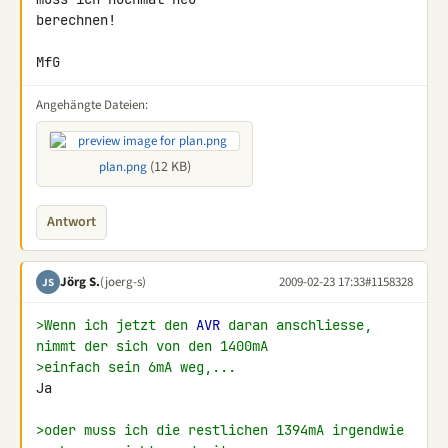
berechnen!

MfG
Angehängte Dateien:
(12 KB)
plan.png
Antwort
Jörg S.
(joerg-s)
2009-02-23 17:33
#1158328
JS
>Wenn ich jetzt den 
AVR
 daran anschliesse, 
nimmt der sich von den 1400mA
>einfach sein 6mA weg,...
Ja

>oder muss ich die restlichen 1394mA irgendwie 