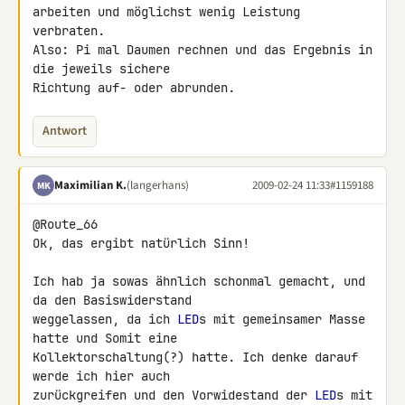
arbeiten und möglichst wenig Leistung 
verbraten.

Also: Pi mal Daumen rechnen und das Ergebnis in 
die jeweils sichere 

Richtung auf- oder abrunden.
Antwort
Maximilian K.
(langerhans)
2009-02-24 11:33
#1159188
MK
@Route_66

Ok, das ergibt natürlich Sinn!

Ich hab ja sowas ähnlich schonmal gemacht, und 
da den Basiswiderstand 

weggelassen, da ich 
LED
s mit gemeinsamer Masse 
hatte und Somit eine 

Kollektorschaltung(?) hatte. Ich denke darauf 
werde ich hier auch 

zurückgreifen und den Vorwidestand der 
LED
s mit 