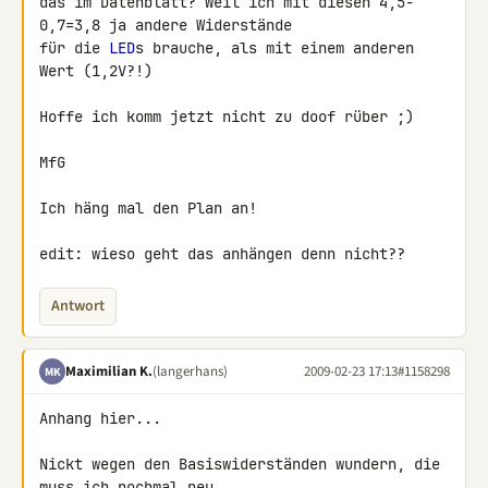
das im Datenblatt? Weil ich mit diesen 4,5-
0,7=3,8 ja andere Widerstände 

für die 
LED
s brauche, als mit einem anderen 
Wert (1,2V?!)

Hoffe ich komm jetzt nicht zu doof rüber ;)

MfG

Ich häng mal den Plan an!

edit: wieso geht das anhängen denn nicht??
Antwort
Maximilian K.
(langerhans)
2009-02-23 17:13
#1158298
MK
Anhang hier...

Nickt wegen den Basiswiderständen wundern, die 
muss ich nochmal neu 
