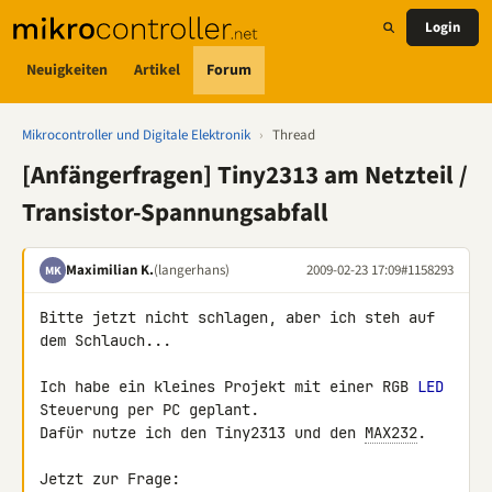
Login
Neuigkeiten
Artikel
Forum
Mikrocontroller und Digitale Elektronik
›
Thread
[Anfängerfragen] Tiny2313 am Netzteil /
Transistor-Spannungsabfall
Maximilian K.
(langerhans)
2009-02-23 17:09
#1158293
MK
Bitte jetzt nicht schlagen, aber ich steh auf 
dem Schlauch...

Ich habe ein kleines Projekt mit einer RGB 
LED
Steuerung per PC geplant.

Dafür nutze ich den Tiny2313 und den 
MAX232
.

Jetzt zur Frage:
