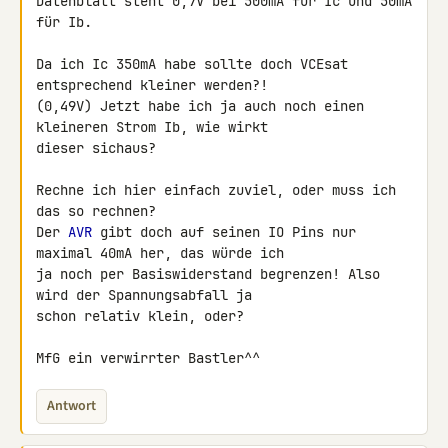
Datenblatt steht 0,7V bei 500mA für Ic und 50mA 
für Ib.

Da ich Ic 350mA habe sollte doch VCEsat 
entsprechend kleiner werden?! 

(0,49V) Jetzt habe ich ja auch noch einen 
kleineren Strom Ib, wie wirkt 

dieser sichaus?

Rechne ich hier einfach zuviel, oder muss ich 
das so rechnen?

Der 
AVR
 gibt doch auf seinen IO Pins nur 
maximal 40mA her, das würde ich 

ja noch per Basiswiderstand begrenzen! Also 
wird der Spannungsabfall ja 

schon relativ klein, oder?

MfG ein verwirrter Bastler^^
Antwort