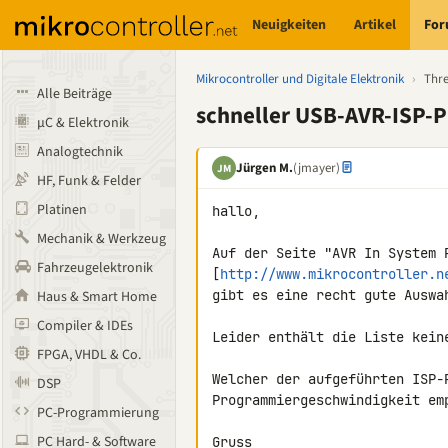
Neuigkeiten
Artikel
Fo
Mikrocontroller und Digitale Elektronik
›
Thr
Alle Beiträge
schneller USB-AVR-ISP-
µC & Elektronik
Analogtechnik
Jürgen M.
(jmayer)
JM
HF, Funk & Felder
Platinen
hallo,

Mechanik & Werkzeug
Auf der Seite "AVR In System P
Fahrzeugelektronik
[
http://www.mikrocontroller.n
gibt es eine recht gute Auswa
Haus & Smart Home
Compiler & IDEs
Leider enthält die Liste kein
FPGA, VHDL & Co.
Welcher der aufgeführten ISP-
DSP
Programmiergeschwindigkeit emp
PC-Programmierung
PC Hard- & Software
Gruss
