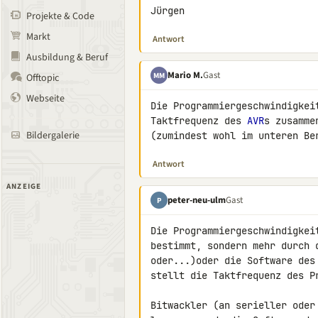
Jürgen
Projekte & Code
Markt
Antwort
Ausbildung & Beruf
Mario M.
Gast
MM
Offtopic
Webseite
Die Programmiergeschwindigkei
Taktfrequenz des 
AVR
s zusamme
Bildergalerie
(zumindest wohl im unteren Be
Antwort
ANZEIGE
peter-neu-ulm
Gast
P
Die Programmiergeschwindigkei
bestimmt, sondern mehr durch 
oder...)oder die Software des
stellt die Taktfrequenz des Pr
Bitwackler (an serieller oder