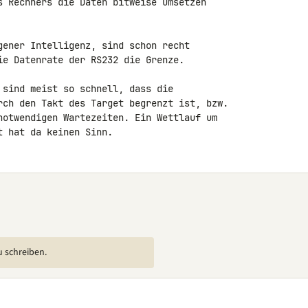
s Rechners die Daten bitweise umsetzen 

gener Intelligenz, sind schon recht 

ie Datenrate der RS232 die Grenze.

 sind meist so schnell, dass die 

rch den Takt des Target begrenzt ist, bzw. 

notwendigen Wartezeiten. Ein Wettlauf um 

t hat da keinen Sinn.
u schreiben.