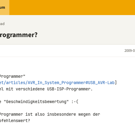
rum
ead
Programmer?
2009-0
rogrammer" 

et/articles/AVR_In_System_Programmer#USB_AVR-Lab
] 

hl mit verschiedene USB-ISP-Programmer.

e "Geschwindigkeitsbewertung" :-(

Programmer ist also insbesondere wegen der 

fehlenswert?
