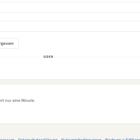
ODER
rt nur eine Minute.
pressum
–
Datenschutzerklärung
–
Nutzungsbedingungen
–
Werbung auf Mikroco