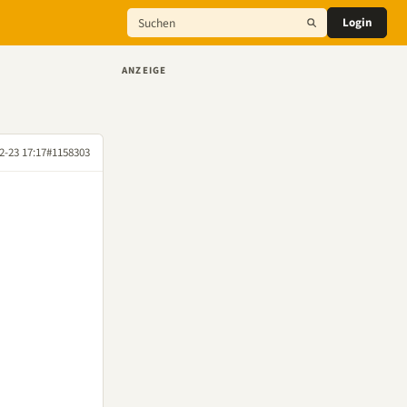
Login
ANZEIGE
2-23 17:17
#1158303