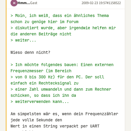
Hmm...
Gast
2009-02-23 19:57
#1158522
H
> Moin, ich weiß, dass ein ähnliches Thema 
schon zu genüge hier im Forum
> diskutiert wurde, aber irgendwie helfen mir 
die anderen Beiträge nicht
> weiter...
Wieso denn nicht?

> Ich möchte folgendes bauen: Einen externen 
Frequenzmesser (im Bereich
> von 0 bis 300 Hz) für den PC. Der soll 
einfach ein Rechtecksignal zu
> einer Zahl umwandeln und dann zum Rechner 
schicken, so dass ich ihn da
> weiterverwenden kann...
Am simpelsten wär es, wenn dein Frequenzzähler 
jede volle Sekunde den 

Wert in einen String verpackt per UART 