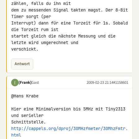
zählen, falls du ihn mit 

dem zu messenden Signal takten magst. Der 8-Bit 
Timer sorgt (per 

Interrupt) dann für eine Torzeit für 1s. Sobald 
die Torzeit rum ist 

startet gleich die nächste Messung und die 
letzte wird umgerechnet und 

verschickt.
Antwort
[Frank]
Gast
2009-02-23 21:14
#1158601
[
@Hans Krabe

Hier eine Minimalversion bis 5MHz mit Tiny2313 
und serieller 

http://cappels.org/dproj/30MHzfmeter/30MhzFmtr.
html