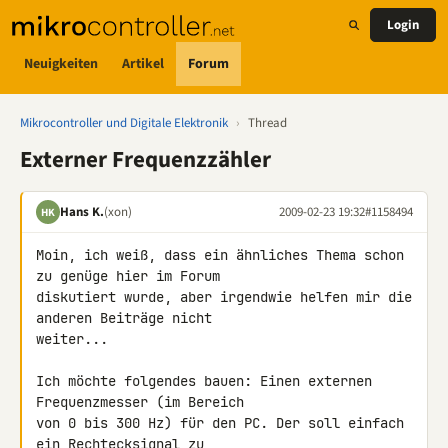
Login
Neuigkeiten
Artikel
Forum
Mikrocontroller und Digitale Elektronik
›
Thread
Externer Frequenzzähler
Hans K.
(xon)
2009-02-23 19:32
#1158494
HK
Moin, ich weiß, dass ein ähnliches Thema schon 
zu genüge hier im Forum 

diskutiert wurde, aber irgendwie helfen mir die 
anderen Beiträge nicht 

weiter...

Ich möchte folgendes bauen: Einen externen 
Frequenzmesser (im Bereich 

von 0 bis 300 Hz) für den PC. Der soll einfach 
ein Rechtecksignal zu 
