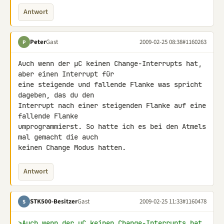
Antwort
Peter
Gast
2009-02-25 08:38
#1160263
P
Auch wenn der µC keinen Change-Interrupts hat, 
aber einen Interrupt für 

eine steigende und fallende Flanke was spricht 
dageben, das du den 

Interrupt nach einer steigenden Flanke auf eine 
fallende Flanke 

umprogrammierst. So hatte ich es bei den Atmels 
mal gemacht die auch 

keinen Change Modus hatten.
Antwort
STK500-Besitzer
Gast
2009-02-25 11:33
#1160478
S
>Auch wenn der µC keinen Change-Interrupts hat, 