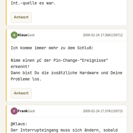
Int.-quelle es war.
Antwort
Klaus
Gast
2009-02-24 17:36
#1159712
K
Ich komme immer mehr zu dem Schluß:

Nimm einen µC der Pin-Change-"Ereignisse" 
erkennt!

Dann bist Du die zusätzliche Hardware und Deine 
Probleme los.
Antwort
Frank
Gast
2009-02-24 17:37
#1159715
F
@Klaus:

Der Interrupteingang muss sich ändern, sobald 