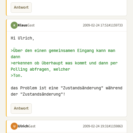
Antwort
Klaus
Gast
2009-02-24 17:51
#1159733
K
Hi Ulrich,

>Über den einen gemeinsamen Eingang kann man 
dann
>erkennen ob überhaupt was kommt und dann per 
Polling abfragen, welcher
>Ton.
das Problem ist eine "Zustandsänderung" während 
der "Zustandsänderung"!
Antwort
Ulrich
Gast
2009-02-24 19:31
#1159863
U