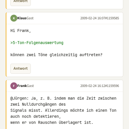
Antwort
Klaus
Gast
2009-02-24 16:07
#1159585
K
Hi Frank,

>5-Ton-Folgenauswertung
können zwei Töne gleichzeitig auftreten?
Antwort
Frank
Gast
2009-02-24 16:12
#1159596
F
@Jürgen: Ja, z. B. indem man die Zeit zwischen 
zwei Nulldurchgängen des 

Signals misst. Allerdings möchte ich einen Ton 
auch noch detektieren, 

wenn er von Rauschen überlagert ist.
