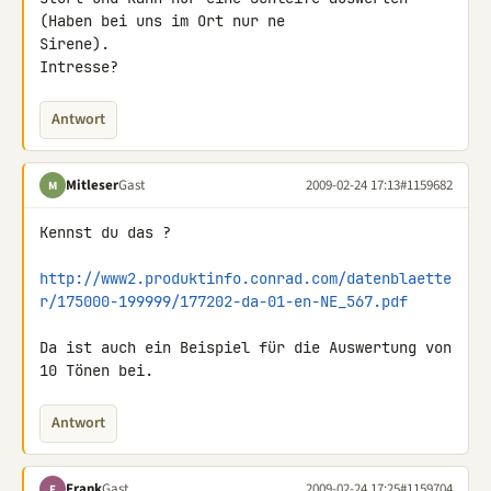
(Haben bei uns im Ort nur ne 

Sirene).

Intresse?
Antwort
Mitleser
Gast
2009-02-24 17:13
#1159682
M
Kennst du das ?

http://www2.produktinfo.conrad.com/datenblaette
r/175000-199999/177202-da-01-en-NE_567.pdf
Da ist auch ein Beispiel für die Auswertung von 
10 Tönen bei.
Antwort
Frank
Gast
2009-02-24 17:25
#1159704
F