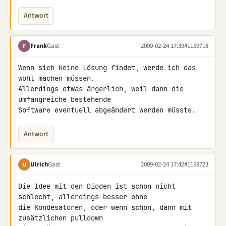
Antwort
Frank
Gast
2009-02-24 17:39
#1159718
F
Wenn sich keine Lösung findet, werde ich das 
wohl machen müssen. 

Allerdings etwas ärgerlich, weil dann die 
umfangreiche bestehende 

Software eventuell abgeändert werden müsste.
Antwort
Ulrich
Gast
2009-02-24 17:42
#1159723
U
Die Idee mit den Dioden ist schon nicht 
schlecht, allerdings besser ohne 

die Kondesatoren, oder wenn schon, dann mit 
zusätzlichen pulldown 
