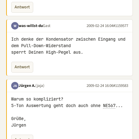
Antwort
was-willst-du
Gast
2009-02-24 16:04
#1159577
W
Ich denke der Kondensator zwischen Eingang und 
dem Pull-Down-Widerstand 

sperrt Deinen High-Pegel aus.
Antwort
Jürgen A.
(jaja)
2009-02-24 16:06
#1159583
JA
Warum so kompliziert?

5-Ton Auswertung geht doch auch ohne 
NE567
...

Grüße,

Jürgen