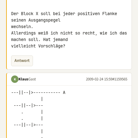
Der Block X soll bei jeder positiven Flanke 
seinen Ausgangspegel 

wechseln.

Allerdings weiß ich nicht so recht, wie ich das 
machen soll. Hat jemand 

vielleicht Vorschläge?
Antwort
Klaus
Gast
2009-02-24 15:59
#1159565
K
---||--|>----------- A

            |

 ---||--|>---

    .       |

    .       |

 ---||--|>---

            |

            -
