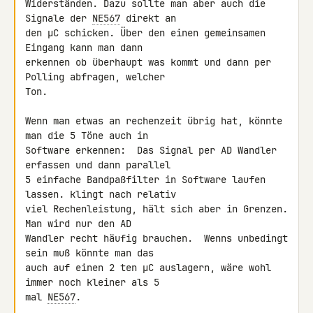
Widerständen. Dazu sollte man aber auch die 
Signale der 
NE567
 direkt an 

den µC schicken. Über den einen gemeinsamen 
Eingang kann man dann 

erkennen ob überhaupt was kommt und dann per 
Polling abfragen, welcher 

Ton.

Wenn man etwas an rechenzeit übrig hat, könnte 
man die 5 Töne auch in 

Software erkennen:  Das Signal per AD Wandler 
erfassen und dann parallel 

5 einfache Bandpaßfilter in Software laufen 
lassen. klingt nach relativ 

viel Rechenleistung, hält sich aber in Grenzen. 
Man wird nur den AD 

Wandler recht häufig brauchen.  Wenns unbedingt 
sein muß könnte man das 

auch auf einen 2 ten µC auslagern, wäre wohl 
immer noch kleiner als 5 

mal 
NE567
.