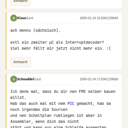
Antwort
Klaus
Gast
2009-02-24 16:50
#1159649
K
ach mennu (sächsisch).

evtl ein zweiter µC als Interruptdecoder?

Viel mehr fällt mir jetzt nicht mehr ein. :(
Antwort
Schnuddel
Gast
2009-02-24 17:03
#1159668
S
Ich denk mal, dass du dir nen FME selber bauen 
willst.

Hab das auch mal mit nem 
PIC
 gemacht, hab da 
noch irgendwo die Sourcen 

und nen Schaltplan rumliegen ist aber in 
Assembler, wenn dich das nicht 

stört und kann nur eine Schleife auswerten 