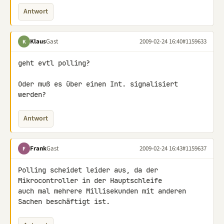
Antwort
Klaus
Gast
2009-02-24 16:40
#1159633
K
geht evtl polling?

Oder muß es über einen Int. signalisiert 
werden?
Antwort
Frank
Gast
2009-02-24 16:43
#1159637
F
Polling scheidet leider aus, da der 
Mikrocontroller in der Hauptschleife 

auch mal mehrere Millisekunden mit anderen 
Sachen beschäftigt ist.