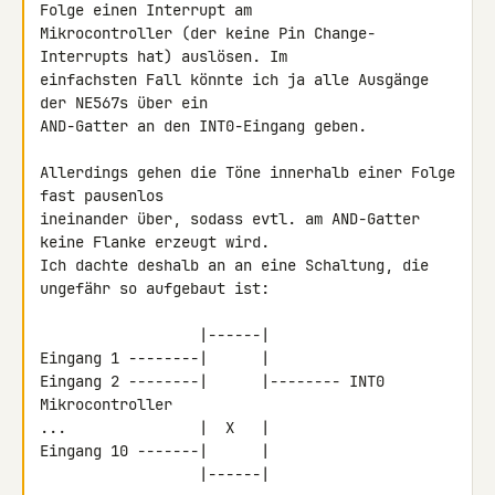
Folge einen Interrupt am 

Mikrocontroller (der keine Pin Change-
Interrupts hat) auslösen. Im 

einfachsten Fall könnte ich ja alle Ausgänge 
der NE567s über ein 

AND-Gatter an den INT0-Eingang geben.

Allerdings gehen die Töne innerhalb einer Folge 
fast pausenlos 

ineinander über, sodass evtl. am AND-Gatter 
keine Flanke erzeugt wird. 

Ich dachte deshalb an an eine Schaltung, die 
ungefähr so aufgebaut ist:

                  |------|

Eingang 1 --------|      |

Eingang 2 --------|      |-------- INT0 
Mikrocontroller

...               |  X   |

Eingang 10 -------|      |

                  |------|
