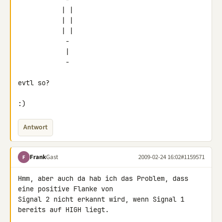
           | |

           | |

           | |

            -

            |

            -

evtl so?

:)
Antwort
Frank
Gast
2009-02-24 16:02
#1159571
F
Hmm, aber auch da hab ich das Problem, dass 
eine positive Flanke von 

Signal 2 nicht erkannt wird, wenn Signal 1 
bereits auf HIGH liegt.