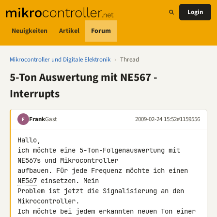
Login
Neuigkeiten
Artikel
Forum
Mikrocontroller und Digitale Elektronik
›
Thread
5-Ton Auswertung mit NE567 -
Interrupts
Frank
Gast
2009-02-24 15:52
#1159556
F
Hallo,

ich möchte eine 5-Ton-Folgenauswertung mit 
NE567s und Mikrocontroller 

aufbauen. Für jede Frequenz möchte ich einen 
NE567
 einsetzen. Mein 

Problem ist jetzt die Signalisierung an den 
Mikrocontroller.

Ich möchte bei jedem erkannten neuen Ton einer 