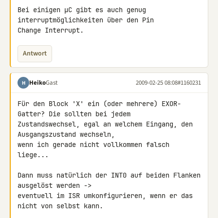
Bei einigen µC gibt es auch genug 
interruptmöglichkeiten über den Pin 

Change Interrupt.
Antwort
Heiko
Gast
2009-02-25 08:08
#1160231
H
Für den Block 'X' ein (oder mehrere) EXOR-
Gatter? Die sollten bei jedem 

Zustandswechsel, egal an welchem Eingang, den 
Ausgangszustand wechseln, 

wenn ich gerade nicht vollkommen falsch 
liege...

Dann muss natürlich der INT0 auf beiden Flanken 
ausgelöst werden -> 

eventuell im ISR umkonfigurieren, wenn er das 
nicht von selbst kann.
