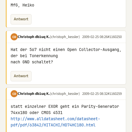
MfG, Heiko
Antwort
Christoph db1uq K.
(christoph_kessler)
2009-02-25 08:26
#1160250
CD
Hat der 567 nicht einen Open Collector-Ausgang, 
der bei Tonerkennung 

nach GND schaltet?
Antwort
Christoph db1uq K.
(christoph_kessler)
2009-02-25 08:32
#1160259
CD
statt einzelner EXOR geht ein Parity-Generator 
http://www.alldatasheet.com/datasheet-
pdf/pdf/63842/HITACHI/HD74HC180.html