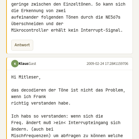
geringe zwischen den Einzeltönen. So kann sich 
die Erkennung von zwei 

aufeinander folgenden Tönen durch die NE567s 
überschneiden und der 

Mikrocontroller erhält kein Interrupt-Signal.
Antwort
Klaus
Gast
2009-02-24 17:28
#1159706
K
Hi Mitleser,

das decodieren der Töne ist nicht das Problem, 
wenn ich Frank

richtig verstanden habe.

Ich habs so verstanden: wenn sich die

Freq. ändert muß >ein< Interrupteingang sich 
ändern. (auch bei

Mischfrequenzen) um abfragen zu können welche 