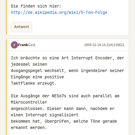
Die finden sich hier: 
http://de.wikipedia.org/wiki/5-Ton-Folge
Antwort
Frank
Gast
2009-02-24 16:31
#1159621
F
Ich bräuchte so eine Art Interrupt Encoder, der 
jedesmal seinen 

Ausgangspegel wechselt, wenn irgendeiner seiner 
Eingänge eine positive 

Taktflanke erzeugt.

Die Ausgänge der NE567s sind auch parallel am 
Mikrocontroller 

angeschlossen. Dieser kann dann, nachdem er 
einen Interrupt signalisiert 

bekommen hat, überprüfen, welche Töne gerade 
erkannt werden.