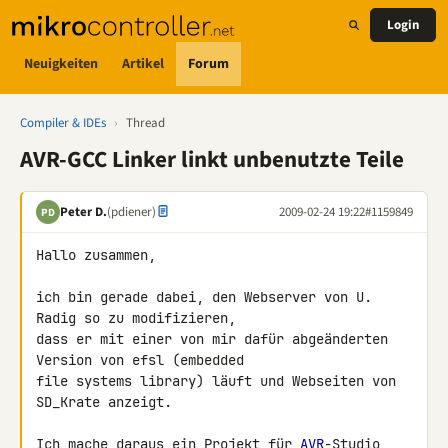
Login
Neuigkeiten
Artikel
Forum
Compiler & IDEs
›
Thread
AVR-GCC Linker linkt unbenutzte Teile
Peter D.
(pdiener)
2009-02-24 19:22
#1159849
PD
Hallo zusammen,

ich bin gerade dabei, den Webserver von U. 
Radig so zu modifizieren, 

dass er mit einer von mir dafür abgeänderten 
Version von efsl (embedded 

file systems library) läuft und Webseiten von 
SD_Krate anzeigt.

Ich mache daraus ein Projekt für 
AVR
-Studio, 