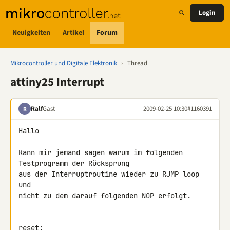
Login
Neuigkeiten
Artikel
Forum
Mikrocontroller und Digitale Elektronik
›
Thread
attiny25 Interrupt
Ralf
Gast
2009-02-25 10:30
#1160391
R
Hallo

Kann mir jemand sagen warum im folgenden 
Testprogramm der Rücksprung

aus der Interruptroutine wieder zu RJMP loop 
und

nicht zu dem darauf folgenden NOP erfolgt.

reset:
