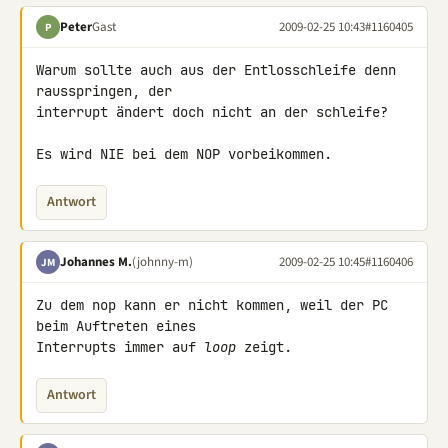
Peter
Gast
2009-02-25 10:43
#1160405
P
Warum sollte auch aus der Entlosschleife denn 
rausspringen, der 

interrupt ändert doch nicht an der schleife?

Es wird NIE bei dem NOP vorbeikommen.
Antwort
Johannes M.
(johnny-m)
2009-02-25 10:45
#1160406
JM
Zu dem nop kann er nicht kommen, weil der PC 
beim Auftreten eines 

Interrupts immer auf 
loop
 zeigt.
Antwort