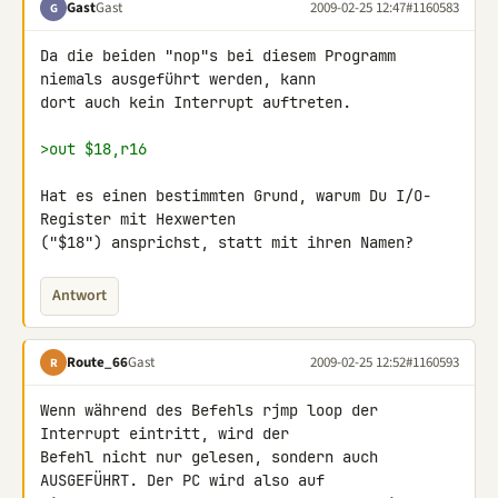
Gast
Gast
2009-02-25 12:47
#1160583
G
Da die beiden "nop"s bei diesem Programm 
niemals ausgeführt werden, kann 

dort auch kein Interrupt auftreten.

>out $18,r16
Hat es einen bestimmten Grund, warum Du I/O-
Register mit Hexwerten 

("$18") ansprichst, statt mit ihren Namen?
Antwort
Route_66
Gast
2009-02-25 12:52
#1160593
R
Wenn während des Befehls rjmp loop der 
Interrupt eintritt, wird der 

Befehl nicht nur gelesen, sondern auch 
AUSGEFÜHRT. Der PC wird also auf 
