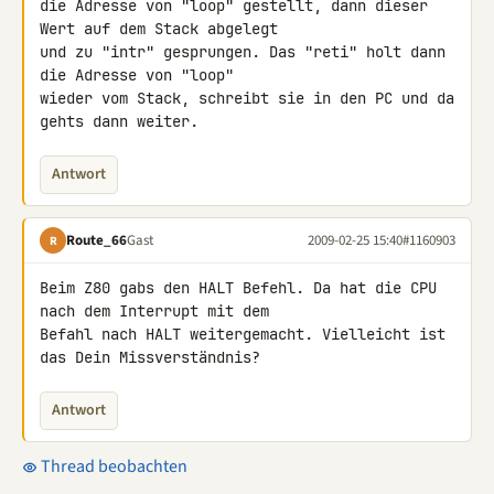
die Adresse von "loop" gestellt, dann dieser 
Wert auf dem Stack abgelegt 

und zu "intr" gesprungen. Das "reti" holt dann 
die Adresse von "loop" 

wieder vom Stack, schreibt sie in den PC und da 
gehts dann weiter.
Antwort
Route_66
Gast
2009-02-25 15:40
#1160903
R
Beim Z80 gabs den HALT Befehl. Da hat die CPU 
nach dem Interrupt mit dem 

Befahl nach HALT weitergemacht. Vielleicht ist 
das Dein Missverständnis?
Antwort
Thread beobachten