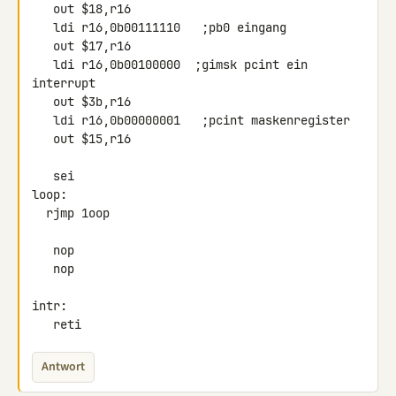
   out $18,r16

   ldi r16,0b00111110   ;pb0 eingang

   out $17,r16

   ldi r16,0b00100000  ;gimsk pcint ein 
interrupt

   out $3b,r16

   ldi r16,0b00000001   ;pcint maskenregister

   out $15,r16

   sei

loop:

  rjmp 1oop

   nop

   nop

intr:

   reti
Antwort