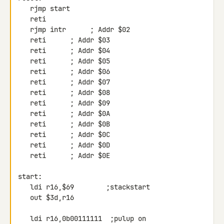
   rjmp start

   reti

   rjmp intr      ; Addr $02

   reti      ; Addr $03

   reti      ; Addr $04

   reti      ; Addr $05

   reti      ; Addr $06

   reti      ; Addr $07

   reti      ; Addr $08

   reti      ; Addr $09

   reti      ; Addr $0A

   reti      ; Addr $0B

   reti      ; Addr $0C

   reti      ; Addr $0D

   reti      ; Addr $0E

start:

   ldi r16,$69        ;stackstart

   out $3d,r16

   ldi r16,0b00111111  ;pulup on
