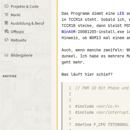
Projekte & Code
Das Programm dimmt eine 
LED
 a
Markt
in TCCR1A steht. Sobald ich, 
Ausbildung & Beruf
Offtopic
WinAVR
-20081205-install.exe i
Hinweis, ob WGM13 mal einem a
Webseite
Auch, wenn manche zweifeln: W
Bildergalerie
dunkel. Ich habe es mehrere M
geht mehr.

ANZEIGE
1
// PWM 10 Bit Phase und
2
3
4
#include
<avr/io.h>
5
#include
<avr/interrupt
6
7
#define F_CPU 7372800UL