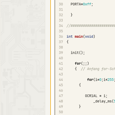
30
PORTA
=
0xff
;
31
32
}
33
34
//#####################
35
36
int
main
(
void
)
37
{
38
39
init
();
40
41
for
(;;)
42
{
// Anfang for-Sc
43
44
for
(
i
=
0
;
i
<
255
45
{
46
47
OCR1AL
=
i
;
48
_delay_ms
(
49
}
50