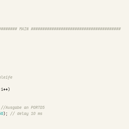
######## MAIN #######################################
hleife
;
i
++
)
//Ausgabe an PORTD5
50
);
// delay 10 ms