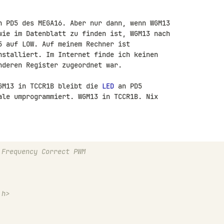
n PD5 des MEGA16. Aber nur dann, wenn WGM13 

wie im Datenblatt zu finden ist, WGM13 nach 

nstalliert. Im Internet finde ich keinen 

nderen Register zugeordnet war.

GM13 in TCCR1B bleibt die 
LED
 an PD5 

ale umprogrammiert. WGM13 in TCCR1B. Nix 

 Frequency Correct PWM
.h>
       