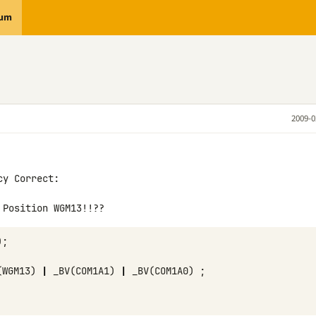
rum
2009-0
y Correct:

 Position WGM13!!??
);
(
WGM13
)
|
_BV
(
COM1A1
)
|
_BV
(
COM1A0
)
;