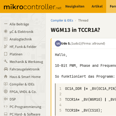
Neuigkeiten
Artikel
Fo
Compiler & IDEs
›
Thread
Alle Beiträge
WGM13 in TCCR1A?
µC & Elektronik
Analogtechnik
Udo S.
(1udo1)
(Firma: allround)
US
HF, Funk & Felder
Platinen
Hallo,

Mechanik & Werkzeug
10-Bit PWM, Phase and Frequenc
Fahrzeugelektronik
So funktioniert das Programm:
Haus & Smart Home
Compiler & IDEs
1
OC1A_DDR
|=
_BV
(
OC1A_PIN
FPGA, VHDL & Co.
2
DSP
3
TCCR1A
=
_BV
(
WGM10
)
|
_BV
4
PC-Programmierung
5
TCCR1B
=
_BV
(
CS10
);
PC Hard- & Software