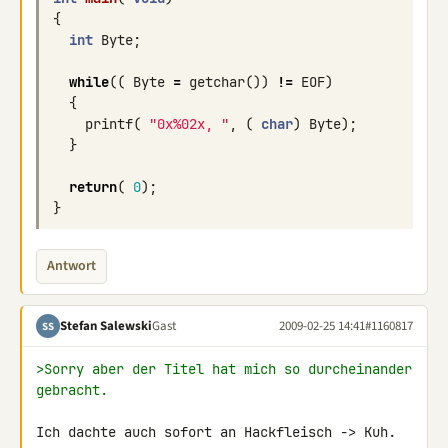
{
int
Byte
;
while
((
Byte
=
getchar
())
!=
EOF
)
{
printf
(
"0x%02x, "
,
(
char
)
Byte
);
}
return
(
0
);
}
Antwort
Stefan Salewski
Gast
2009-02-25 14:41
#1160817
SS
>Sorry aber der Titel hat mich so durcheinander 
gebracht.
Ich dachte auch sofort an Hackfleisch -> Kuh.
