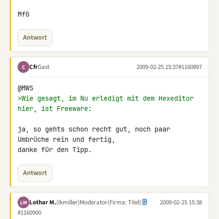
MfG
Antwort
Cfr
Gast
2009-02-25 15:37
#1160897
C
>Wie gesagt, im Nu erledigt mit dem Hexeditor 
hier, ist Freeware:
ja, so gehts schon recht gut, noch paar 
Umbrüche rein und fertig,

danke für den Tipp.
Antwort
Lothar M.
(lkmiller)
Moderator
(Firma: Titel)
2009-02-25 15:38
LM
#1160900