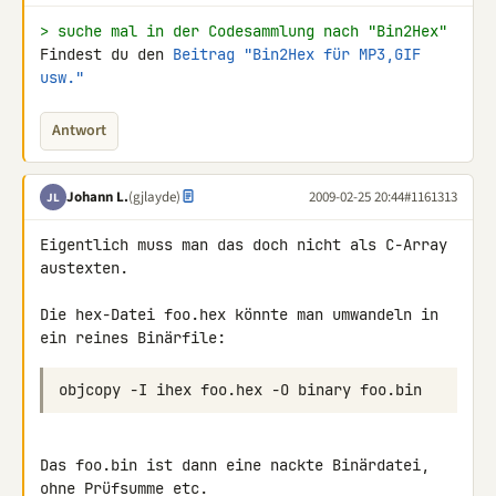
> suche mal in der Codesammlung nach "Bin2Hex"
Findest du den 
Beitrag "Bin2Hex für MP3,GIF 
usw."
Antwort
Johann L.
(gjlayde)
2009-02-25 20:44
#1161313
JL
Eigentlich muss man das doch nicht als C-Array 
austexten.

Die hex-Datei foo.hex könnte man umwandeln in 
ein reines Binärfile:
Das foo.bin ist dann eine nackte Binärdatei, 
ohne Prüfsumme etc.
