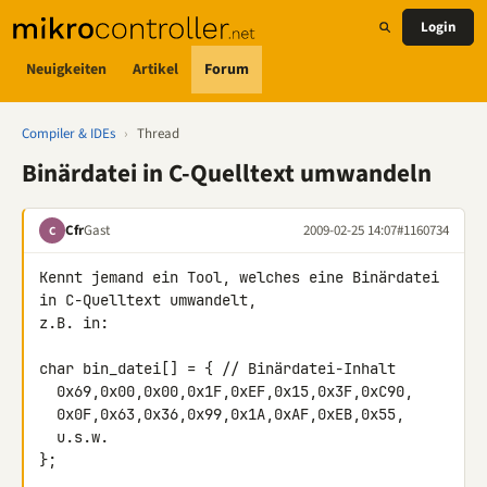
Login
Neuigkeiten
Artikel
Forum
Compiler & IDEs
›
Thread
Binärdatei in C-Quelltext umwandeln
Cfr
Gast
2009-02-25 14:07
#1160734
C
Kennt jemand ein Tool, welches eine Binärdatei 
in C-Quelltext umwandelt,

z.B. in:

char bin_datei[] = { // Binärdatei-Inhalt

  0x69,0x00,0x00,0x1F,0xEF,0x15,0x3F,0xC90,

  0x0F,0x63,0x36,0x99,0x1A,0xAF,0xEB,0x55,

  u.s.w.

};
