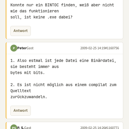
Konnte nur ein BINTOC finden, weiß aber nicht 
wie das funktionieren 

soll, ist keine .exe dabei?
Antwort
Peter
Gast
2009-02-25 14:19
#1160756
P
1. Also estmal ist jede Datei eine Binärdatei, 
sie besteht immer aus 

bytes mit bits.

2. Es ist nicht möglich aus einem compilat zum 
Quelltext 

zurückzuwandeln.
Antwort
P. S.
Gast
2009-02-25 14:26
#1160771
PS