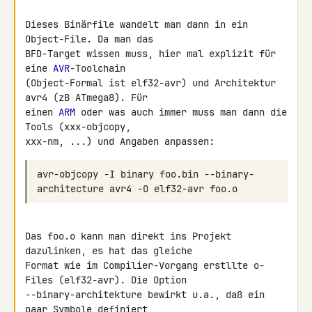
Dieses Binärfile wandelt man dann in ein 
Object-File. Da man das 

BFD-Target wissen muss, hier mal explizit für 
eine 
AVR
-Toolchain 

(Object-Formal ist elf32-avr) und Architektur 
avr4 (zB ATmega8). Für 

einen 
ARM
 oder was auch immer muss man dann die 
Tools (xxx-objcopy, 

avr-objcopy -I binary foo.bin --binary-
Das foo.o kann man direkt ins Projekt 
dazulinken, es hat das gleiche 

Format wie im Compilier-Vorgang erstllte o-
Files (elf32-avr). Die Option 

--binary-architekture bewirkt u.a., daß ein 
paar Symbole definiert 
