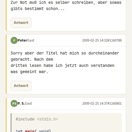
Zur Not muß ich es selber schreiben, aber sowas 
gibts bestimmt schon...
Antwort
Peter
Gast
2009-02-25 14:32
#1160786
P
Sorry aber der Titel hat mich so durcheinander 
gebracht. Nach dem 

dritten lesen habe ich jetzt auch verstanden 
was gemeint war.
Antwort
P. S.
Gast
2009-02-25 14:37
#1160801
PS
#include
<stdio.h>
int
main
(
void
)