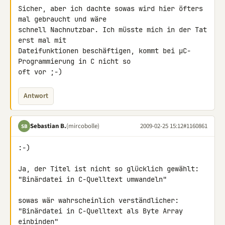
Sicher, aber ich dachte sowas wird hier öfters 
mal gebraucht und wäre 

schnell Nachnutzbar. Ich müsste mich in der Tat 
erst mal mit 

Dateifunktionen beschäftigen, kommt bei µC-
Programmierung in C nicht so 

oft vor ;-)
Antwort
Sebastian B.
(mircobolle)
2009-02-25 15:12
#1160861
SB
:-)

Ja, der Titel ist nicht so glücklich gewählt:

"Binärdatei in C-Quelltext umwandeln"

sowas wär wahrscheinlich verständlicher:

"Binärdatei in C-Quelltext als Byte Array 
einbinden"
