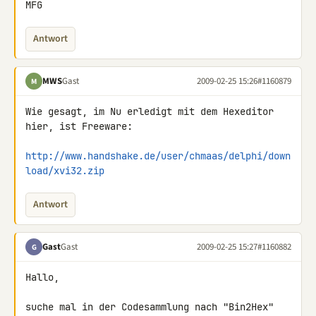
MFG
Antwort
MWS
Gast
2009-02-25 15:26
#1160879
M
Wie gesagt, im Nu erledigt mit dem Hexeditor 
hier, ist Freeware:

http://www.handshake.de/user/chmaas/delphi/down
load/xvi32.zip
Antwort
Gast
Gast
2009-02-25 15:27
#1160882
G
Hallo,

suche mal in der Codesammlung nach "Bin2Hex"
