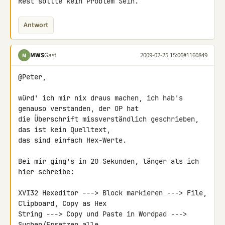
Rest sollte kein Problem Sein.
Antwort
MWS
Gast
2009-02-25 15:06
#1160849
M
@Peter,

würd' ich mir nix draus machen, ich hab's 
genauso verstanden, der OP hat 

die Überschrift missverständlich geschrieben, 
das ist kein Quelltext, 

das sind einfach Hex-Werte.

Bei mir ging's in 20 Sekunden, länger als ich 
hier schreibe:

XVI32 Hexeditor ---> Block markieren ---> File, 
Clipboard, Copy as Hex 

String ---> Copy und Paste in Wordpad ---> 
Suchen/Ersetzen alle 
