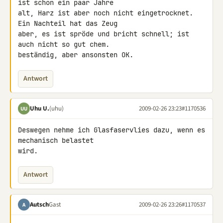
ist schon ein paar Jahre 

alt, Harz ist aber noch nicht eingetrocknet. 
Ein Nachteil hat das Zeug 

aber, es ist spröde und bricht schnell; ist 
auch nicht so gut chem. 

beständig, aber ansonsten OK.
Antwort
Uhu U.
(uhu)
2009-02-26 23:23
#1170536
UU
Deswegen nehme ich Glasfaservlies dazu, wenn es 
mechanisch belastet 

wird.
Antwort
Autsch
Gast
2009-02-26 23:26
#1170537
A