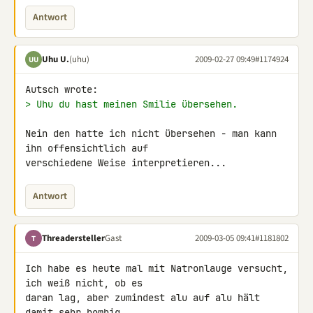
Antwort
Uhu U.
(uhu)
2009-02-27 09:49
#1174924
UU
> Uhu du hast meinen Smilie übersehen.
Nein den hatte ich nicht übersehen - man kann 
ihn offensichtlich auf 

verschiedene Weise interpretieren...
Antwort
Threadersteller
Gast
2009-03-05 09:41
#1181802
T
Ich habe es heute mal mit Natronlauge versucht, 
ich weiß nicht, ob es 

daran lag, aber zumindest alu auf alu hält 
damit sehr bombig.
