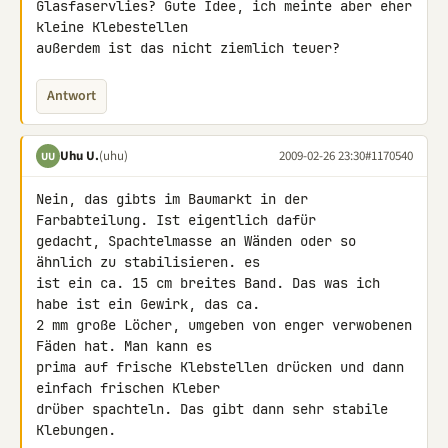
Glasfaservlies? Gute Idee, ich meinte aber eher 
kleine Klebestellen 

außerdem ist das nicht ziemlich teuer?
Antwort
Uhu U.
(uhu)
2009-02-26 23:30
#1170540
UU
Nein, das gibts im Baumarkt in der 
Farbabteilung. Ist eigentlich dafür 

gedacht, Spachtelmasse an Wänden oder so 
ähnlich zu stabilisieren. es 

ist ein ca. 15 cm breites Band. Das was ich 
habe ist ein Gewirk, das ca. 

2 mm große Löcher, umgeben von enger verwobenen 
Fäden hat. Man kann es 

prima auf frische Klebstellen drücken und dann 
einfach frischen Kleber 

drüber spachteln. Das gibt dann sehr stabile 
Klebungen.