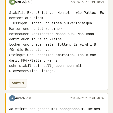
Uhu U.
(uhu)
2009-02-26 23:13
#1170527
UU
Stabilit Expreß ist von Henkel - wie Pattex. Es 
besteht aus einem 

flüssigen Binder und einem pulverförmigen 
Härter und härtet zu einer 

rotbraunen kanllharten Masse aus. Man kann 
damit auch in Maßen kleine 

Löcher und Unebenheiten füllen. Es wird z.B. 
für die Reparatur von 

Steingut und Porzellan empfohlen. Ich klebe 
damit FR4-Platten, wenns 

sehr stabil sein soll, auch noch mit 
Glasfaservlies-Einlage.
Antwort
Autsch
Gast
2009-02-26 23:20
#1170532
A
Ja stimmt hab gerade mal nachgeschaut. Meines 