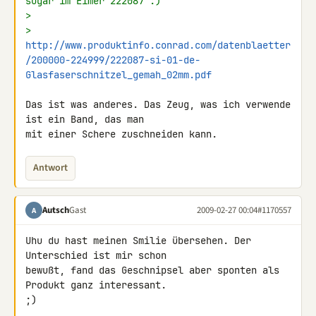
sogar im Eimer 222087 :)
>
> 
http://www.produktinfo.conrad.com/datenblaetter
/200000-224999/222087-si-01-de-
Glasfaserschnitzel_gemah_02mm.pdf
Das ist was anderes. Das Zeug, was ich verwende 
ist ein Band, das man 

mit einer Schere zuschneiden kann.
Antwort
Autsch
Gast
2009-02-27 00:04
#1170557
A
Uhu du hast meinen Smilie übersehen. Der 
Unterschied ist mir schon 

bewußt, fand das Geschnipsel aber sponten als 
Produkt ganz interessant. 

;)