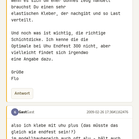
Wenn es sich um eher dünnes Zeug handelt 
brauchst Du einen sehr 

elastischen Kleber, der nachgibt und so Last 
verteilt.

Und noch was ist wichtig, die richtige 
Schichtdicke. Ich kenne die die 

Optimale bei Uhu Endfest 300 nicht, aber 
vielleicht findet sich irgendwo 

eine Angabe dazu.

Grüße

Flo
Antwort
Gast
Gast
2009-02-26 17:36
#1162476
G
also ich klebe mit uhu plus (das müsste das 
gleich wie endfest sein!?) 

im modellbaubereich auch oft alu - hält auch 