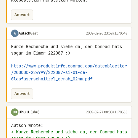
Klebestellen herstellen wollen.
Antwort
Autsch
Gast
2009-02-26 23:52
#1170548
A
Kurze Recherche und siehe da, der Conrad hats 
sogar im Eimer 222087 :)

http://www.produktinfo.conrad.com/datenblaetter
/200000-224999/222087-si-01-de-
Glasfaserschnitzel_gemah_02mm.pdf
Antwort
Uhu U.
(uhu)
2009-02-27 00:00
#1170555
UU
> Kurze Recherche und siehe da, der Conrad hats 