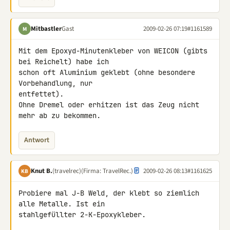
Mitbastler
Gast
2009-02-26 07:19
#1161589
M
Mit dem Epoxyd-Minutenkleber von WEICON (gibts 
bei Reichelt) habe ich 

schon oft Aluminium geklebt (ohne besondere 
Vorbehandlung, nur 

entfettet).

Ohne Dremel oder erhitzen ist das Zeug nicht 
mehr ab zu bekommen.
Antwort
Knut B.
(travelrec)
(Firma: TravelRec.)
2009-02-26 08:13
#1161625
KB
Probiere mal J-B Weld, der klebt so ziemlich 
alle Metalle. Ist ein 

stahlgefüllter 2-K-Epoxykleber.