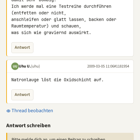
Ich werde mal eine Testreihe durchführen 
(entfetten oder nicht, 

anschleifen oder glatt lassen, backen oder 
Raumtemperatur) und schauen, 

was sich wie graviernd auswirkt.
Antwort
Uhu U.
(uhu)
2009-03-05 11:06
#1181954
UU
Natronlauge löst die Oxidschicht auf.
Antwort
Thread beobachten
Antwort schreiben
Bitte melde dich an, um einen Beitrag zu schreiben.