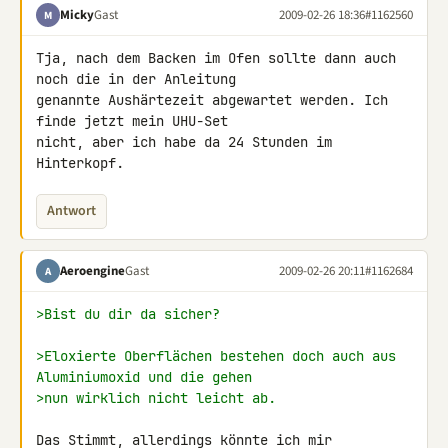
Micky
Gast
2009-02-26 18:36
#1162560
M
Tja, nach dem Backen im Ofen sollte dann auch 
noch die in der Anleitung 

genannte Aushärtezeit abgewartet werden. Ich 
finde jetzt mein UHU-Set 

nicht, aber ich habe da 24 Stunden im 
Hinterkopf.
Antwort
Aeroengine
Gast
2009-02-26 20:11
#1162684
A
>Bist du dir da sicher?
>Eloxierte Oberflächen bestehen doch auch aus 
Aluminiumoxid und die gehen
>nun wirklich nicht leicht ab.
Das Stimmt, allerdings könnte ich mir 