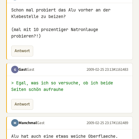
Schon mal probiert das Alu vorher an der 
Klebestelle zu beizen?

(mal mit 10 prozentiger Natronlauge 
probieren?!)
Antwort
Gast
Gast
2009-02-25 23:13
#1161483
G
> Egal, was ich so versuche, ob ich beide 
Seiten schön aufrauhe
Antwort
Manchmal
Gast
2009-02-25 23:17
#1161489
M
Alu hat auch eine etwas weiche Oberflaeche. 