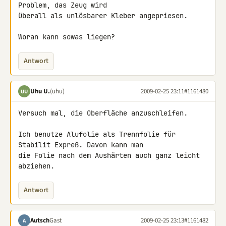
Problem, das Zeug wird 

überall als unlösbarer Kleber angepriesen.

Woran kann sowas liegen?
Antwort
Uhu U.
(uhu)
2009-02-25 23:11
#1161480
UU
Versuch mal, die Oberfläche anzuschleifen.

Ich benutze Alufolie als Trennfolie für 
Stabilit Expreß. Davon kann man 

die Folie nach dem Aushärten auch ganz leicht 
abziehen.
Antwort
Autsch
Gast
2009-02-25 23:13
#1161482
A