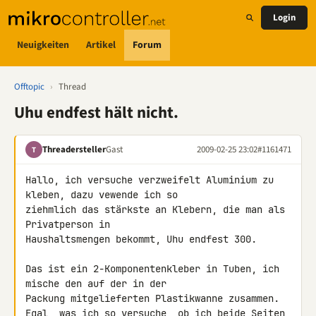
Login
Neuigkeiten
Artikel
Forum
Offtopic
›
Thread
Uhu endfest hält nicht.
Threadersteller
Gast
2009-02-25 23:02
#1161471
T
Hallo, ich versuche verzweifelt Aluminium zu 
kleben, dazu vewende ich so 

ziehmlich das stärkste an Klebern, die man als 
Privatperson in 

Haushaltsmengen bekommt, Uhu endfest 300.

Das ist ein 2-Komponentenkleber in Tuben, ich 
mische den auf der in der 

Packung mitgelieferten Plastikwanne zusammen.

Egal, was ich so versuche, ob ich beide Seiten 