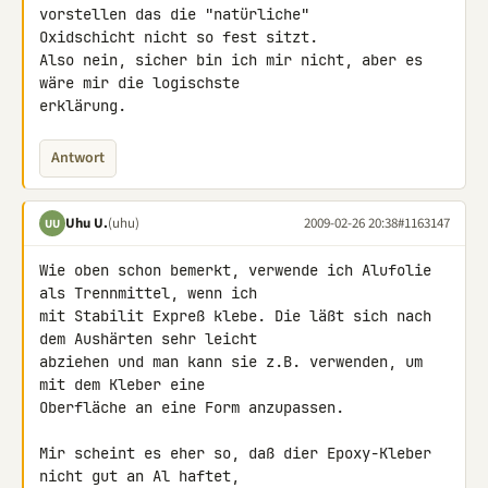
vorstellen das die "natürliche" 

Oxidschicht nicht so fest sitzt.

Also nein, sicher bin ich mir nicht, aber es 
wäre mir die logischste 

erklärung.
Antwort
Uhu U.
(uhu)
2009-02-26 20:38
#1163147
UU
Wie oben schon bemerkt, verwende ich Alufolie 
als Trennmittel, wenn ich 

mit Stabilit Expreß klebe. Die läßt sich nach 
dem Aushärten sehr leicht 

abziehen und man kann sie z.B. verwenden, um 
mit dem Kleber eine 

Oberfläche an eine Form anzupassen.

Mir scheint es eher so, daß dier Epoxy-Kleber 
nicht gut an Al haftet, 
