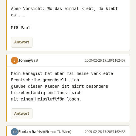
Aber Vorsicht: Wo das einmal klebt, da klebt 
es....

MfG Paul
Antwort
Johnny
Gast
2009-02-26 17:18
#1162457
J
Mein Garagist hat aber mal meine verklebte 
Frontscheibe gewechselt, ich 

glaube dieser Kleber ist nicht besonders 
hitzebeständig und lässt sich 

mit einem Heissluftfön lösen.
Antwort
Florian R.
(frist)
(Firma: TU Wien)
2009-02-26 17:20
#1162458
FR