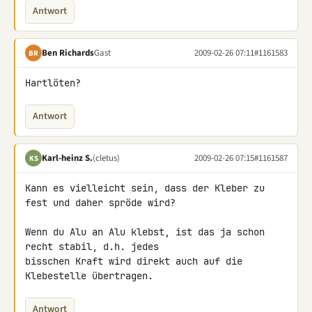
Antwort
Ben Richards
Gast
2009-02-26 07:11
#1161583
BR
Hartlöten?
Antwort
Karl-heinz S.
(cletus)
2009-02-26 07:15
#1161587
KS
Kann es vielleicht sein, dass der Kleber zu 
fest und daher spröde wird?

Wenn du Alu an Alu klebst, ist das ja schon 
recht stabil, d.h. jedes 

bisschen Kraft wird direkt auch auf die 
Klebestelle übertragen.
Antwort