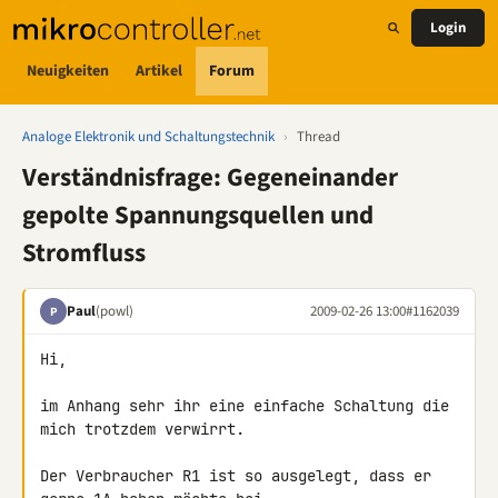
Login
Neuigkeiten
Artikel
Forum
Analoge Elektronik und Schaltungstechnik
›
Thread
Verständnisfrage: Gegeneinander
gepolte Spannungsquellen und
Stromfluss
Paul
(powl)
2009-02-26 13:00
#1162039
P
Hi,

im Anhang sehr ihr eine einfache Schaltung die 
mich trotzdem verwirrt.

Der Verbraucher R1 ist so ausgelegt, dass er 