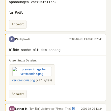
Spannungen vorzustellen?

lg PoWl
Antwort
Paul
(powl)
2009-02-26 13:00
#1162040
P
blöde sache mit dem anhang
Angehängte Dateien:
(717 Bytes)
verstaendnis.png
Antwort
Lothar M.
(lkmiller)
Moderator
(Firma: Titel)
2009-02-26 13:34
LM