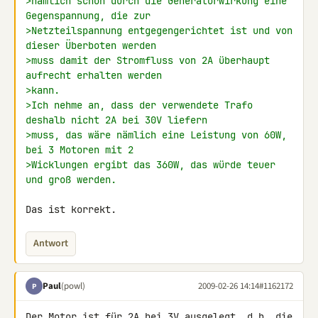
>nämlich schon durch die Generatorwirkung eine 
Gegenspannung, die zur
>Netzteilspannung entgegengerichtet ist und von 
dieser Überboten werden
>muss damit der Stromfluss von 2A überhaupt 
aufrecht erhalten werden
>kann.
>Ich nehme an, dass der verwendete Trafo 
deshalb nicht 2A bei 30V liefern
>muss, das wäre nämlich eine Leistung von 60W, 
bei 3 Motoren mit 2
>Wicklungen ergibt das 360W, das würde teuer 
und groß werden.
Das ist korrekt.
Antwort
Paul
(powl)
2009-02-26 14:14
#1162172
P
Der Motor ist für 2A bei 3V ausgelegt. d.h. die 