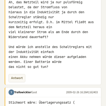
Ah, das Netzteil wird ja nur pulsförmig 
belastet, da der Stromfluss von 

hieraus in die Induktivität ja durch den 
Schaltregler ständig nur 

kurzzeitig erfolgt. D.h. im Mittel fließt aus 
dem Netzteil heraus ein 

viel kleinerer Strom als am Ende durch den 
Widerstand dauerhaft?

Und würde ich anstelle des Schaltreglers mit 
der Induktivität einfach 

einen Akku nehmen würde dieser aufgeladen 
werden. Einer Batterie würde 

das nicht so gut tun?
Antwort
Trafowickler
Gast
2009-02-26 16:26
#1162403
T
Stichwort wäre: Überlagerungssatz ( 