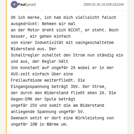
Paul
(powl)
2009-02-26 14:32
#1162204
P
OK ich merke, ich hab mich vielleicht falsch 
ausgedrückt: Nehmen wir mal 

an der Motor dreht sich NICHT, er steht. Noch 
besser, wir gehen einfach 

von einer Induktivität mit nachgeschaltetem 
Widerstand aus. Der 

Schaltregler schaltet den Strom nun ständig ein 
und aus, der Regler hält 

ihn konstant auf ungefär 2A wobei er in der 
AUS-zeit einfach über eine 

Freilaufdiode weiterfließt. Die 
Eingangsspannung beträgt 30V. Der Strom, 

der durch den Widerstand fließt eben 2A. Die 
Gegen-EMK der Spule beträgt 

ungefär 25V und somit die am Widerstand 
anliegende Spannung ungefär 5V. 

Demnach setzt er dort eine Wirkleistung von 
ungefär 10W in Wärme um.
