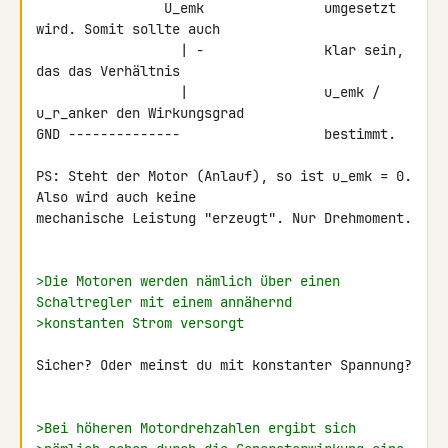
                U_emk               umgesetzt 
wird. Somit sollte auch

                  | -               klar sein, 
das das Verhältnis

                  |                 u_emk / 
u_r_anker den Wirkungsgrad

GND --------------                  bestimmt.

PS: Steht der Motor (Anlauf), so ist u_emk = 0. 
Also wird auch keine 

mechanische Leistung "erzeugt". Nur Drehmoment.

>Die Motoren werden nämlich über einen 
Schaltregler mit einem annähernd 
>konstanten Strom versorgt
Sicher? Oder meinst du mit konstanter Spannung?

>Bei höheren Motordrehzahlen ergibt sich