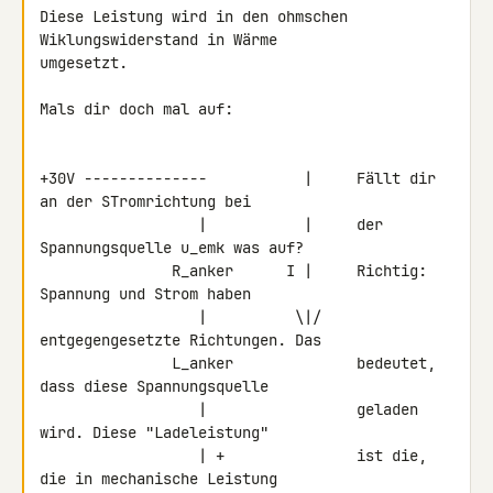
Diese Leistung wird in den ohmschen 
Wiklungswiderstand in Wärme 

umgesetzt.

Mals dir doch mal auf:

+30V --------------           |     Fällt dir 
an der STromrichtung bei

                  |           |     der 
Spannungsquelle u_emk was auf?

               R_anker      I |     Richtig: 
Spannung und Strom haben

                  |          \|/    
entgegengesetzte Richtungen. Das

               L_anker              bedeutet, 
dass diese Spannungsquelle

                  |                 geladen 
wird. Diese "Ladeleistung"

                  | +               ist die, 
die in mechanische Leistung
