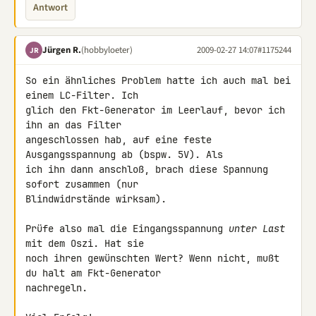
Antwort
Jürgen R.
(hobbyloeter)
2009-02-27 14:07
#1175244
JR
So ein ähnliches Problem hatte ich auch mal bei 
einem LC-Filter. Ich 

glich den Fkt-Generator im Leerlauf, bevor ich 
ihn an das Filter 

angeschlossen hab, auf eine feste 
Ausgangsspannung ab (bspw. 5V). Als 

ich ihn dann anschloß, brach diese Spannung 
sofort zusammen (nur 

Blindwidrstände wirksam).

Prüfe also mal die Eingangsspannung 
unter Last
mit dem Oszi. Hat sie 

noch ihren gewünschten Wert? Wenn nicht, mußt 
du halt am Fkt-Generator 

nachregeln.
