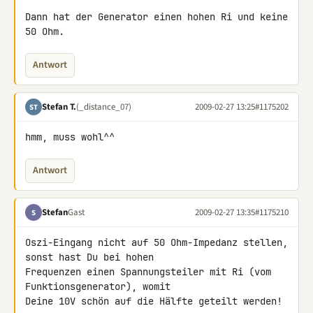
Dann hat der Generator einen hohen Ri und keine 
50 Ohm.
Antwort
Stefan T.
(_distance_07)
2009-02-27 13:25
#1175202
ST
hmm, muss wohl^^
Antwort
Stefan
Gast
2009-02-27 13:35
#1175210
S
Oszi-Eingang nicht auf 50 Ohm-Impedanz stellen, 
sonst hast Du bei hohen 

Frequenzen einen Spannungsteiler mit Ri (vom 
Funktionsgenerator), womit 

Deine 10V schön auf die Hälfte geteilt werden!