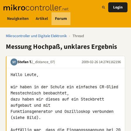
Login
Neuigkeiten
Artikel
Forum
Mikrocontroller und Digitale Elektronik
›
Thread
Messung Hochpaß, unklares Ergebnis
Stefan T.
(_distance_07)
2009-02-26 14:27
#1162196
ST
Hallo Leute,

wir haben in der Schule ein einfaches CR-Glied 
Messtechnisch beobachtet, 

dazu haben wir dieses auf ein Steckbrett 
aufgebaut und mit 

Funktionsgenerator und Oszilloskop verbunden 
(siehe Bild).

Auffällig war, dass die Eingangsspannung bei 20 