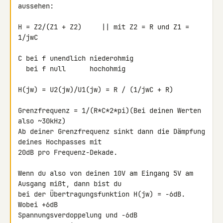
aussehen:

H = Z2/(Z1 + Z2)     || mit Z2 = R und Z1 = 
1/jwC

C bei f unendlich niederohmig

  bei f null      hochohmig

H(jw) = U2(jw)/U1(jw) = R / (1/jwC + R)

Grenzfrequenz = 1/(R*C*2*pi)(Bei deinen Werten 
also ~30kHz)

Ab deiner Grenzfrequenz sinkt dann die Dämpfung 
deines Hochpasses mit 

20dB pro Frequenz-Dekade.

Wenn du also von deinen 10V am Eingang 5V am 
Ausgang mißt, dann bist du 

bei der Übertragungsfunktion H(jw) = -6dB. 
Wobei +6dB 

Spannungsverdoppelung und -6dB 