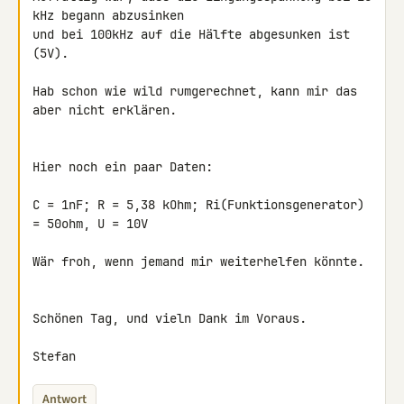
kHz begann abzusinken 

und bei 100kHz auf die Hälfte abgesunken ist 
(5V).

Hab schon wie wild rumgerechnet, kann mir das 
aber nicht erklären.

Hier noch ein paar Daten:

C = 1nF; R = 5,38 kOhm; Ri(Funktionsgenerator) 
= 50ohm, U = 10V

Wär froh, wenn jemand mir weiterhelfen könnte.

Schönen Tag, und vieln Dank im Voraus.

Stefan
Antwort