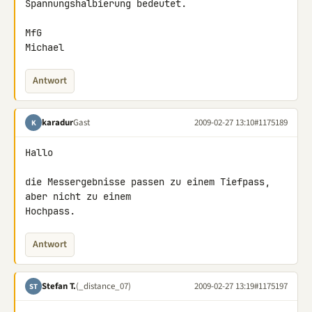
Spannungshalbierung bedeutet.

MfG

Michael
Antwort
karadur
Gast
2009-02-27 13:10
#1175189
K
Hallo

die Messergebnisse passen zu einem Tiefpass, 
aber nicht zu einem 

Hochpass.
Antwort
Stefan T.
(_distance_07)
2009-02-27 13:19
#1175197
ST