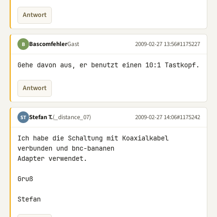
Antwort
Bascomfehler
Gast
2009-02-27 13:56
#1175227
B
Gehe davon aus, er benutzt einen 10:1 Tastkopf.
Antwort
Stefan T.
(_distance_07)
2009-02-27 14:06
#1175242
ST
Ich habe die Schaltung mit Koaxialkabel 
verbunden und bnc-bananen 

Adapter verwendet.

Gruß

Stefan