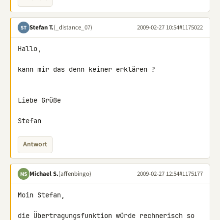
Stefan T.
(_distance_07)
2009-02-27 10:54
#1175022
ST
Hallo,

kann mir das denn keiner erklären ?

Liebe Grüße

Stefan
Antwort
Michael S.
(affenbingo)
2009-02-27 12:54
#1175177
MS
Moin Stefan,

die Übertragungsfunktion würde rechnerisch so 