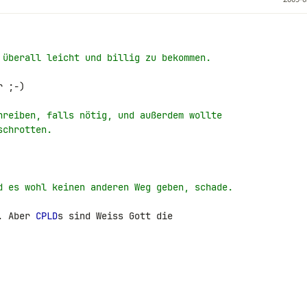
 überall leicht und billig zu bekommen.
 ;-)

hreiben, falls nötig, und außerdem wollte
schrotten.
d es wohl keinen anderen Weg geben, schade.
. Aber 
CPLD
s sind Weiss Gott die 
