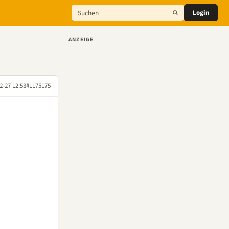
Login
ANZEIGE
2-27 12:53
#1175175