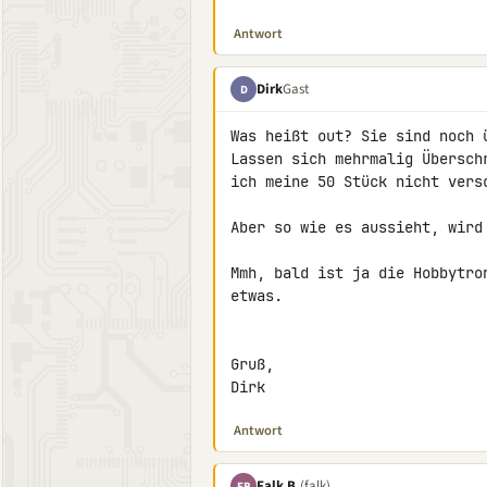
Antwort
Dirk
Gast
D
Was heißt out? Sie sind noch 
Lassen sich mehrmalig Übersch
ich meine 50 Stück nicht versc
Aber so wie es aussieht, wird
Mmh, bald ist ja die Hobbytro
etwas.

Gruß,

Dirk
Antwort
Falk B.
(falk)
FB