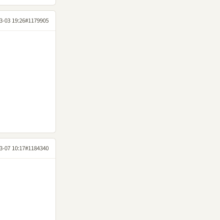
3-03 19:26
#1179905
3-07 10:17
#1184340