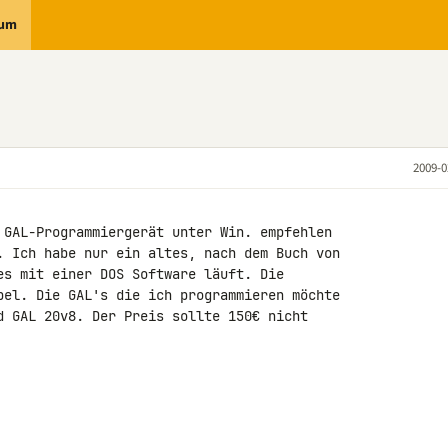
rum
2009-0
 GAL-Programmiergerät unter Win. empfehlen 

. Ich habe nur ein altes, nach dem Buch von 

es mit einer DOS Software läuft. Die 

bel. Die GAL's die ich programmieren möchte 

d GAL 20v8. Der Preis sollte 150€ nicht 
