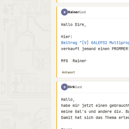
Rainer
Gast
R
Hallo Dirk,

Beitrag "[V] GALEP32 Multipro
verkauft jemand einen PROMMER!
MfG  Rainer
Antwort
Dirk
Gast
D
Hallo,

habe mir jetzt einen gebrauch
meine Gal's und andere div. Ba
Damit hat sich das Thema erled