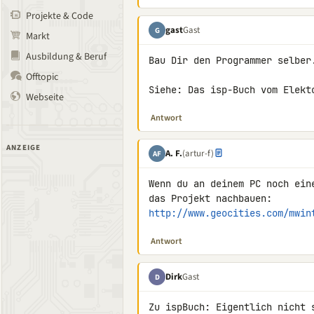
Projekte & Code
gast
Gast
G
Markt
Ausbildung & Beruf
Bau Dir den Programmer selber.
Offtopic
Siehe: Das isp-Buch vom Elekt
Webseite
Antwort
ANZEIGE
A. F.
(artur-f)
AF
Wenn du an deinem PC noch ein
http://www.geocities.com/mwin
Antwort
Dirk
Gast
D
Zu ispBuch: Eigentlich nicht 