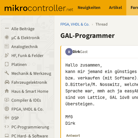
Neuigkeiten
Artikel
Fo
FPGA, VHDL & Co.
›
Thread
Alle Beiträge
GAL-Programmer
µC & Elektronik
Analogtechnik
Dirk
Gast
D
HF, Funk & Felder
Platinen
Hallo zusammen,

kann mir jemand ein günstiges
Mechanik & Werkzeug
bzw. verkaufen (mit Software)
Fahrzeugelektronik
D.Bitterle/M. Nosswitz, welch
Sprache war, mmh ach ja easyA
Haus & Smart Home
sind von Lattice, GAL 16v8 un
Compiler & IDEs
übersteigen.

FPGA, VHDL & Co.
MfG

DSP
Dirk
PC-Programmierung
Antwort
PC Hard- & Software