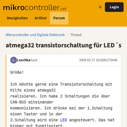
Login
Neuigkeiten
Artikel
Forum
Mikrocontroller und Digitale Elektronik
›
Thread
atmega32 transistorschaltung für LED´s
Loschka
Gast
2009-02-27 16:55
#1175438
L
Grüße!

Ich möchte gerne eine Transistorschaltung mit 
Hilfe eines atmega32 

realisieren. Ich habe 2 Schaltungen die über 
CAN-BUS miteinander 

kommunizieren. Ich drücke bei der 1.Schaltung 
einen Taster und in der 

2.Schaltung wird eine 
LED
 angesteuert. Das hat 
bisher gut funktioniert. 
