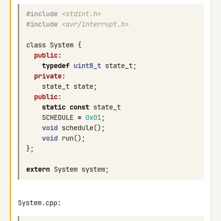
#include
<stdint.h>
#include
<avr/interrupt.h>
class
System
{
public:
typedef
uint8_t
state_t
;
private:
state_t
state
;
public:
static
const
state_t
SCHEDULE
=
0x01
;
void
schedule
();
void
run
();
};
extern
System
system
;
System.cpp: