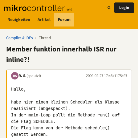
Login
Neuigkeiten
Artikel
Forum
Compiler & IDEs
›
Thread
Member funktion innerhalb ISR nur
inline?!
R. S.
(spautzi)
2009-02-27 17:46
#1175497
RS
Hallo,

habe hier einen kleinen Scheduler als Klasse 
realisiert (abgespeckt).

In der main-Loop pollt die Methode run() auf 
die Flag SCHEDULE.

Die Flag kann von der Methode schedule() 
gesetzt werden.
