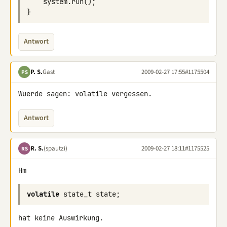
system
.
run
();
}
Antwort
P. S.
Gast
2009-02-27 17:55
#1175504
PS
Wuerde sagen: volatile vergessen.
Antwort
R. S.
(spautzi)
2009-02-27 18:11
#1175525
RS
Hm
volatile
state_t
state
;
hat keine Auswirkung.
