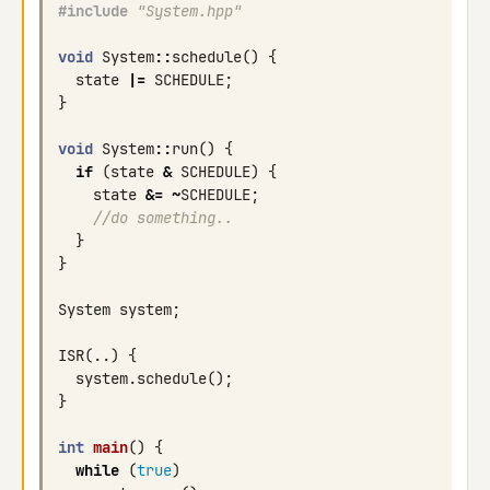
#include
"System.hpp"
void
System
::
schedule
()
{
state
|=
SCHEDULE
;
}
void
System
::
run
()
{
if
(
state
&
SCHEDULE
)
{
state
&=
~
SCHEDULE
;
//do something..
}
}
System
system
;
ISR
(..)
{
system
.
schedule
();
}
int
main
()
{
while
(
true
)