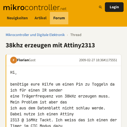
Login
Neuigkeiten
Artikel
Forum
Mikrocontroller und Digitale Elektronik
›
Thread
38khz erzeugen mit Attiny2313
Florian
Gast
2009-02-27 18:36
#1175551
F
Hi,

benötige eure Hilfe um einen Pin zu Toggeln da 
ich für einen IR sender 

eine Trägerfrequenz von 38kHz erzeugen muss. 
Mein Problem ist aber das 

ich aus dem Datenblatt nicht schlau werde. 
Dabei nutze ich einen Attiny 

2313 @ 16MHz Tackt. Ich weiss das ich einen der 
Timer im CTC Modus dazu 
