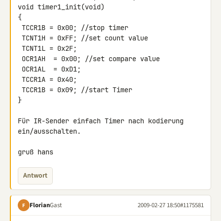
void timer1_init(void)

{

 TCCR1B = 0x00; //stop timer

 TCNT1H = 0xFF; //set count value

 TCNT1L = 0x2F;

 OCR1AH  = 0x00; //set compare value

 OCR1AL  = 0xD1;

 TCCR1A = 0x40;

 TCCR1B = 0x09; //start Timer

}

Für IR-Sender einfach Timer nach kodierung 
ein/ausschalten.

gruß hans
Antwort
Florian
Gast
2009-02-27 18:50
#1175581
F