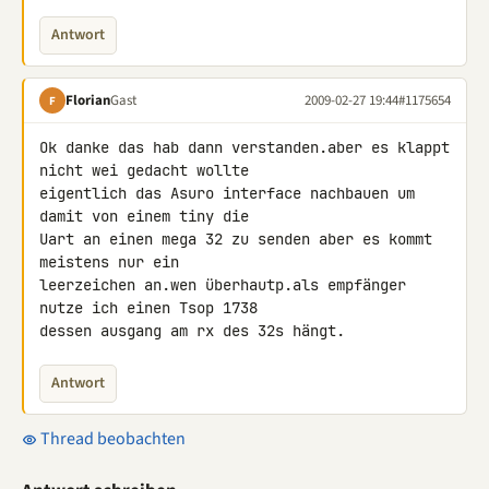
Antwort
Florian
Gast
2009-02-27 19:44
#1175654
F
Ok danke das hab dann verstanden.aber es klappt 
nicht wei gedacht wollte 

eigentlich das Asuro interface nachbauen um 
damit von einem tiny die 

Uart an einen mega 32 zu senden aber es kommt 
meistens nur ein 

leerzeichen an.wen überhautp.als empfänger 
nutze ich einen Tsop 1738 

dessen ausgang am rx des 32s hängt.
Antwort
Thread beobachten