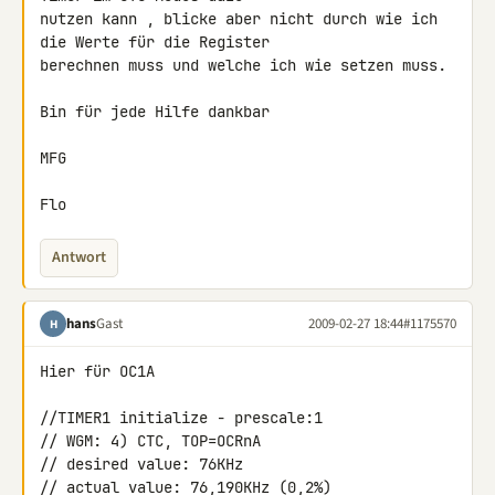
nutzen kann , blicke aber nicht durch wie ich 
die Werte für die Register 

berechnen muss und welche ich wie setzen muss.

Bin für jede Hilfe dankbar

MFG

Flo
Antwort
hans
Gast
2009-02-27 18:44
#1175570
H
Hier für OC1A

//TIMER1 initialize - prescale:1

// WGM: 4) CTC, TOP=OCRnA

// desired value: 76KHz

// actual value: 76,190KHz (0,2%)
