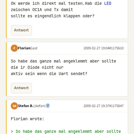
Ok werde ich direkt mal testen.Hab die 
LED
zwischen OC1A und Tx damit 

sollte es eingendlich klappen oder?
Antwort
Florian
Gast
2009-02-27 19:04
#1175610
F
So habe das ganze mal angeklemmt aber sollte 
die ir Diode nicht nur 

aktiv sein wenn die Uart sendet?
Antwort
Stefan B.
(stefan)
2009-02-27 19:37
#1175647
SB
Florian wrote:

> So habe das ganze mal angeklemmt aber sollte 